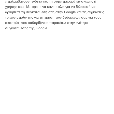
περιλαμβάνουν, ενδεικτικά, τη συμπεριφορά επίσκεψης ή
Φεστιβάλ της Τραϊμπέκα
χρήσης σας. Μπορείτε να κάνετε κλικ για να δώσετε ή να
αρνηθείτε τη συγκατάθεσή σας στην Google και τις σημάνσεις
Ο ίδιος ο Ρόμπερτ Ντε Νίρο, λακωνικός όπως πάντα, είπε για την
τρίτων μερών της για τη χρήση των δεδομένων σας για τους
πρωτοβουλία του, «ήμουν εξαιρετικά περήφανος γι' αυτήν την ταινία
σκοπούς που καθορίζονται παρακάτω στην ενότητα
πριν 25 χρόνια, είμαι εξίσου περήφανος σήμερα. Χαίρομαι πολύ
συγκατάθεσης της Google.
που θα είναι η ταινία λήξης του φετινού φεστιβάλ μας.» Κι εμείς
χαιρόμαστε ιδιαίτερα με κάθε αφορμή που δίνεται στον Μάρτιν
Σκορσέζε και τον Ρόμπερτ Ντε Νίρο να ξανασυναντηθούν στην
οθόνη, ή έστω μπροστά απο αυτήν.
Διαβάστε ακόμη
:
«Fare Thee Well»: Ο Μάρτιν Σκορσέζε θα κινηματογραφήσει τις
τελευταίες συναυλίες των Grateful Dead!
Ποιος γκαντέμιασε τον Μάρτιν Σκορσέζε;
Ο Ρέι Λιότα περιγράφει το ιστορικό μονοπλάνο των «Καλών
Παιδιών» στο Copacabana
Ο Μπομπ Ντίλαν τιμά τον Μάρτιν Σκορσέζε
Το HBO δίνει πράσινο φως στο rock’n’roll έπος των Μάρτιν
Σκορσέζε και Μικ Τζάγκερ
Μπραντ Πιτ, Λεονάρντο Ντι Κάπριο, Ρόμπερτ Ντε Νίρο: Ολοι για