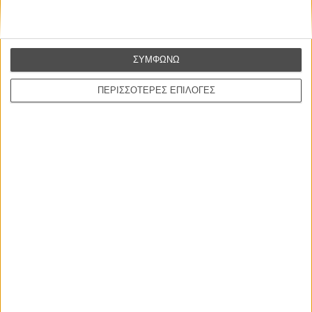
Συνέντευξη
ΝΕΕΣ ΤΑΙΝΙΕΣ
ΣΥΜΦΩΝΩ
Ο Παραχαράκτης
L’ Affaire Bojarski (The Moneymaker)
ΠΕΡΙΣΣΟΤΕΡΕΣ ΕΠΙΛΟΓΕΣ
του Ζαν-Πολ Σαλομέ
Γνήσιο Αντίγραφο
Certified Copy (Copie Conforme)
του Αμπάς Κιαροστάμι
Ο Κλειδαράς του Ενός Εκατομμυρίου
Le Million
του Γκρεγκουάρ Βινιερόν
Αυτό που Ξέρουν οι Γυναίκες
Pour le Plaisir
του Ρεέμ Κερισί