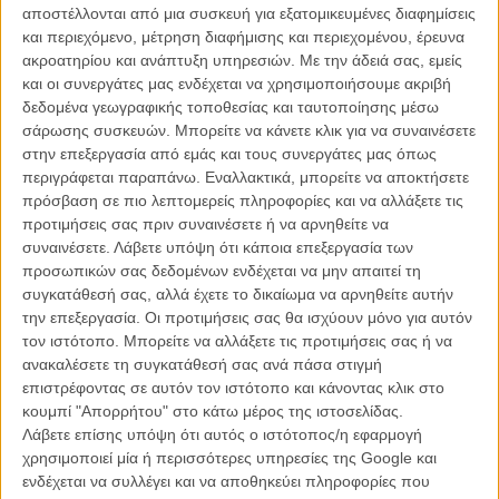
έδωσε νέα πνοή στην γκανγκστερική ταινία, βρέθηκε υποψήφιο για
αποστέλλονται από μια συσκευή για εξατομικευμένες διαφημίσεις
6 Οσκαρ - κέρδισε το Β' Ανδρικού ο Τζο Πέσι - και
και περιεχόμενο, μέτρηση διαφήμισης και περιεχομένου, έρευνα
στρογγυλοκάθησε στην πολύ δική του θέση στην ιστορία του
ακροατηρίου και ανάπτυξη υπηρεσιών.
Με την άδειά σας, εμείς
σινεμά.
και οι συνεργάτες μας ενδέχεται να χρησιμοποιήσουμε ακριβή
δεδομένα γεωγραφικής τοποθεσίας και ταυτοποίησης μέσω
Δείτε ακόμη: Ο Ρέι Λιότα περιγράφει το ιστορικό μονοπλάνο
σάρωσης συσκευών. Μπορείτε να κάνετε κλικ για να συναινέσετε
των «Καλών Παιδιών» στο Copacabana
στην επεξεργασία από εμάς και τους συνεργάτες μας όπως
περιγράφεται παραπάνω. Εναλλακτικά, μπορείτε να αποκτήσετε
Το Φεστιβάλ τη Τραϊμπέκα, με ιδρυτή, άλλωστε, τον Ρόμπερτ Ντε
πρόσβαση σε πιο λεπτομερείς πληροφορίες και να αλλάξετε τις
Νίρο, αποφάσισε να μην αφήσει την 25η επέτειο της ταινίας να πάει
προτιμήσεις σας πριν συναινέσετε ή να αρνηθείτε να
χαμένη κι έτσι στην τελετή λήξης του, στις 25 Απριλίου, σε μια
συναινέσετε.
Λάβετε υπόψη ότι κάποια επεξεργασία των
βραδιά με οικοδεσπότη τον Τζον Στιούαρτ, θα προβάλλει ξανά τα
προσωπικών σας δεδομένων ενδέχεται να μην απαιτεί τη
«Καλά Παιδιά» στη μεγάλη οθόνη για το κοινό. Ο Μάρτιν Σκορσέζε
συγκατάθεσή σας, αλλά έχετε το δικαίωμα να αρνηθείτε αυτήν
δήλωσε «ενθουσιασμένος και συγκινημένος» με την προοπτική κι
την επεξεργασία. Οι προτιμήσεις σας θα ισχύουν μόνο για αυτόν
έπιασε φυσικά, αμέσως, να φτιάξει μια νέα, ανασκευασμένη,
τον ιστότοπο. Μπορείτε να αλλάξετε τις προτιμήσεις σας ή να
πανέμορφη κόπια της ταινίας. Δεν είναι ακόμα γνωστό ποιοι από
ανακαλέσετε τη συγκατάθεσή σας ανά πάσα στιγμή
τους πρωταγωνιστές της ταινίας, εκτός από τον Ντε Νίρο, θα
επιστρέφοντας σε αυτόν τον ιστότοπο και κάνοντας κλικ στο
βρεθούν στο Beacon Theatre το βράδυ της 25ης Απριλίου, αλλά
κουμπί "Απορρήτου" στο κάτω μέρος της ιστοσελίδας.
θεωρούμε ότι την προβολή θα τιμήσουν ο Ρέι Λιότα, ο Τζο Πέσι, η
Λάβετε επίσης υπόψη ότι αυτός ο ιστότοπος/η εφαρμογή
Λορέιν Μπράκο κι ο Πολ Σορβίνο τουλάχιστον.
χρησιμοποιεί μία ή περισσότερες υπηρεσίες της Google και
ενδέχεται να συλλέγει και να αποθηκεύει πληροφορίες που
Διαβάστε ακόμη: Το «Τετάρτη 04:45» του Αλέξη Αλεξίου στο