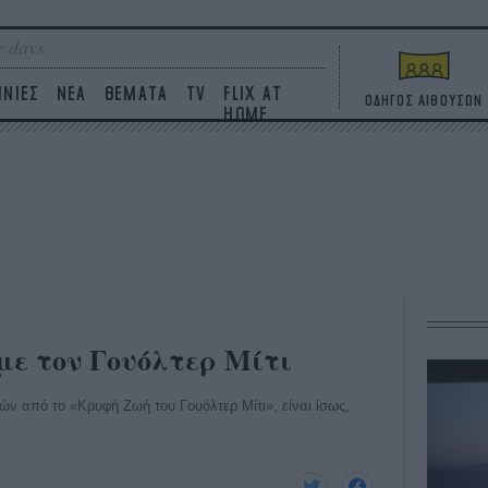
 days
ΙΝΙΕΣ
ΝΕΑ
ΘΕΜΑΤΑ
TV
FLIX AT
ΟΔΗΓΟΣ ΑΙΘΟΥΣΩΝ
HOME
με τον Γουόλτερ Μίτι
ών από το «Κρυφή Ζωή του Γουόλτερ Μίτι», είναι ίσως,