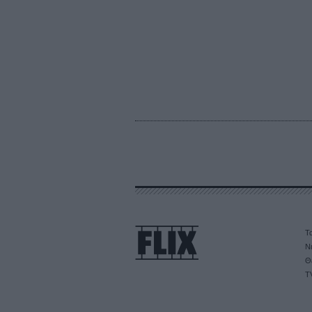
Τα
Ν
Θ
T