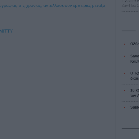
L’ Affaire
ογραφίας της χρονιάς, ανταλλάσσουν εμπειρίες μεταξύ
Ζαν-Πολ 
 MITTY
Οδύσ
Save
Καμπ
Ο Τζ
διαπ
10 κ
τον 
Spid