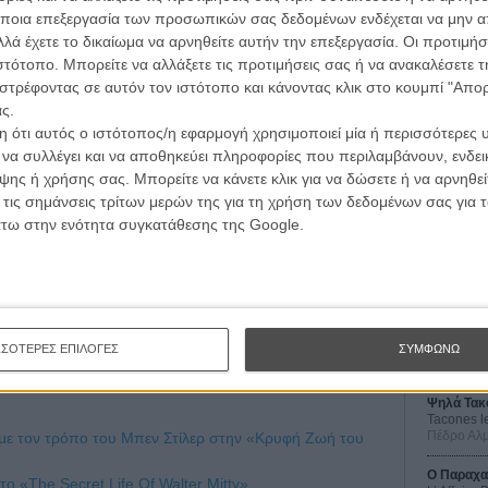
ποια επεξεργασία των προσωπικών σας δεδομένων ενδέχεται να μην απ
λά έχετε το δικαίωμα να αρνηθείτε αυτήν την επεξεργασία. Οι προτιμήσ
ιστότοπο. Μπορείτε να αλλάξετε τις προτιμήσεις σας ή να ανακαλέσετε
στρέφοντας σε αυτόν τον ιστότοπο και κάνοντας κλικ στο κουμπί "Απ
ς.
 ότι αυτός ο ιστότοπος/η εφαρμογή χρησιμοποιεί μία ή περισσότερες 
ι να συλλέγει και να αποθηκεύει πληροφορίες που περιλαμβάνουν, ενδεικ
ης ή χρήσης σας. Μπορείτε να κάνετε κλικ για να δώσετε ή να αρνηθε
Οι Αρμονί
 τις σημάνσεις τρίτων μερών της για τη χρήση των δεδομένων σας για
Werckmei
Μπέλα Τα
άτω στην ενότητα συγκατάθεσης της Google.
Μια Θέση 
A Place in
Τζορτζ Στί
Οδύσσεια
The Odys
ΣΣΟΤΕΡΕΣ ΕΠΙΛΟΓΕΣ
ΣΥΜΦΩΝΩ
Κρίστοφε
Ψηλά Τακ
Tacones l
Πέδρο Αλ
 με τον τρόπο του Μπεν Στίλερ στην «Κρυφή Ζωή του
Ο Παραχα
το «The Secret Life Of Walter Mitty»