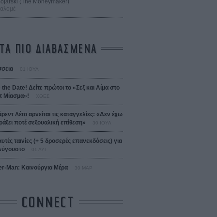
 Bojarski (The Moneymaker)
Σαλομέ
ΤΑ ΠΙΟ ΔΙΑΒΑΣΜΕΝΑ
σεια
01 ΙΟΥΛ
 the Date! Δείτε πρώτοι το «Σεξ και Αίμα στο
 Μίασμα»!
ΧΘΕΣ
άρεντ Λέτο αρνείται τις καταγγελίες: «Δεν έχω
ράξει ποτέ σεξουαλική επίθεση»
30 ΙΟΥΛ
αυτές ταινίες (+ 5 δροσερές επανεκδόσεις) για
Αύγουστο
01 ΑΥΓ
er-Man: Καινούργια Μέρα
30 ΜΑΡ
CONNECT