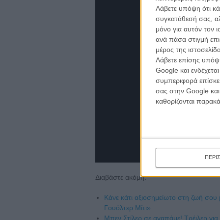
Λάβετε υπόψη ότι κά
συγκατάθεσή σας, αλ
μόνο για αυτόν τον 
ανά πάσα στιγμή επι
μέρος της ιστοσελίδα
Λάβετε επίσης υπόψη
Google και ενδέχετα
συμπεριφορά επίσκεψ
σας στην Google και
καθορίζονται παρακ
ΠΕΡΙ
Διαβάστε ακόμη:
Κάνε κάτι αξιοσημείωτο στη ζωή σου
Γουόλτερ Μίτι»
Μπεν Στίλερ σε αγαπάμε! Τρέιλερ για 