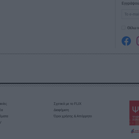
Εγγράψου 
Θέλω ν
ινίες
Σχετικά με το FLIX
έα
Διαφήμιση
έματα
Όροι χρήσης & Απόρρητο
V