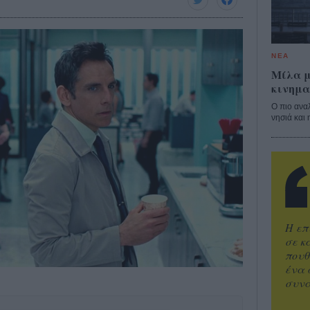
ΝΕΑ
Μίλα μ
κινημα
Ο πιο ανα
νησιά και 
Η επ
σε κ
πουθ
ένα 
συνα