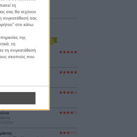
αιτεί τη
εις σας θα ισχύουν
 τη συγκατάθεσή σας
ορρήτου" στο κάτω
υπηρεσίες της
τικά, τη
ίτε τη συγκατάθεσή
ες Βερκμάιστερ
 τους σκοπούς που
ster Harmonies
ρ
στον Ηλιο
 the Sun
βενς
sey
ρ Νόλαν
ούνια
ejanos
μοδόβαρ
ράκτης