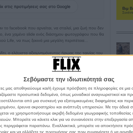
ix στις προτιμήσεις σας στο Google
Βιμ Β
Συνέντ
αν το facebook που αρνείται, να σταλεί, μια ζωή που δεν
ευτο, ένα χαμένο slide ενός διάσημου φωτογράφου που θα
ού Life, να πως ξεκινά μια μεγάλη περιπέτεια...
τι, ο ελάχιστα αξιομνημόνευτος ήρωας της ταινίας του
λό του, μα στην πραγματικότητα.
 μοιάζει να διαδραματίζεται και πάλι «εντός», καθώς το
εωγραφικό μα και και αναμφίβολα υπαρξιακό.
Σεβόμαστε την ιδιωτικότητά σας
άτες μας αποθηκεύουμε και/ή έχουμε πρόσβαση σε πληροφορίες σε μια
εί, πρωταγωνιστεί κι όλας, δείχνει ιδανικός στον ρόλο
ργαζόμαστε προσωπικά δεδομένα, όπως μοναδικοί αναγνωριστικοί και 
ποφασίζει να τολμήσει το πιο απρόβλεπτο και
στέλλονται από μια συσκευή για εξατομικευμένες διαφημίσεις και περ
εχομένου, έρευνα ακροατηρίου και ανάπτυξη υπηρεσιών.
Με την άδειά σα
χεται να χρησιμοποιήσουμε ακριβή δεδομένα γεωγραφικής τοποθεσίας 
οιπόρος σε κάτι που μοιάζει με μια υπέροχη
ών. Μπορείτε να κάνετε κλικ για να συναινέσετε στην επεξεργασία απ
λανήτη και στα πιο εσωτερικά τοπία του εαυτού σου.
ς περιγράφεται παραπάνω. Εναλλακτικά, μπορείτε να αποκτήσετε πρό
ίες και να αλλάξετε τις προτιμήσεις σας πριν συναινέσετε ή να αρνηθεί