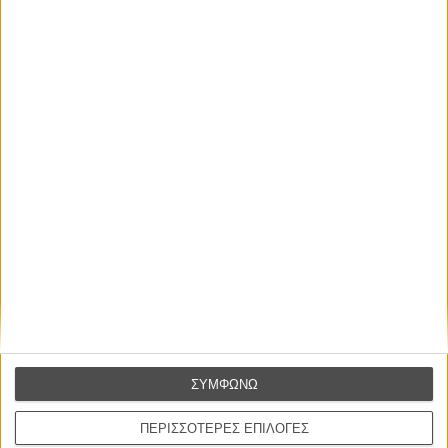
ΝΕΑ
Μίλα μου για καλοκαιρινά φεστιβάλ κινηματογράφου
στην Ελλάδα
Ο πιο αναλυτικός οδηγός των καλοκαιρινών φεστιβάλ σε νησιά και ηπειρωτική
Ελλάδα είναι εδώ
ΣΥΜΦΩΝΩ
ΠΕΡΙΣΣΟΤΕΡΕΣ ΕΠΙΛΟΓΕΣ