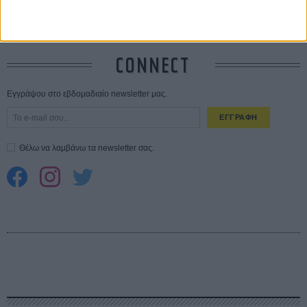
Spider-Man: Καινούργια Μέρα
30 ΜΑΡ
CONNECT
Εγγράψου στο εβδομαδιαίο newsletter μας.
ΕΓΓΡΑΦΗ
Θέλω να λαμβάνω τα newsletter σας.