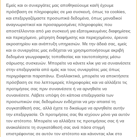
Εμείς και οι συνεργάτες μας αποθηκεύουμε και/ή έχουμε
Διαβάστε ακόμη:
Ο The Rock είναι ο Bambi το Ελαφάκι που
πρόσβαση σε πληροφορίες σε μια συσκευή, όπως τα cookies,
θέλεις να χαϊδέψεις;
και επεξεργαζόμαστε προσωπικά δεδομένα, όπως μοναδικοί
αναγνωριστικοί και προσαρμοσμένες πληροφορίες που
Γράφει ο υπερ-οσκαρικός σκηνοθέτης: «Απολαμβάνω τις ταινίες
αποστέλλονται από μια συσκευή για εξατομικευμένες διαφημίσεις
στη διάρκεια των χρόνων. Είναι πολύ ψυχαγωγικές. Νιώθω ότι
και περιεχόμενο, μέτρηση διαφήμισης και περιεχομένου, έρευνα
πραγματικά σ' έχω γνωρίσει μέσα στα χρόνια, πιο πρόσφατα
ακροατηρίου και ανάπτυξη υπηρεσιών.
Με την άδειά σας, εμείς
μάλιστα όταν σε είδα ως οικοδεσπότη στο "Saturday Night Live".
και οι συνεργάτες μας ενδέχεται να χρησιμοποιήσουμε ακριβή
Σπουδαία δουλειά. Το κυνηγάς. Είμαι περήφανος για τη δουλειά σου
δεδομένα γεωγραφικής τοποθεσίας και ταυτοποίησης μέσω
και θα χαρώ να σε γνωρίσω. Στίβεν Σπίλμπεργκ»
σάρωσης συσκευών. Μπορείτε να κάνετε κλικ για να συναινέσετε
στην επεξεργασία από εμάς και τους συνεργάτες μας όπως
Διαβάστε εδώ τη γνώμη του Flix για το «San Andreas:
περιγράφεται παραπάνω. Εναλλακτικά, μπορείτε να αποκτήσετε
Επικίνδυνο Ρήγμα» με τον Ντουέιν Τζόνσον, που προβάλλεται
πρόσβαση σε πιο λεπτομερείς πληροφορίες και να αλλάξετε τις
αυτόν τον καιρό στις ελληνικές αίθουσες
προτιμήσεις σας πριν συναινέσετε ή να αρνηθείτε να
συναινέσετε.
Λάβετε υπόψη ότι κάποια επεξεργασία των
Ο Ντουέιν Τζόνσον, σε συνέντευξή του στο
Esquire, με τον
προσωπικών σας δεδομένων ενδέχεται να μην απαιτεί τη
υπέροχο τίτλο «The Rock Is Dead. Long Live Dwayne Johnson,
συγκατάθεσή σας, αλλά έχετε το δικαίωμα να αρνηθείτε αυτήν
American Treasure.»
, μοιράστηκε το περιστατικό και την αντίδρασή
την επεξεργασία. Οι προτιμήσεις σας θα ισχύουν μόνο για αυτόν
του: «Ολη μου τη ζωή αναφέρομαι σ' αυτόν τον άνθρωπο και τις
τον ιστότοπο. Μπορείτε να αλλάξετε τις προτιμήσεις σας ή να
ταινίες του ως τη μεγαλύτερή μου έμπνευση για το να γίνω
ανακαλέσετε τη συγκατάθεσή σας ανά πάσα στιγμή
ηθοποιός και να θέλω να κάνω "ταινίες του δικού του στιλ" -
επιστρέφοντας σε αυτόν τον ιστότοπο και κάνοντας κλικ στο