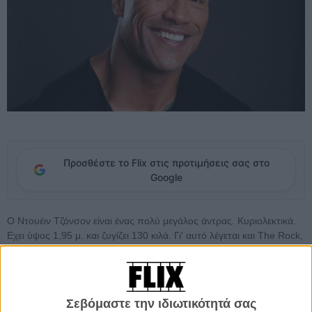
Προσθέστε το Flix στις προτιμήσεις σας στο
Google
Ο Ντουέιν Τζόνσον είναι ένας πολύ μεγάλος άντρας. Κυριολεκτικά.
Εχει ύψος 1,95 μ. και ζυγίζει 130 κιλά. Γι' αυτό λέγεται και The Rock,
νομίζουμε. Κι όμως ο Ντουέιν κοκκίνησε απ' τη χαρά του σαν
παιδάκι, όταν έλαβε, απρόσμενα, μια ιδιόχειρη επιστολή (αυτά τα
πράγματα δε λέγονται με email ή dm!), από τον Στίβεν Σπίλμπεργκ,
ο οποίος του έγραψε, απλώς, για να του πει ότι τον απολαμβάνει
Σεβόμαστε την ιδιωτικότητά σας
ως καλλιτέχνη.