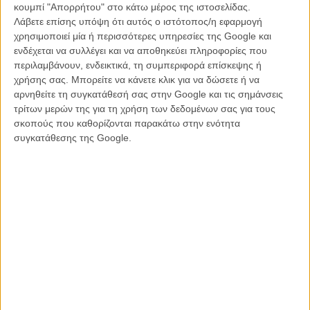
ψυχαγωγικές, ποιοτικές και πάνω απ' όλα με καρδιά. Το να λάβω
κουμπί "Απορρήτου" στο κάτω μέρος της ιστοσελίδας.
από εκείνον μια προσωπική επιστολή δε μ' έκανε απλώς να νιώσω
Λάβετε επίσης υπόψη ότι αυτός ο ιστότοπος/η εφαρμογή
απίστευτη τιμή κι ευγνωμοσύνη, αλλά μου θύμησε πώς ένιωθα όταν
χρησιμοποιεί μία ή περισσότερες υπηρεσίες της Google και
ήμουν αυτό το αγοράκι των 8 χρόνων που όχι απλώς αγαπά τις
ενδέχεται να συλλέγει και να αποθηκεύει πληροφορίες που
ταινίες, αλλά τώρα πια μπορεί να κάνει τις ταινίες που αγαπά και ν'
περιλαμβάνουν, ενδεικτικά, τη συμπεριφορά επίσκεψης ή
απολαμβάνει τον αντίκτυπό τους στους άλλους.»
χρήσης σας. Μπορείτε να κάνετε κλικ για να δώσετε ή να
αρνηθείτε τη συγκατάθεσή σας στην Google και τις σημάνσεις
Διαβάστε ακόμη:
Στίβεν Σπίλμπεργκ & Τομ Χανκς μιλούν για
τρίτων μερών της για τη χρήση των δεδομένων σας για τους
την πραγματική ιστορία πίσω από το «Bridge of Spies»
σκοπούς που καθορίζονται παρακάτω στην ενότητα
συγκατάθεσης της Google.
Βαθειά συγκινημένος, ο Ντουέιν Τζόνσον ανέβασε στο instagram
του μια φωτογραφία του την ώρα που διαβάζει το γράμμα του
Σπίλμπεργκ και, μαζί, την ανάμνησή του απ' όταν, στα 8 του, είδε
για πρώτη φορά τον «Ιντιάνα Τζόουνς» στο σινεμά της πόλης του,
στο Βόρεια Καρολίνα. Δείτε την παρακάτω.