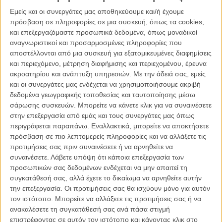
Εμείς και οι συνεργάτες μας αποθηκεύουμε και/ή έχουμε
πρόσβαση σε πληροφορίες σε μια συσκευή, όπως τα cookies,
και επεξεργαζόμαστε προσωπικά δεδομένα, όπως μοναδικοί
αναγνωριστικοί και προσαρμοσμένες πληροφορίες που
αποστέλλονται από μια συσκευή για εξατομικευμένες διαφημίσεις
και περιεχόμενο, μέτρηση διαφήμισης και περιεχομένου, έρευνα
ακροατηρίου και ανάπτυξη υπηρεσιών.
Με την άδειά σας, εμείς
και οι συνεργάτες μας ενδέχεται να χρησιμοποιήσουμε ακριβή
δεδομένα γεωγραφικής τοποθεσίας και ταυτοποίησης μέσω
σάρωσης συσκευών. Μπορείτε να κάνετε κλικ για να συναινέσετε
στην επεξεργασία από εμάς και τους συνεργάτες μας όπως
περιγράφεται παραπάνω. Εναλλακτικά, μπορείτε να αποκτήσετε
πρόσβαση σε πιο λεπτομερείς πληροφορίες και να αλλάξετε τις
προτιμήσεις σας πριν συναινέσετε ή να αρνηθείτε να
συναινέσετε.
Λάβετε υπόψη ότι κάποια επεξεργασία των
προσωπικών σας δεδομένων ενδέχεται να μην απαιτεί τη
συγκατάθεσή σας, αλλά έχετε το δικαίωμα να αρνηθείτε αυτήν
την επεξεργασία. Οι προτιμήσεις σας θα ισχύουν μόνο για αυτόν
τον ιστότοπο. Μπορείτε να αλλάξετε τις προτιμήσεις σας ή να
ανακαλέσετε τη συγκατάθεσή σας ανά πάσα στιγμή
επιστρέφοντας σε αυτόν τον ιστότοπο και κάνοντας κλικ στο