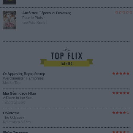
Αυτό που Ξέρουν οι Γυναίκες
Pour le Plaisir
του Ρεέμ Κερισί
Οι Αρμονίες Βερκμάιστερ
Werckmeister Harmonies
Μπέλα Ταρ
Μια Θέση στον Ηλιο
A Place in the Sun
Τζορτζ Στίβενς
Οδύσσεια
The Odyssey
Κρίστοφερ Νόλαν
Ψηλά Τακούνια