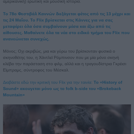
αμερικανική) ερωτική και μουσική ιστορία.
Το 78ο Φεστιβάλ Καννών διεξάγεται φέτος από τις 13 μέχρι και
τις 24 Μαΐου. Το Flix βρίσκεται στις Κάννες για να σας
μεταφέρει όλα όσα συμβαίνουν μέσα και έξω από τις
αίθουσες. Μαθαίνετε όλα τα νέα στο ειδικό τμήμα του Flix που
ανανεώνεται συνεχώς.
Μόνος; Οχι ακριβώς, μια και γύρω του βρίσκονταν φυσικά ο
σκηνοθέτης του, η Χάντλεϊ Ρόμπινσον που με μία μόνο σκηνή
κλέβει την παράσταση στο φιλμ, αλλά και η τραγουδίστρια Γκρέισι
Εϊμπραμς, σύντροφος του Μέσκαλ.
Διαβάστε εδώ την κριτική του Flix για την ταινία:
Το «Ηistory of
Sound» ακουγεται μόνο ως το folk b-side του «Brokeback
Mountain»