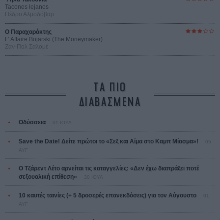
Tacones lejanos
Πέδρο Αλμοδόβαρ
Ο Παραχαράκτης
L’ Affaire Bojarski (The Moneymaker)
Ζαν-Πολ Σαλομέ
ΤΑ ΠΙΟ
ΔΙΑΒΑΣΜΕΝΑ
Οδύσσεια
01 ΙΟΥΛ
Save the Date! Δείτε πρώτοι το «Σεξ και Αίμα στο Καμπ Μίασμα»!
05
ΑΥΓ
Ο Τζάρεντ Λέτο αρνείται τις καταγγελίες: «Δεν έχω διαπράξει ποτέ
σεξουαλική επίθεση»
30 ΙΟΥΛ
10 καυτές ταινίες (+ 5 δροσερές επανεκδόσεις) για τον Αύγουστο
01
ΑΥΓ