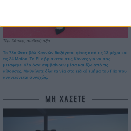
Τέρι Χάτσερ, σταθερή αξία
Το 78ο Φεστιβάλ Καννών διεξάγεται φέτος από τις 13 μέχρι και
τις 24 Μαΐου. Το Flix βρίσκεται στις Κάννες για να σας
μεταφέρει όλα όσα συμβαίνουν μέσα και έξω από τις
αίθουσες. Μαθαίνετε όλα τα νέα στο ειδικό τμήμα του Flix που
ανανεώνεται συνεχώς.
ΜΗ ΧΑΣΕΤΕ