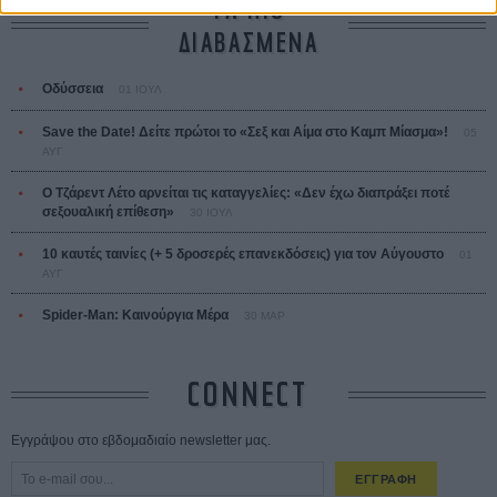
ΤΑ ΠΙΟ
ΔΙΑΒΑΣΜΕΝΑ
Οδύσσεια
01 ΙΟΥΛ
Save the Date! Δείτε πρώτοι το «Σεξ και Αίμα στο Καμπ Μίασμα»!
05
ΑΥΓ
Ο Τζάρεντ Λέτο αρνείται τις καταγγελίες: «Δεν έχω διαπράξει ποτέ
σεξουαλική επίθεση»
30 ΙΟΥΛ
10 καυτές ταινίες (+ 5 δροσερές επανεκδόσεις) για τον Αύγουστο
01
ΑΥΓ
Spider-Man: Καινούργια Μέρα
30 ΜΑΡ
CONNECT
Εγγράψου στο εβδομαδιαίο newsletter μας.
ΕΓΓΡΑΦΗ