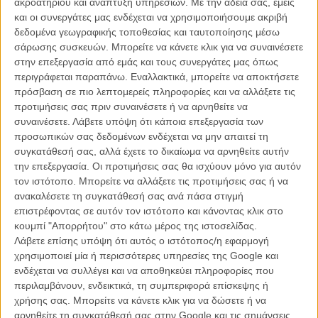
ακροατηρίου και ανάπτυξη υπηρεσιών.
Με την άδειά σας, εμείς
Λεονάρντο ΝτιΚάπριο
και οι συνεργάτες μας ενδέχεται να χρησιμοποιήσουμε ακριβή
δεδομένα γεωγραφικής τοποθεσίας και ταυτοποίησης μέσω
σάρωσης συσκευών. Μπορείτε να κάνετε κλικ για να συναινέσετε
στην επεξεργασία από εμάς και τους συνεργάτες μας όπως
περιγράφεται παραπάνω. Εναλλακτικά, μπορείτε να αποκτήσετε
πρόσβαση σε πιο λεπτομερείς πληροφορίες και να αλλάξετε τις
προτιμήσεις σας πριν συναινέσετε ή να αρνηθείτε να
συναινέσετε.
Λάβετε υπόψη ότι κάποια επεξεργασία των
προσωπικών σας δεδομένων ενδέχεται να μην απαιτεί τη
συγκατάθεσή σας, αλλά έχετε το δικαίωμα να αρνηθείτε αυτήν
την επεξεργασία. Οι προτιμήσεις σας θα ισχύουν μόνο για αυτόν
τον ιστότοπο. Μπορείτε να αλλάξετε τις προτιμήσεις σας ή να
ανακαλέσετε τη συγκατάθεσή σας ανά πάσα στιγμή
επιστρέφοντας σε αυτόν τον ιστότοπο και κάνοντας κλικ στο
κουμπί "Απορρήτου" στο κάτω μέρος της ιστοσελίδας.
Λάβετε επίσης υπόψη ότι αυτός ο ιστότοπος/η εφαρμογή
χρησιμοποιεί μία ή περισσότερες υπηρεσίες της Google και
Δείτε παρακάτω μερικά από τα tweets που αναφέρονται στον
ενδέχεται να συλλέγει και να αποθηκεύει πληροφορίες που
Μπράντον Σταρκ και ανυπομονούν για το χειμώνα του «Game
περιλαμβάνουν, ενδεικτικά, τη συμπεριφορά επίσκεψης ή
of Thrones»
:
χρήσης σας. Μπορείτε να κάνετε κλικ για να δώσετε ή να
αρνηθείτε τη συγκατάθεσή σας στην Google και τις σημάνσεις