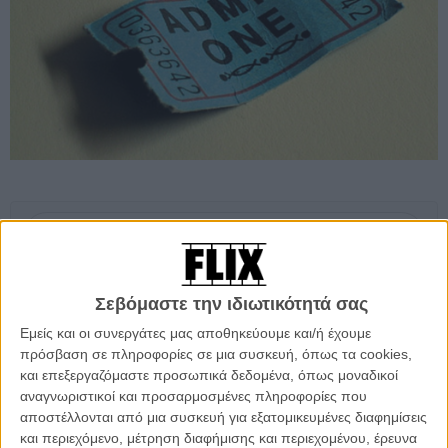
Προσθέστε το Flix στις προτιμήσεις σας στο
Google
Σεβόμαστε την ιδιωτικότητά σας
Μπορεί ο κόσμος να πήγε να πετάξει τον χαρταετό και να κάνει
Εμείς και οι συνεργάτες μας αποθηκεύουμε και/ή έχουμε
κούλουμα, αλλά οι κινηματογράφοι κινήθηκαν το τετραήμερο που
πρόσβαση σε πληροφορίες σε μια συσκευή, όπως τα cookies,
πέρασε, κάνοντας παρόμοια εισιτήρια με τη προηγούμενης
και επεξεργαζόμαστε προσωπικά δεδομένα, όπως μοναδικοί
εβδομάδας: χαμηλά, μεν, αλλά σταθερά σε σχέση με το τελευταίο
αναγνωριστικοί και προσαρμοσμένες πληροφορίες που
διάστημα. Το «The Grey» κέρδισε την εμπιστοσύνη του mainstream
αποστέλλονται από μια συσκευή για εξατομικευμένες διαφημίσεις
κοινού, το «Hugo» μοιάζει να βρήκε τον κόσμο που του ταιριάζει, οι
και περιεχόμενο, μέτρηση διαφήμισης και περιεχομένου, έρευνα
θεατές εξακολουθούν να βάζουν στο πρόγραμμα το «Tinker Tailor