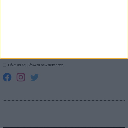
Spider-Man: Καινούργια Μέρα
30 ΜΑΡ
CONNECT
Εγγράψου στο εβδομαδιαίο newsletter μας.
ΕΓΓΡΑΦΗ
Θέλω να λαμβάνω τα newsletter σας.