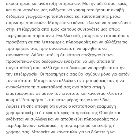
ακροατηρίου και ανάπτυξη υπηρεσιών.
Με την άδειά σας, εμείς
Soldier Spy».
και οι συνεργάτες μας ενδέχεται να χρησιμοποιήσουμε ακριβή
δεδομένα γεωγραφικής τοποθεσίας και ταυτοποίησης μέσω
«The Grey»
, 24 αίθουσες στην Αθήνα, 41 πανελλαδικά, 23.591
σάρωσης συσκευών. Μπορείτε να κάνετε κλικ για να συναινέσετε
εισιτήρια (1η εβδ.)
στην επεξεργασία από εμάς και τους συνεργάτες μας όπως
περιγράφεται παραπάνω. Εναλλακτικά, μπορείτε να αποκτήσετε
«Hugo»
, 25 αίθουσες στην Αθήνα, 52 πανελλαδικά, 20.593
πρόσβαση σε πιο λεπτομερείς πληροφορίες και να αλλάξετε τις
εισιτήρια (2η εβδ.) / Σύνολο εισιτηρίων μέχρι σήμερα: 57.511
προτιμήσεις σας πριν συναινέσετε ή να αρνηθείτε να
συναινέσετε.
Λάβετε υπόψη ότι κάποια επεξεργασία των
«Κι ο Κλήρος Επεσε στον Σμάιλι»
, 23 αίθουσες στην Αθήνα, 35
προσωπικών σας δεδομένων ενδέχεται να μην απαιτεί τη
πανελλαδικά, 10.937 εισιτήρια (3η εβδ.) / Σύνολο εισιτηρίων μέχρι
συγκατάθεσή σας, αλλά έχετε το δικαίωμα να αρνηθείτε αυτήν
σήμερα: 46.014
την επεξεργασία. Οι προτιμήσεις σας θα ισχύουν μόνο για αυτόν
τον ιστότοπο. Μπορείτε να αλλάξετε τις προτιμήσεις σας ή να
«Αυτό θα Πει Πόλεμος»
, 13 αίθουσες στην Αθήνα, 26 πανελλαδικά,
ανακαλέσετε τη συγκατάθεσή σας ανά πάσα στιγμή
7.265 εισιτήρια (1η εβδ.)
επιστρέφοντας σε αυτόν τον ιστότοπο και κάνοντας κλικ στο
κουμπί "Απορρήτου" στο κάτω μέρος της ιστοσελίδας.
«Η Γυναίκα με τα Μαύρα»
, 13 αίθουσες στην Αθήνα, 30
Λάβετε επίσης υπόψη ότι αυτός ο ιστότοπος/η εφαρμογή
πανελλαδικά, 6.695 εισιτήρια (3η εβδ.) / Σύνολο εισιτηρίων μέχρι
χρησιμοποιεί μία ή περισσότερες υπηρεσίες της Google και
σήμερα: 82.457
ενδέχεται να συλλέγει και να αποθηκεύει πληροφορίες που
περιλαμβάνουν, ενδεικτικά, τη συμπεριφορά επίσκεψης ή
«Εξαιρετικά Δυνατά και Απίστευτα Κοντά»
, 17 αίθουσες στην Αθήνα,
χρήσης σας. Μπορείτε να κάνετε κλικ για να δώσετε ή να
21 πανελλαδικά, 6.043 εισιτήρια (1η εβδ.)