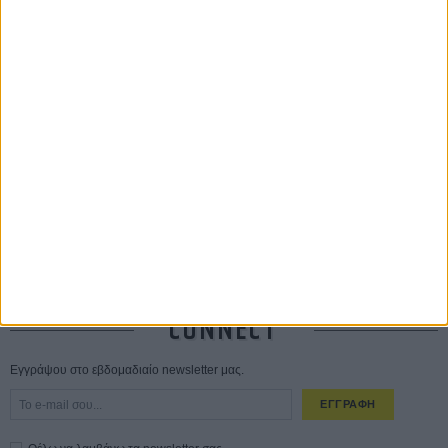
ΔΙΑΒΑΣΜΕΝΑ
Οδύσσεια
01 ΙΟΥΛ
Save the Date! Δείτε πρώτοι το «Σεξ και Αίμα στο Καμπ Μίασμα»!
ΧΘΕΣ
Ο Τζάρεντ Λέτο αρνείται τις καταγγελίες: «Δεν έχω διαπράξει ποτέ
σεξουαλική επίθεση»
30 ΙΟΥΛ
10 καυτές ταινίες (+ 5 δροσερές επανεκδόσεις) για τον Αύγουστο
01
ΑΥΓ
Spider-Man: Καινούργια Μέρα
30 ΜΑΡ
CONNECT
Εγγράψου στο εβδομαδιαίο newsletter μας.
ΕΓΓΡΑΦΗ