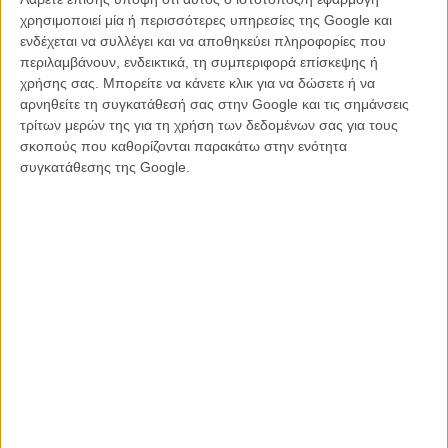
3.
«Ημέρα Αποκάλυψης»
, 27 αίθουσες στην Αθήνα, 71
χρησιμοποιεί μία ή περισσότερες υπηρεσίες της Google και
πανελλαδικά, 11.156 εισιτήρια (2η εβδομάδα) | Σύνολο εισιτηρίων
ενδέχεται να συλλέγει και να αποθηκεύει πληροφορίες που
μέχρι και σήμερα: 65.840
περιλαμβάνουν, ενδεικτικά, τη συμπεριφορά επίσκεψης ή
χρήσης σας. Μπορείτε να κάνετε κλικ για να δώσετε ή να
4.
«Ο Ξένος»
, 19 αίθουσες στην Αθήνα, 23 πανελλαδικά, 5.695
αρνηθείτε τη συγκατάθεσή σας στην Google και τις σημάνσεις
εισιτήρια (2η εβδομάδα) | Σύνολο εισιτηρίων μέχρι και σήμερα:
τρίτων μερών της για τη χρήση των δεδομένων σας για τους
14.567
σκοπούς που καθορίζονται παρακάτω στην ενότητα
συγκατάθεσης της Google.
**5.
«Θανάσιμα Πλούσιος»
, 20 αίθουσες στην Αθήνα, 31
πανελλαδικά, 4.691 εισιτήρια (1η εβδομάδα)
6.
«Αμελί»
, 11 αίθουσες στην Αθήνα, 12 πανελλαδικά, 4.489
εισιτήρια (1η εβδομάδα)
7.
«Scary Movie 6»
, 16 αίθουσες στην Αθήνα, 37 πανελλαδικά,
4.180 εισιτήρια (3η εβδομάδα) | Σύνολο εισιτηρίων μέχρι και
σήμερα: 56.015
8.
«Backrooms»
, 18 αίθουσες στην Αθήνα, 40 πανελλαδικά, 3.864
εισιτήρια (4η εβδομάδα) | Σύνολο εισιτηρίων μέχρι και σήμερα (με τα
previews): 84.078