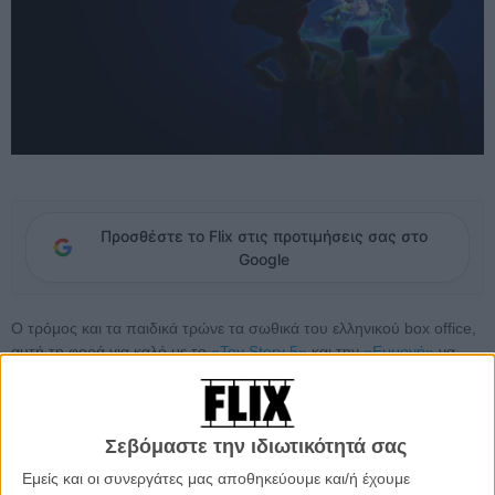
Προσθέστε το Flix στις προτιμήσεις σας στο
Google
Ο τρόμος και τα παιδικά τρώνε τα σωθικά του ελληνικού box office,
αυτή τη φορά για καλό με το
«Toy Story 5»
και την
«Εμμονή»
να
καταφέρνουν αυτό που δεν κατάφερε ούτε ο Σπίλμπεργκ με την
«Ημέρα Αποκάλυψης»
, ούτε το
«Backrooms»
τις προηγούμενες
εβδομάδες.
Σεβόμαστε την ιδιωτικότητά σας
Τη μερίδα του λέοντος κατέχει βέβαια το
«Toy Story 5»
με
Εμείς και οι συνεργάτες μας αποθηκεύουμε και/ή έχουμε
μεγαλύτερο άνοιγμα από αυτό του τέταρτου μέρους τον Ιούνιο του