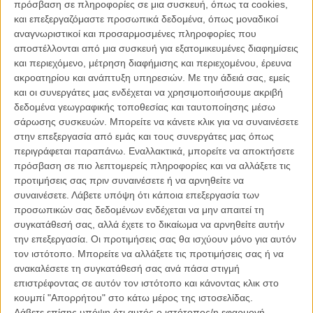
πρόσβαση σε πληροφορίες σε μια συσκευή, όπως τα cookies,
2019 -
τότε είχε φτάσει τις περίπου 43 χιλιάδες
, ενώ ακολουθεί η
και επεξεργαζόμαστε προσωπικά δεδομένα, όπως μοναδικοί
«Εμμονή»
με καλύτερο άνοιγμα από το
«Backrooms»
και γενικά ένα
αναγνωριστικοί και προσαρμοσμένες πληροφορίες που
από τα καλύτερα του φετινού καλοκαιριού.
αποστέλλονται από μια συσκευή για εξατομικευμένες διαφημίσεις
και περιεχόμενο, μέτρηση διαφήμισης και περιεχομένου, έρευνα
Μέσα στο τοπ 10 μπήκαν και άλλες νέες ταινίες αλλά και δύο
ακροατηρίου και ανάπτυξη υπηρεσιών.
Με την άδειά σας, εμείς
επανεκδόσεις, το
«Ψυχώ»
και η
«Αμελι»
, επιβεβαιώνοντας το
και οι συνεργάτες μας ενδέχεται να χρησιμοποιήσουμε ακριβή
δυνατό target group και των δύο τίτλων. Εκτός έμεινε το «Leviticus»
δεδομένα γεωγραφικής τοποθεσίας και ταυτοποίησης μέσω
που παρά την ιδανική έξοδό του πάνω στον μήνα του pride αλλά
σάρωσης συσκευών. Μπορείτε να κάνετε κλικ για να συναινέσετε
και το γεγονός πως πρόκειται για μια πολύ καλή ταινία, φάνηκε
στην επεξεργασία από εμάς και τους συνεργάτες μας όπως
μάλλον πολύ queer για τα ελληνικά γούστα.
περιγράφεται παραπάνω. Εναλλακτικά, μπορείτε να αποκτήσετε
πρόσβαση σε πιο λεπτομερείς πληροφορίες και να αλλάξετε τις
προτιμήσεις σας πριν συναινέσετε ή να αρνηθείτε να
Αναλυτικά το τοπ-10 των εισιτηρίων του τετραημέρου 18 έως
συναινέσετε.
Λάβετε υπόψη ότι κάποια επεξεργασία των
και 21 Ιουνίου 2026.
προσωπικών σας δεδομένων ενδέχεται να μην απαιτεί τη
συγκατάθεσή σας, αλλά έχετε το δικαίωμα να αρνηθείτε αυτήν
**1.
«Toy Story 5»
, 97 αίθουσες στην Αθήνα, 213 πανελλαδικά,
την επεξεργασία. Οι προτιμήσεις σας θα ισχύουν μόνο για αυτόν
64.442 εισιτήρια (1η εβδομάδα)
τον ιστότοπο. Μπορείτε να αλλάξετε τις προτιμήσεις σας ή να
ανακαλέσετε τη συγκατάθεσή σας ανά πάσα στιγμή
**2.
«Εμμονή»
, 61 αίθουσες στην Αθήνα, 130 πανελλαδικά, 48.362
επιστρέφοντας σε αυτόν τον ιστότοπο και κάνοντας κλικ στο
εισιτήρια (1η εβδομάδα)
κουμπί "Απορρήτου" στο κάτω μέρος της ιστοσελίδας.
Λάβετε επίσης υπόψη ότι αυτός ο ιστότοπος/η εφαρμογή