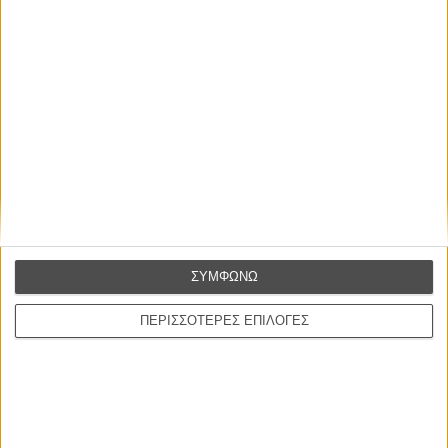
Βιμ Βέντερς
Συνέντευξη
ΝΕΕΣ ΤΑΙΝΙΕΣ
O Ταξιτζής
Taxi Driver
του Μάρτιν Σκορσέζε
Spider-Man: Καινούργια Μέρα
Spider-Man: Brand New Day
του Ντέστιν Ντάνιελ Κρέτον
ΣΥΜΦΩΝΩ
ΠΕΡΙΣΣΟΤΕΡΕΣ ΕΠΙΛΟΓΕΣ
Ψηλά Τακούνια
Tacones lejanos
του Πέδρο Αλμοδόβαρ
Αχνή Θέα των Λόφων
A Pale View of The Hills
του Κέι Ισικάουα