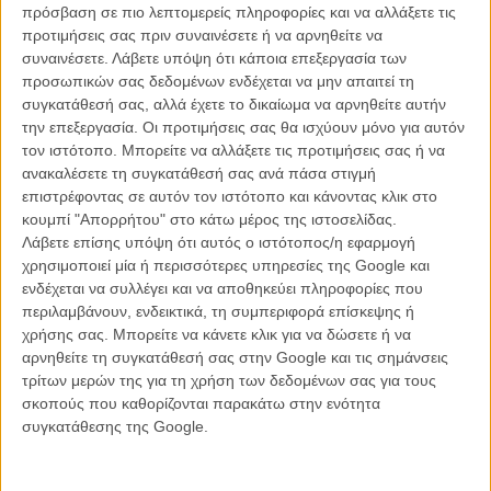
βλέπουν τη θέση τους να αμφισβητείται από την τεχνολογία, θα
πρόσβαση σε πιο λεπτομερείς πληροφορίες και να αλλάξετε τις
πρέπει να αποδείξουν ότι η αξία της φαντασίας και του παιχνιδιού
προτιμήσεις σας πριν συναινέσετε ή να αρνηθείτε να
παραμένει αναντικατάστατη. Αραγε θα είναι ποτέ ξανά το παιχνίδι το
συναινέσετε.
Λάβετε υπόψη ότι κάποια επεξεργασία των
ίδιο;
προσωπικών σας δεδομένων ενδέχεται να μην απαιτεί τη
συγκατάθεσή σας, αλλά έχετε το δικαίωμα να αρνηθείτε αυτήν
Η πιο ενδιαφέρουσα πτυχή του σεναρίου είναι ότι, ενώ αρχικά
την επεξεργασία. Οι προτιμήσεις σας θα ισχύουν μόνο για αυτόν
μοιάζει να υιοθετεί μια μάλλον φοβική στάση απέναντι στην
τον ιστότοπο. Μπορείτε να αλλάξετε τις προτιμήσεις σας ή να
τεχνολογία, σταδιακά απομακρύνεται από αυτή τη λογική. Το
ανακαλέσετε τη συγκατάθεσή σας ανά πάσα στιγμή
Λίλιμπαντ παρουσιάζεται στην αρχή ως ένας εισβολέας που απειλεί
επιστρέφοντας σε αυτόν τον ιστότοπο και κάνοντας κλικ στο
να εκτοπίσει τα παιχνίδια από τη ζωή της Μπονι, ωστόσο η
κουμπί "Απορρήτου" στο κάτω μέρος της ιστοσελίδας.
αφήγηση δεν αργεί να δείξει ότι το πραγματικό ζήτημα δεν βρίσκεται
Λάβετε επίσης υπόψη ότι αυτός ο ιστότοπος/η εφαρμογή
στην ίδια την τεχνολογία αλλά στον τρόπο με τον οποίο τη
χρησιμοποιεί μία ή περισσότερες υπηρεσίες της Google και
χρησιμοποιούμε.
ενδέχεται να συλλέγει και να αποθηκεύει πληροφορίες που
περιλαμβάνουν, ενδεικτικά, τη συμπεριφορά επίσκεψης ή
Η ταινία αναγνωρίζει πως οι ψηφιακές πλατφόρμες μπορούν να
χρήσης σας. Μπορείτε να κάνετε κλικ για να δώσετε ή να
φέρουν τους ανθρώπους πιο κοντά, ιδιαίτερα σε παιδιά που
αρνηθείτε τη συγκατάθεσή σας στην Google και τις σημάνσεις
δυσκολεύονται να κοινωνικοποιηθούν, χωρίς όμως να παραβλέπει
τρίτων μερών της για τη χρήση των δεδομένων σας για τους
τον κίνδυνο να μετατραπούν σε υποκατάστατο της ουσιαστικής
σκοπούς που καθορίζονται παρακάτω στην ενότητα
επικοινωνίας. Μέσα από την προσπάθεια της Μπόνι να βρει τη
συγκατάθεσης της Google.
θέση της ανάμεσα στους συνομηλίκους της, το φιλμ καταλήγει σε
ένα πιο ώριμο και σύνθετο συμπέρασμα, υποστηρίζοντας ότι η