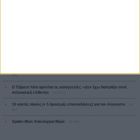
Ο Παραχαράκτης
L’ Affaire Bojarski (The Moneymaker)
Ζαν-Πολ Σαλομέ
ΤΑ ΠΙΟ
ΔΙΑΒΑΣΜΕΝΑ
Οδύσσεια
01 ΙΟΥΛ
Save the Date! Δείτε πρώτοι το «Σεξ και Αίμα στο Καμπ Μίασμα»!
05
ΑΥΓ
Ο Τζάρεντ Λέτο αρνείται τις καταγγελίες: «Δεν έχω διαπράξει ποτέ
σεξουαλική επίθεση»
30 ΙΟΥΛ
10 καυτές ταινίες (+ 5 δροσερές επανεκδόσεις) για τον Αύγουστο
01
ΑΥΓ
Spider-Man: Καινούργια Μέρα
30 ΜΑΡ