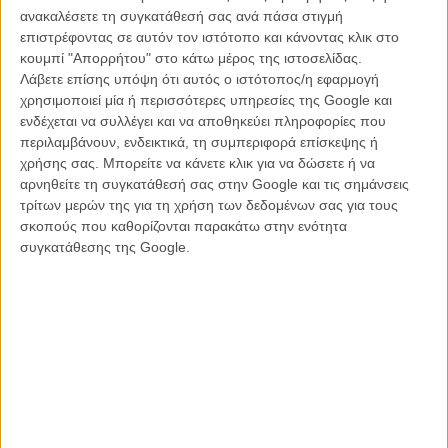
ανακαλέσετε τη συγκατάθεσή σας ανά πάσα στιγμή
επιστρέφοντας σε αυτόν τον ιστότοπο και κάνοντας κλικ στο
κουμπί "Απορρήτου" στο κάτω μέρος της ιστοσελίδας.
Λάβετε επίσης υπόψη ότι αυτός ο ιστότοπος/η εφαρμογή
χρησιμοποιεί μία ή περισσότερες υπηρεσίες της Google και
ενδέχεται να συλλέγει και να αποθηκεύει πληροφορίες που
περιλαμβάνουν, ενδεικτικά, τη συμπεριφορά επίσκεψης ή
χρήσης σας. Μπορείτε να κάνετε κλικ για να δώσετε ή να
αρνηθείτε τη συγκατάθεσή σας στην Google και τις σημάνσεις
τρίτων μερών της για τη χρήση των δεδομένων σας για τους
Το «Black Mass» σκηνοθετεί ο Σκοτ Κούπερ (με εύσημα το «Crazy
σκοπούς που καθορίζονται παρακάτω στην ενότητα
Heart» που χάρισε στον Τζεφ Μπρίτζες το Οσκαρ Α' Ανδρικού
συγκατάθεσης της Google.
Ρόλου και το
«Out of Furnace»
με τον Κρίστιαν Μπέιλ), ενώ μαζί με
τον Τζόνι Ντεπ πρωταγωνιστούν ο Κέβιν Μπέικον, ο Μπένεντικτ
Κάμπερμπατς, ο Τζόελ Ετζερτον, η Σιένα Μίλερ και η Ντακότα
Τζόνσον.
Δείτε εδώ το τρέιλερ του «Black Mass» με προγραμματισμένη
ημερομηνία εξόδου στις αίθουσες της Αμερικής το Σεπτέμβριο του
2015: