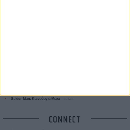
ΤΑ ΠΙΟ
ΔΙΑΒΑΣΜΕΝΑ
Οδύσσεια
01 ΙΟΥΛ
Save the Date! Δείτε πρώτοι το «Σεξ και Αίμα στο Καμπ Μίασμα»!
05
ΑΥΓ
Ο Τζάρεντ Λέτο αρνείται τις καταγγελίες: «Δεν έχω διαπράξει ποτέ
σεξουαλική επίθεση»
30 ΙΟΥΛ
10 καυτές ταινίες (+ 5 δροσερές επανεκδόσεις) για τον Αύγουστο
01
ΑΥΓ
Spider-Man: Καινούργια Μέρα
30 ΜΑΡ
CONNECT