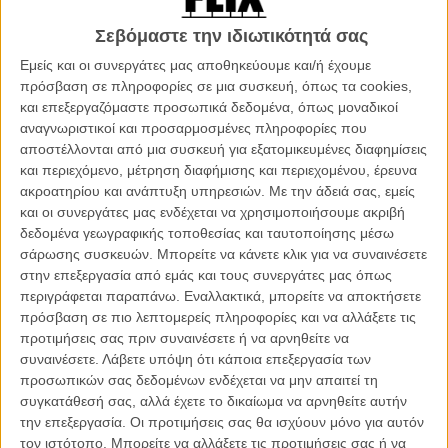
διάσημου μαφιόζου Γουάιτι Μπούλγκερ, του πιο διαβοήτου
εγκληματία της Νότιας Βοστόνης και, ανάμεσα σε άλλα, έμπνευση
Σεβόμαστε την ιδιωτικότητά σας
για το ρόλο του Τζακ Νίκολσον στο «The Departed» του Μάρτιν
Εμείς και οι συνεργάτες μας αποθηκεύουμε και/ή έχουμε
Σκορσέζε.
πρόσβαση σε πληροφορίες σε μια συσκευή, όπως τα cookies,
και επεξεργαζόμαστε προσωπικά δεδομένα, όπως μοναδικοί
Το φιλμ, που διαδραματίζεται στα 70s, αφηγείται την ιστορία του
αναγνωριστικοί και προσαρμοσμένες πληροφορίες που
πώς ο Μπούλγκερ έμεινε στην κορυφή της εγκληματικής ζωής της
αποστέλλονται από μια συσκευή για εξατομικευμένες διαφημίσεις
Βοστόνη για δεκαετίες με τη βοήθεια του FBI. Μισθωμένος ως
και περιεχόμενο, μέτρηση διαφήμισης και περιεχομένου, έρευνα
πληροφοριοδότης για τις δράσεις της οικογένειας Πατριάρκα, ο
ακροατηρίου και ανάπτυξη υπηρεσιών.
Με την άδειά σας, εμείς
Μπούλγκερ φρόντισε να καλύψει το κενό που άφησε η σύλληψη
και οι συνεργάτες μας ενδέχεται να χρησιμοποιήσουμε ακριβή
των μελών της για να γίνει ο αρχιμαφιόζος της περιοχής. Τo FBI
δεδομένα γεωγραφικής τοποθεσίας και ταυτοποίησης μέσω
κάλυπτε τις ενέργειές του - συμπεριλαμβανομένων και αρκετών
σάρωσης συσκευών. Μπορείτε να κάνετε κλικ για να συναινέσετε
φόνων, ενώ όταν η κυβέρνηση εξέδωσε ένταλμα συλληψής του το
στην επεξεργασία από εμάς και τους συνεργάτες μας όπως
1994, ο Μπούλγκερ φυγαδεύτηκε και έμεινε ελεύθερος για 16 χρόνια
περιγράφεται παραπάνω. Εναλλακτικά, μπορείτε να αποκτήσετε
μέχρι τον εντοπισμό του στη Σάντα Μόνικα το 2011.
πρόσβαση σε πιο λεπτομερείς πληροφορίες και να αλλάξετε τις
προτιμήσεις σας πριν συναινέσετε ή να αρνηθείτε να
συναινέσετε.
Λάβετε υπόψη ότι κάποια επεξεργασία των
προσωπικών σας δεδομένων ενδέχεται να μην απαιτεί τη
συγκατάθεσή σας, αλλά έχετε το δικαίωμα να αρνηθείτε αυτήν
την επεξεργασία. Οι προτιμήσεις σας θα ισχύουν μόνο για αυτόν
τον ιστότοπο. Μπορείτε να αλλάξετε τις προτιμήσεις σας ή να