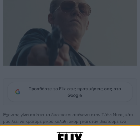
Προσθέστε το Flix στις προτιμήσεις σας στο
Google
Εχοντας γίνει απίστευτα δύσπιστοι απέναντι στον Τζόνι Ντεπ, κάτι
μας λέει να κρατάμε μικρό καλάθι ακόμη και όταν βλέπουμε ένα
τρέιλερ σαν αυτό του «Black Mass», όπου ο Ντεπ εκτός του ότι
είναι αγνώριστος, μοιάζει πραγματικά τρομακτικός στο ρόλο του