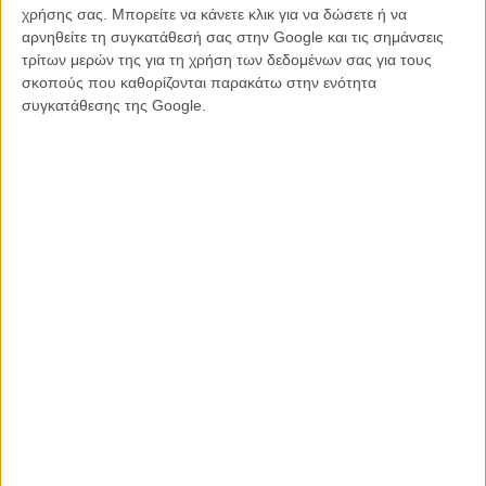
χρήσης σας. Μπορείτε να κάνετε κλικ για να δώσετε ή να
αρνηθείτε τη συγκατάθεσή σας στην Google και τις σημάνσεις
τρίτων μερών της για τη χρήση των δεδομένων σας για τους
σκοπούς που καθορίζονται παρακάτω στην ενότητα
συγκατάθεσης της Google.
Διαβάστε και δείτε ακόμη
Οι Τίνα Φέι & Μάγια Ρούντολφ μάς τραγουδούν στο βίντεο της
μέρας
Βίντεο: οι σταρ τραγουδούν Prince σήμερα, ανήμερα των
γενεθλίων του
Carpool Karaoke:Τζορτζ Κλούνεϊ, Τζούλια Ρόμπερτς & Γκουέν
Στεφάνι τραγουδούν στο αυτοκίνητο
Καλωσορίστε την άνοιξη με το τραγούδι του Μπιλ Μάρεϊ!