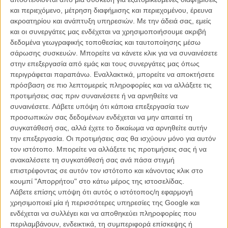
το πάθος τους για το τραγούδι.
και περιεχόμενο, μέτρηση διαφήμισης και περιεχομένου, έρευνα
ακροατηρίου και ανάπτυξη υπηρεσιών.
Με την άδειά σας, εμείς
Σε ένα σκετς με τίτλο «Soundtrack to a Love Story», οι δύο τους
και οι συνεργάτες μας ενδέχεται να χρησιμοποιήσουμε ακριβή
περιέγραψαν με τον δικό τους απολαυστικό τρόπο τα κλασικά,
δεδομένα γεωγραφικής τοποθεσίας και ταυτοποίησης μέσω
στερεοτυπικά στάδια μιας (και κινηματογραφικής) ερωτικής σχέσης,
σάρωσης συσκευών. Μπορείτε να κάνετε κλικ για να συναινέσετε
από τις ευτυχισμένες στιγμές του φλερτ και του παράφορου ακόμα
στην επεξεργασία από εμάς και τους συνεργάτες μας όπως
πάθους, μέχρι τον γάμο, τα σκαμπανεβάσματα και την απιστία.
περιγράφεται παραπάνω. Εναλλακτικά, μπορείτε να αποκτήσετε
πρόσβαση σε πιο λεπτομερείς πληροφορίες και να αλλάξετε τις
Και το έκαναν φυσικά τραγουδιστά, επιστρατεύοντας κάθε είδους
προτιμήσεις σας πριν συναινέσετε ή να αρνηθείτε να
ποπ μελωδία, από Cher, Ελτον Τζον και Γουίτνι Χιούστον μέχρι
συναινέσετε.
Λάβετε υπόψη ότι κάποια επεξεργασία των
Αντέλ, The Weeknd και Bruno Mars, πάντοτε με αξιοζήλευτη χάρη
προσωπικών σας δεδομένων ενδέχεται να μην απαιτεί τη
και μελωδικότητα. Είναι εμφανές ότι κάποιος πρέπει να τους γράψει
συγκατάθεσή σας, αλλά έχετε το δικαίωμα να αρνηθείτε αυτήν
το δικό τους ρομαντικό μιούζικαλ, τώρα!.
την επεξεργασία. Οι προτιμήσεις σας θα ισχύουν μόνο για αυτόν
τον ιστότοπο. Μπορείτε να αλλάξετε τις προτιμήσεις σας ή να
Δείτε το βίντεο παρακάτω:
ανακαλέσετε τη συγκατάθεσή σας ανά πάσα στιγμή
επιστρέφοντας σε αυτόν τον ιστότοπο και κάνοντας κλικ στο
κουμπί "Απορρήτου" στο κάτω μέρος της ιστοσελίδας.
Λάβετε επίσης υπόψη ότι αυτός ο ιστότοπος/η εφαρμογή
χρησιμοποιεί μία ή περισσότερες υπηρεσίες της Google και
ενδέχεται να συλλέγει και να αποθηκεύει πληροφορίες που
περιλαμβάνουν, ενδεικτικά, τη συμπεριφορά επίσκεψης ή