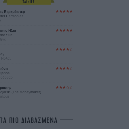
ες Βερκμάιστερ
ster Harmonies
ρ
στον Ηλιο
 the Sun
βενς
sey
ρ Νόλαν
ούνια
ejanos
μοδόβαρ
ράκτης
 Bojarski (The Moneymaker)
Σαλομέ
ΤΑ ΠΙΟ ΔΙΑΒΑΣΜΕΝΑ