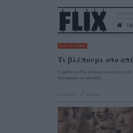
summer
ΤΑ
FLIX AT HOME
Τι βλέπουμε στο σπί
Η ομάδα του Flix επιλέγει για εσάς ό,τι πι
πλατφόρμες και φεστιβάλ.
04 Μάρ 2025
Flix Team