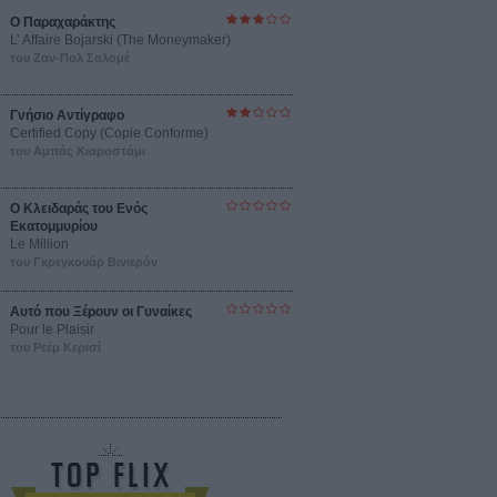
Ο Παραχαράκτης
L’ Affaire Bojarski (The Moneymaker)
του Ζαν-Πολ Σαλομέ
Γνήσιο Αντίγραφο
Certified Copy (Copie Conforme)
του Αμπάς Κιαροστάμι
Ο Κλειδαράς του Ενός
Εκατομμυρίου
Le Million
του Γκρεγκουάρ Βινιερόν
Αυτό που Ξέρουν οι Γυναίκες
Pour le Plaisir
του Ρεέμ Κερισί