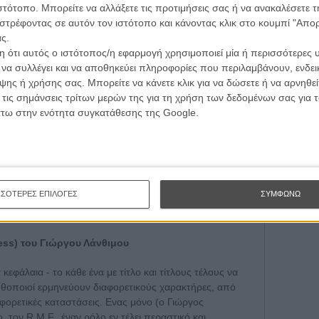
τογραφικές ειδήσεις | νέες ταινίες | πρόγραμμα αιθουσών για όλη την Ελλάδα |
ιστότοπο. Μπορείτε να αλλάξετε τις προτιμήσεις σας ή να ανακαλέσετε
ές | συνεντεύξεις | απόψεις | αφιερώματα | διαγωνισμοί
στρέφοντας σε αυτόν τον ιστότοπο και κάνοντας κλικ στο κουμπί "Απ
ς.
 ότι αυτός ο ιστότοπος/η εφαρμογή χρησιμοποιεί μία ή περισσότερες 
ι να συλλέγει και να αποθηκεύει πληροφορίες που περιλαμβάνουν, ενδεικ
ΕΓΓΡΑΦΗ
ης ή χρήσης σας. Μπορείτε να κάνετε κλικ για να δώσετε ή να αρνηθε
 τις σημάνσεις τρίτων μερών της για τη χρήση των δεδομένων σας για
άτω στην ενότητα συγκατάθεσης της Google.
ΣΣΟΤΕΡΕΣ ΕΠΙΛΟΓΕΣ
ΣΥΜΦΩΝΩ
ess) του Γιώργου Λάνθιμου
κεφάλαια - το κάθε ένα με τίτλο και τίτλους τέλους να
ηθοποιοί ερμηνεύουν διαφορετικούς χαρακτήρες, από
φορετικές καταστάσεις. Ενας μόνο (ο Γιώργος
 τον R.M.F., έναν ρόλο εν τέλει περαστικό και