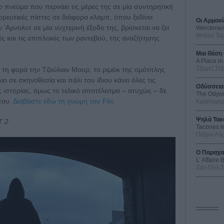
ρο πνεύμα που περνάει τις μέρες της σε μία συντηρητική
χορευτικές πίστες σε διάφορα κλαμπ, όπου ξεδίνει
Οι Αρμονί
 ‘Αρνολντ σε μία νυχτερινή έξοδο της, βρίσκεται να ζει
Werckmei
Μπέλα Τα
ές και τις επιπλοκές των ραντεβού, της αναζήτησης
Μια Θέση 
A Place in
Τζορτζ Στί
η φορά την Τζούλιαν Μουρ, το ριμέικ της ομότιτλης
ο σε σκηνοθεσία και πάλι του ίδιου κάνει όλες τις
Οδύσσεια
ιστορίας, όμως το τελικό αποτέλεσμα – ατυχώς – δε
The Odys
του.
Διαβάστε εδώ τη γνώμη του Flix.
Κρίστοφε
Ψηλά Τακ
Τ 2
Tacones l
Πέδρο Αλ
Ο Παραχα
L’ Affaire
Ζαν-Πολ 