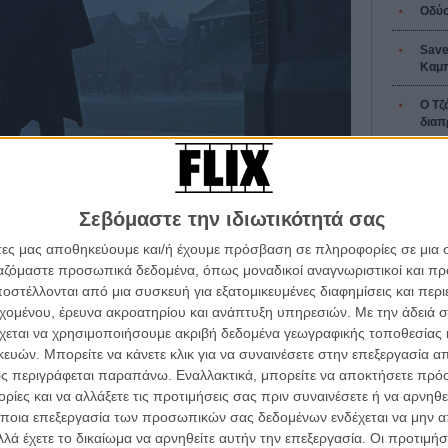
Οδύσ
Save
Καμπ
Ο Τζ
διαπ
10 κ
τον 
 Σιάμαλαν
Σεβόμαστε την ιδιωτικότητά σας
Spid
 δυστύχημα που θα αφήσει πίσω του 131 άψυχα
άτες μας αποθηκεύουμε και/ή έχουμε πρόσβαση σε πληροφορίες σε μια
ογενειάρχης και φύλακας ασφαλείας είναι ο μοναδικός
ργαζόμαστε προσωπικά δεδομένα, όπως μοναδικοί αναγνωριστικοί και 
αλαβαίνει ότι το παραπάνω γεγονός δεν είναι το μόνο
στέλλονται από μια συσκευή για εξατομικευμένες διαφημίσεις και περ
α τα βλέπεις όλα σινεμά...
αία, θα συναντήσει τον Ιλάιζα Πρινς, έναν ιδιόμορφο
εχομένου, έρευνα ακροατηρίου και ανάπτυξη υπηρεσιών.
Με την άδειά σα
κινηματογραφική εβδομάδα
ξ, που θα επιχειρήσει να ρίξει φως στις ανεξήγητες
Εγγράψου 
χεται να χρησιμοποιήσουμε ακριβή δεδομένα γεωγραφικής τοποθεσίας 
 τον τρόπο του flix
ών. Μπορείτε να κάνετε κλικ για να συναινέσετε στην επεξεργασία απ
ς περιγράφεται παραπάνω. Εναλλακτικά, μπορείτε να αποκτήσετε πρό
ΑΪ
ίες και να αλλάξετε τις προτιμήσεις σας πριν συναινέσετε ή να αρνηθεί
Θέλω ν
wsletter
του flix, στο inbox σου
ποια επεξεργασία των προσωπικών σας δεδομένων ενδέχεται να μην απ
λά έχετε το δικαίωμα να αρνηθείτε αυτήν την επεξεργασία. Οι προτιμήσ