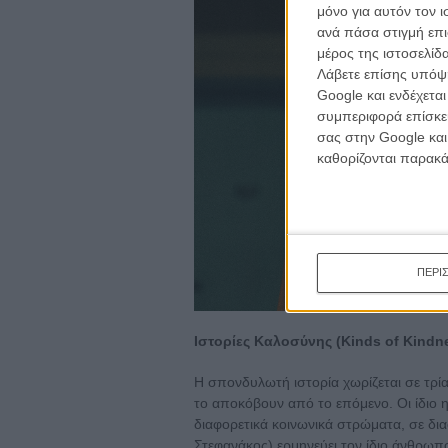
κινημα
μόνο για αυτόν τον 
κριτικ
ανά πάσα στιγμή επι
μέρος της ιστοσελίδα
Λάβετε επίσης υπόψη
Google και ενδέχετα
συμπεριφορά επίσκεψ
σας στην Google και
καθορίζονται παρακ
ΠΕΡΙ
Ιστορίες Καλοσύνης (Kinds of Kindn
Η σπονδυλωτή ιστορία χωρίζεται σε τρία 
το αποκόβουν από το επόμενο. Οι ίδιο 
διαφορετικά κοινωνικά στρώματα, σε δια
Στεφανάκος) ερμηνεύει τον ίδιο άνθρωπο,