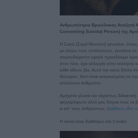
Ανθρωπίστρια Βρικόλακας Αναζητά Α
Consenting Suicidal Person) της Αριά
Η Σασά (Σαρά Μονπετί) γεννιέται, όπως
με όλους τους υπόλοιπους, γεννιέται σε
απροσδιόριστα υψηλό προσδόκιμο όριο ζ
στον ήλιο, έχει αλλεργία στην εκκλησία 
κάθε είδους βία. Αυτό την κάνει δίπλα άτ
δεύτερον, διότι είναι αναγκασμένη να τη
υπόλοιποι άνθρωποι.
Αμήχανα γλυκιά και αορίστως διδακτική, 
φεγγαρόφωτο αλλά μας δείχνει πως τα β
κι απ’ τους ανθρώπους.
Διαβάστε εδώ τη
Η ταινία είναι διαθέσιμη στο Cinobo