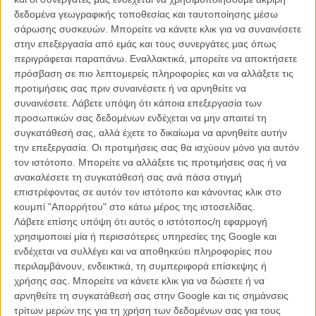
δεδομένα γεωγραφικής τοποθεσίας και ταυτοποίησης μέσω
σάρωσης συσκευών. Μπορείτε να κάνετε κλικ για να συναινέσετε
στην επεξεργασία από εμάς και τους συνεργάτες μας όπως
περιγράφεται παραπάνω. Εναλλακτικά, μπορείτε να αποκτήσετε
πρόσβαση σε πιο λεπτομερείς πληροφορίες και να αλλάξετε τις
προτιμήσεις σας πριν συναινέσετε ή να αρνηθείτε να
συναινέσετε.
Λάβετε υπόψη ότι κάποια επεξεργασία των
προσωπικών σας δεδομένων ενδέχεται να μην απαιτεί τη
συγκατάθεσή σας, αλλά έχετε το δικαίωμα να αρνηθείτε αυτήν
την επεξεργασία. Οι προτιμήσεις σας θα ισχύουν μόνο για αυτόν
τον ιστότοπο. Μπορείτε να αλλάξετε τις προτιμήσεις σας ή να
Σ' αυτήν την πρώτη γαλλόφωνη ταινία του (ακολουθώντας το
ανακαλέσετε τη συγκατάθεσή σας ανά πάσα στιγμή
παράδειγμα τόσων διεθνών σκηνοθετών που παίρνουν γαλλική
επιστρέφοντας σε αυτόν τον ιστότοπο και κάνοντας κλικ στο
συμπαραγωγή και μαζί Γαλλίδες σταρ), ο Χαμαγκούτσι εμπνέεται
κουμπί "Απορρήτου" στο κάτω μέρος της ιστοσελίδας.
από το βιβλίο τεκμηρίωσης
You and I - The Illness Suddenly Get
Λάβετε επίσης υπόψη ότι αυτός ο ιστότοπος/η εφαρμογή
Worse
των Μακίκο Μιγιάνο και Μάχο Ισόνο, που αναδημοσιεύει την
χρησιμοποιεί μία ή περισσότερες υπηρεσίες της Google και
αλληλογραφία μιας φιλοσόφου με καρκίνο τέταρτου βαθμού, με μιας
ενδέχεται να συλλέγει και να αποθηκεύει πληροφορίες που
ανθρωπολόγου, σχετικά με την ασθένεια, τη φροντίδα και τον
περιλαμβάνουν, ενδεικτικά, τη συμπεριφορά επίσκεψης ή
θάνατο. Αυτό τον διάλογο, ο Χαμαγκούτσι τον μεταφέρει σ' έναν
χρήσης σας. Μπορείτε να κάνετε κλικ για να δώσετε ή να
οίκο ευγηρίας/φροντίδας στα περίχωρα του Παρισιού, που λέγεται
αρνηθείτε τη συγκατάθεσή σας στην Google και τις σημάνσεις
«Ο Κήπος της Ελευθερίας». Εκεί, διευθύντρια - και πρώην
τρίτων μερών της για τη χρήση των δεδομένων σας για τους