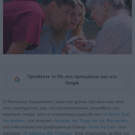
Προσθέστε το Flix στις προτιμήσεις σας στο
Google
Ο Ριουσούκε Χαμαγκούτσι, μέσα στα χρόνια, έχει γίνει ένας από
τους αγαπημένους μας, πιο συναρπαστικούς σκηνοθέτες του
ασιατικού σινεμά: από το ανατρεπτικό ρομάντζο του
«Η Διπλή Ζωή
της Ασάκο»
, στο ποιητικό
«Ιστορίες της Τύχης και της Φαντασίας»
,
στο ενδοσκοπικό και βραβευμένο με Οσκαρ
«Drive my Car»
, στο
ελεγειακό
«Ο Διάβολος δεν Υπάρχει»
. Ενας δημιουργός με δικό του