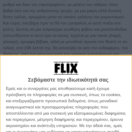
ρυθμό και δικό του ταμπεραμέντο, με μελέτη του κάδρου τόσο
βαθιά όσο και της ανθρώπινης ψυχής, με μια μικρή αλλά δυνατή
δόση τρέλας, κρυμμένη μέσα σε σεκάνς γαλήνης και ρομαντισμού.
Και τώρα, ένα βήμα πριν τα 50 του (ασφαλώς κι αυτό παίζει ένα
ρόλο), ζώντας σε μια παγκόσμια συνθήκη φόβου και μισαλλοδοξίας
(οπωσδήποτε κι αυτό έχει να κάνει), έρχεται με μια ταινία χλιαρή,
γλυκερή, όμορφη βέβαια, αλλά με μοναδική αγωνία του θεατή το αν,
τελικά, στα 196 λεπτά της, θα καταλήξει σε κάτι πιο ενδιαφέρον, πιο
ιδιαίτερο, από ένα κήρυγμα κατά του γηραιού καπιταλισμού και
υπέρ της καλοσύνης και της φροντίδας για τον συνάνθρωπο. Οχι,
είναι η απάντηση.
Το 79ο Φεστιβάλ Καννών διεξάγεται φέτος από τις 12 μέχρι και
Σεβόμαστε την ιδιωτικότητά σας
τις 23 Μαΐου. Το Flix θα βρίσκεται στις Κάννες για να σας
Εμείς και οι συνεργάτες μας αποθηκεύουμε και/ή έχουμε
μεταφέρει όλα όσα συμβαίνουν μέσα και έξω από τις
πρόσβαση σε πληροφορίες σε μια συσκευή, όπως τα cookies,
αίθουσες. Μαθαίνετε όλα τα νέα στο ειδικό τμήμα του Flix που
και επεξεργαζόμαστε προσωπικά δεδομένα, όπως μοναδικοί
ανανεώνεται συνεχώς.
αναγνωριστικοί και προσαρμοσμένες πληροφορίες που
αποστέλλονται από μια συσκευή για εξατομικευμένες διαφημίσεις
και περιεχόμενο, μέτρηση διαφήμισης και περιεχομένου, έρευνα
ακροατηρίου και ανάπτυξη υπηρεσιών.
Με την άδειά σας, εμείς
και οι συνεργάτες μας ενδέχεται να χρησιμοποιήσουμε ακριβή