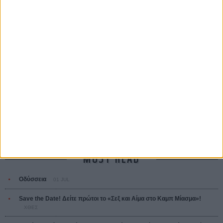
Μια Θέση στον Ηλιο
A Place in the Sun
Τζορτζ Στίβενς
Οδύσσεια
The Odyssey
Κρίστοφερ Νόλαν
Ψηλά Τακούνια
Tacones lejanos
Πέδρο Αλμοδόβαρ
Ο Παραχαράκτης
L’ Affaire Bojarski (The Moneymaker)
Ζαν-Πολ Σαλομέ
MOST READ
Οδύσσεια
01 JUL
Save the Date! Δείτε πρώτοι το «Σεξ και Αίμα στο Καμπ Μίασμα»!
ΧΘΕΣ