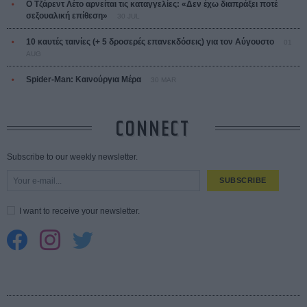
Ο Τζάρεντ Λέτο αρνείται τις καταγγελίες: «Δεν έχω διαπράξει ποτέ
σεξουαλική επίθεση»
30 JUL
10 καυτές ταινίες (+ 5 δροσερές επανεκδόσεις) για τον Αύγουστο
01
AUG
Spider-Man: Καινούργια Μέρα
30 MAR
CONNECT
Subscribe to our weekly newsletter.
SUBSCRIBE
I want to receive your newsletter.