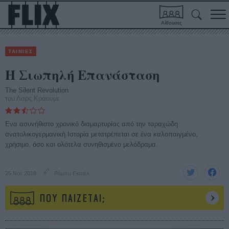
Αίθουσες
ΤΑΙΝΙΕΣ
Η Σιωπηλή Επανάσταση
The Silent Revolution
του Λαρς Κράουμε
Ενα ασυνήθιστο χρονικό διαμαρτυρίας από την ταραχώδη
ανατολικογερμανική Ιστορία μετατρέπεται σε ένα καλοπαιγμένο,
χρήσιμο, όσο και ολότελα συνηθισμένο μελόδραμα.
25 Νοέ 2018
Ρόμπυ Εκσιέλ
ΠΟΥ ΠΑΙΖΕΤΑΙ;