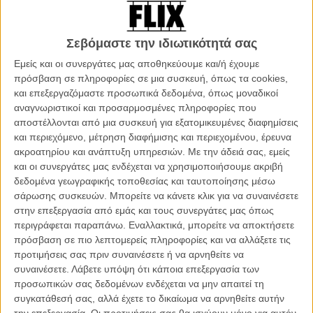
του σταλινικού τύπου σοσιαλισμού. Το τείχος δεν έχει ακόμη υψωθεί
(θα χρειαστούν άλλα πέντε χρόνια), και η διέλευση από το σύνορο
που χωρίζει την Ανατολική Γερμανία από τη Δυτική γίνεται με έναν
Σεβόμαστε την ιδιωτικότητά σας
τυπικό έλεγχο, αρκεί φυσικά να πείσεις τους φρουρούς για τον λόγο
Εμείς και οι συνεργάτες μας αποθηκεύουμε και/ή έχουμε
που επισκέπτεσαι την άλλη πλευρά.
πρόσβαση σε πληροφορίες σε μια συσκευή, όπως τα cookies,
και επεξεργαζόμαστε προσωπικά δεδομένα, όπως μοναδικοί
Ο Κουρτ και ο Τέο, φίλοι και συμμαθητές από τη μικρή πόλη
αναγνωριστικοί και προσαρμοσμένες πληροφορίες που
Στάλινσταντ κοντά στα πολωνικά σύνορα, περνούν ένα πρωί στο
αποστέλλονται από μια συσκευή για εξατομικευμένες διαφημίσεις
Δυτικό Βερολίνο με πρόσχημα να επισκεφτούν τον τάφο του
και περιεχόμενο, μέτρηση διαφήμισης και περιεχομένου, έρευνα
παππού του πρώτου, ενώ σκοπός τους είναι να μπουν σε ένα
ακροατηρίου και ανάπτυξη υπηρεσιών.
Με την άδειά σας, εμείς
σινεμά να δουν μια απαγορευμένη στα μέρη τους ταινία. Δεν είναι
και οι συνεργάτες μας ενδέχεται να χρησιμοποιήσουμε ακριβή
αυτή, ωστόσο, που θα τους αναστατώσει, αλλά τα εναρκτήρια
δεδομένα γεωγραφικής τοποθεσίας και ταυτοποίησης μέσω
επίκαιρα για τον αιματηρό αγώνα των Ούγγρων να διώξουν από τη
σάρωσης συσκευών. Μπορείτε να κάνετε κλικ για να συναινέσετε
χώρα τους τις σοβιετικές δυνάμεις κατοχής. Για τους δύο εφήβους,
στην επεξεργασία από εμάς και τους συνεργάτες μας όπως
η πάλη του ουγγρικού λαού αντανακλά τη δική τους δυσφορία με το
περιγράφεται παραπάνω. Εναλλακτικά, μπορείτε να αποκτήσετε
άκαμπτο καθεστώς τους.
πρόσβαση σε πιο λεπτομερείς πληροφορίες και να αλλάξετε τις
προτιμήσεις σας πριν συναινέσετε ή να αρνηθείτε να
Επιστρέφοντας, θα συνεχίσουν να παρακολουθούν την εξέλιξη της
συναινέσετε.
Λάβετε υπόψη ότι κάποια επεξεργασία των
Ουγγρικής Επανάστασης από το παράνομο ραδιόφωνο ενός
προσωπικών σας δεδομένων ενδέχεται να μην απαιτεί τη
μακρινού, αποκομμένου από την κοινωνία της πόλης, συγγενή. Και,
συγκατάθεσή σας, αλλά έχετε το δικαίωμα να αρνηθείτε αυτήν
σε ένδειξη αλληλεγγύης, σύντομα θα πείσουν τους –