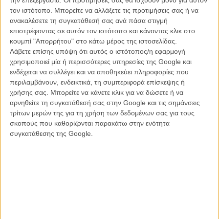
την επεξεργασία. Οι προτιμήσεις σας θα ισχύουν μόνο για αυτόν
περισσότερους- συμμαθητές τους να κρατήσουν ενός λεπτού σιγή
τον ιστότοπο. Μπορείτε να αλλάξετε τις προτιμήσεις σας ή να
στη διάρκεια ενός μαθήματος. Όμως η «αθώα» πράξη διαμαρτυρίας
ανακαλέσετε τη συγκατάθεσή σας ανά πάσα στιγμή
προκαλεί την απορία και την οργή του καθηγητή, κι από κει την
επιστρέφοντας σε αυτόν τον ιστότοπο και κάνοντας κλικ στο
παρέμβαση του λυκειάρχη και τη δυσανεξία της διευθύντριας. Η
κουμπί "Απορρήτου" στο κάτω μέρος της ιστοσελίδας.
υπόθεση θα φθάσει μέχρι τον Υπουργό Παιδείας, σκληροπυρηνικό
Λάβετε επίσης υπόψη ότι αυτός ο ιστότοπος/η εφαρμογή
σταλινιστή, του οποίο το τελεσίγραφο είναι ξεκάθαρο: αν ο
χρησιμοποιεί μία ή περισσότερες υπηρεσίες της Google και
υποκινητής της «αντεπαναστατικής» πρωτοβουλίας δε φανερωθεί
ενδέχεται να συλλέγει και να αποθηκεύει πληροφορίες που
εντός μίας εβδομάδας, ολόκληρη η τάξη αποβάλλεται από το
περιλαμβάνουν, ενδεικτικά, τη συμπεριφορά επίσκεψης ή
σχολείο και αποκλείεται δια βίου από όλα τα εκπαιδευτικά ιδρύματα
χρήσης σας. Μπορείτε να κάνετε κλικ για να δώσετε ή να
της ΛΔΓ.
αρνηθείτε τη συγκατάθεσή σας στην Google και τις σημάνσεις
τρίτων μερών της για τη χρήση των δεδομένων σας για τους
Η ιστορία είναι αληθινή. Τη χρονογράφησε σε βιωματικό του βιβλίο ο
σκοπούς που καθορίζονται παρακάτω στην ενότητα
Ντίτριχ Γκάρστκα, που την έζησε ως ένας από τους μαθητές. Και τη
συγκατάθεσης της Google.
δραματοποιεί εδώ ο Λαρς Κράουμε, ο σκηνοθέτης του
«Υπόθεση
Φριτζ Μπάουερ: Μυστική Ατζέντα»
. Ο οποίος, από την ακροδεξιά
σήψη στο σύστημα δικαιοσύνης του δυτικού γερμανικού μπλοκ,
περνά με τη «Σιωπηλή Επανάσταση» στον ακροαριστερό
εκφοβισμό σε ολόκληρο τον πολιτικό ιστό του ανατολικού.
Εντελώς κεντρικό θέμα του φιλμ είναι η σύγχυση του υπό
ενηλικίωση ατόμου σε μια πολιτικά κατακερματισμένη Ευρώπη.
Ειδικά σε μια περίκλειστη εντροπία όπως ήταν η Ανατολική