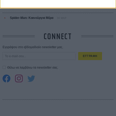
10 καυτές ταινίες (+ 5 δροσερές επανεκδόσεις) για τον Αύγουστο
01
ΑΥΓ
Spider-Man: Καινούργια Μέρα
30 ΜΑΡ
CONNECT
Εγγράψου στο εβδομαδιαίο newsletter μας.
ΕΓΓΡΑΦΗ
Θέλω να λαμβάνω τα newsletter σας.