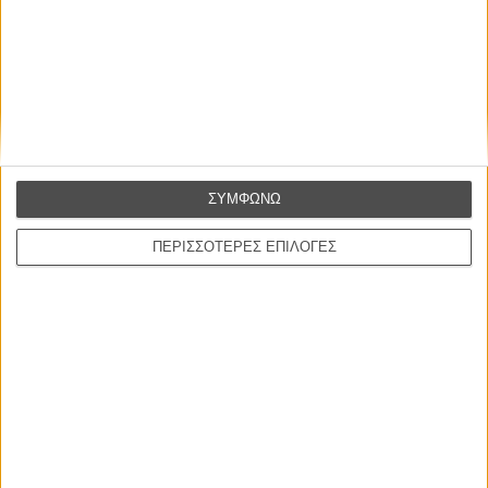
ΣΥΜΦΩΝΩ
ΠΕΡΙΣΣΟΤΕΡΕΣ ΕΠΙΛΟΓΕΣ
ΝΕΑ
Μίλα μου για καλοκαιρινά φεστιβάλ κινηματογράφου
στην Ελλάδα
Ο πιο αναλυτικός οδηγός των καλοκαιρινών φεστιβάλ σε νησιά και ηπειρωτική
Ελλάδα είναι εδώ