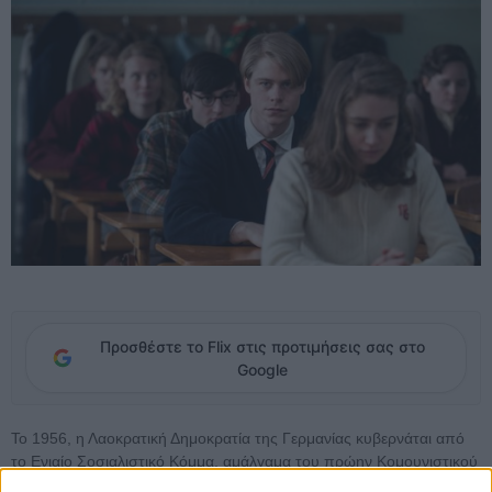
Προσθέστε το Flix στις προτιμήσεις σας στο
Google
Το 1956, η Λαοκρατική Δημοκρατία της Γερμανίας κυβερνάται από
το Ενιαίο Σοσιαλιστικό Κόμμα, αμάλγαμα του πρώην Κομουνιστικού
Κόμματος της χώρας με το Σοσιαλδημοκρατικό, και επίσημο φορέα