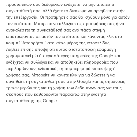
Μασαχουσέτη τα Χριστούγεννα προμηνύονται περίεργα. Ο Πολ
προσωπικών σας δεδομένων ενδέχεται να μην απαιτεί τη
Χάναμ, ο πιο δύστροπος και ιδισουγκρασιακός καθηγητής της
συγκατάθεσή σας, αλλά έχετε το δικαίωμα να αρνηθείτε αυτήν
Ακαδημίας, αναγκάζεται να μείνει στη σχολή ως υπεύθυνος των
την επεξεργασία. Οι προτιμήσεις σας θα ισχύουν μόνο για αυτόν
μαθητών που δεν θα φύγουν για τις γιορτές (οι «holdovers» του
τον ιστότοπο. Μπορείτε να αλλάξετε τις προτιμήσεις σας ή να
πρωτότυπου τίτλου). Ανάμεσά τους βρίσκεται και ο Ανγκους Τάλι, η
ανακαλέσετε τη συγκατάθεσή σας ανά πάσα στιγμή
μητέρα του οποίου τον εγκατέλειψε τελευταία στιγμή για να πάει
επιστρέφοντας σε αυτόν τον ιστότοπο και κάνοντας κλικ στο
μήνα του μέλιτος με τον νέο της σύζυγο. Το αταίριαστο αυτό δίδυμο
κουμπί "Απορρήτου" στο κάτω μέρος της ιστοσελίδας.
θα συμπληρωθεί από την υπεύθυνη της καφετέριας της Ακαδημίας,
Λάβετε επίσης υπόψη ότι αυτός ο ιστότοπος/η εφαρμογή
Μέρι Λαμπ, η οποία θρηνεί για το χαμό του γιου της στον Πόλεμο
χρησιμοποιεί μία ή περισσότερες υπηρεσίες της Google και
του Βιετνάμ.
ενδέχεται να συλλέγει και να αποθηκεύει πληροφορίες που
περιλαμβάνουν, ενδεικτικά, τη συμπεριφορά επίσκεψης ή
Οι τρεις τους θα αναγκαστούν να συνυπάρξουν, να δημιουργήσουν
χρήσης σας. Μπορείτε να κάνετε κλικ για να δώσετε ή να
εορταστικό κλίμα κόντρα στις προβλέψεις της προσωπικής τους μη
αρνηθείτε τη συγκατάθεσή σας στην Google και τις σημάνσεις
εορταστικής διάθεσης και, ξεπερνώντας ο καθένας τον εαυτό του,
τρίτων μερών της για τη χρήση των δεδομένων σας για τους
να αρχίσουν δειλά να φτιάχνουν από το τίποτα (ή από τα πάντα) μια
σκοπούς που καθορίζονται παρακάτω στην ενότητα
νέα οικογένεια - αυτή που δεν έκανε ποτέ ο Πολ, αυτή που δεν
συγκατάθεσης της Google.
γνώρισε ποτέ ο Ανγκους, αυτή που έχασε η Μέρι. Η διαδρομή δεν
είναι προφανής: αρχικά θα κερδίσει ο ένας την εμπιστοσύνη του
άλλου, στη συνέχεια θα τον κάνει συνένοχο στη θλίψη του και στο
τέλος θα σταθεί ο πολύτιμος φίλος/συγγενής/πατέρας/μητέρα/γιος
που όλοι χρειάζονται. Και είναι εκεί όπου ο ελληνικός τίτλος της
ταινίας, που αποδίδει στους τρεις ήρωές του τον χαρακτηρισμό