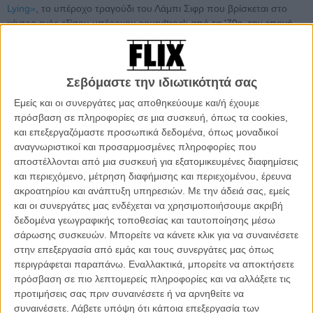
Lying»
, το υπέροχο τραγούδι του Λάμπι Σιφρ που βρίσκεται στο
κέντρο ενός εξίσου υπέροχου soundtrack από τα '70s, την εποχή
δηλαδή που διαδραματίζεται αυτή η μικρή ιστορία, η οποία
μεγαλώνει μέσα σου ταυτόχρονα όσο την παρακολουθείς να
εκτυλίσσεται μπροστά στα μάτια σου, αλλά και μετά, όταν νιώθεις
Σεβόμαστε την ιδιωτικότητά σας
πλέον να σου έχει κολλήσει στο μυαλό, σαν τη μελωδία και τους
στίχους ενός τραγουδιού που επιστρέφει ξανά και ξανά με την
Εμείς και οι συνεργάτες μας αποθηκεύουμε και/ή έχουμε
καθησυχαστική δύναμη μιας αναπάντεχης συντροφιάς.
πρόσβαση σε πληροφορίες σε μια συσκευή, όπως τα cookies,
και επεξεργαζόμαστε προσωπικά δεδομένα, όπως μοναδικοί
Σε ένα κύκλο από απροσδόκητα μαθήματα ζωής αλλά και μια
αναγνωριστικοί και προσαρμοσμένες πληροφορίες που
ενδοσκόπηση που προδίδει περισσότερη θλίψη και μοναξιά απ’ όση
αποστέλλονται από μια συσκευή για εξατομικευμένες διαφημίσεις
αφήνει να φανεί ο στίχος
Laughing sometimes does somebody
και περιεχόμενο, μέτρηση διαφήμισης και περιεχομένου, έρευνα
some good somehow
, ο Βρετανός Λάμπι Σιφρ (που ειρωνικά δεν
ακροατηρίου και ανάπτυξη υπηρεσιών.
Με την άδειά σας, εμείς
έφτασε στην Αμερική παρά τη δεκαετία του ’80, ενώ το εν λόγω
και οι συνεργάτες μας ενδέχεται να χρησιμοποιήσουμε ακριβή
τραγούδι κυκλοφόρησε λίγο μετά τα γεγονότα της ταινίας),
δεδομένα γεωγραφικής τοποθεσίας και ταυτοποίησης μέσω
αναρωτιέται ποιο είναι το νόημα στο να κλαις, να γελάς, να αγαπάς
σάρωσης συσκευών. Μπορείτε να κάνετε κλικ για να συναινέσετε
και να λες ψέμματα, ακριβώς όπως ο Ντέιβιντ Χέμινγκσον
στην επεξεργασία από εμάς και τους συνεργάτες μας όπως
αναρωτιέται για το νόημα της ζωής γενικά στο αυτοβιογραφικό
περιγράφεται παραπάνω. Εναλλακτικά, μπορείτε να αποκτήσετε
σενάριο που έγραψε ο ίδιος και σκηνοθέτησε ο Αλεξάντερ Πέιν.
πρόσβαση σε πιο λεπτομερείς πληροφορίες και να αλλάξετε τις
προτιμήσεις σας πριν συναινέσετε ή να αρνηθείτε να
Είναι Δεκέμβριος του 1970 και στην Ακαδημία Μπάρτον στη
συναινέσετε.
Λάβετε υπόψη ότι κάποια επεξεργασία των