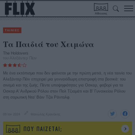
Αίθουσες
ΤΑΙΝΙΕΣ
Τα Παιδιά του Χειμώνα
The Holdovers
του Αλεξάντερ Πέιν
Με ένα εκτόπισμα που δεν φαίνεται με την πρώτη ματιά, η νέα ταινία του
Αλεξάντερ Πέιν επιχειρεί μια γενναιόδωρη επιστροφή στα βασικά: του
σινεμά και της ζωής. Πέντε υποψηφιότητες για Οσκαρ, φαβορί για τα
Οσκαρ Α' Ανδρικού Ρόλου στον Πολ Τζιαμάτι και Β' Γυναικείου Ρόλου
στη σαρωτική Ντα' Βάιν Τζόι Ράντολφ.
08 Ιαν 2024
Μανώλης Κρανάκης
ΠΟΥ ΠΑΙΖΕΤΑΙ;