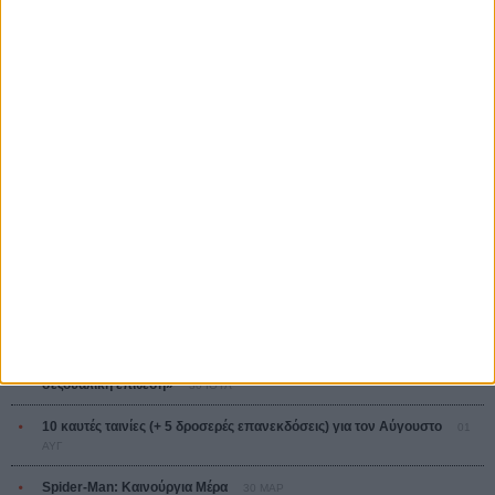
Tacones lejanos
Πέδρο Αλμοδόβαρ
Ο Παραχαράκτης
L’ Affaire Bojarski (The Moneymaker)
Ζαν-Πολ Σαλομέ
ΤΑ ΠΙΟ
ΔΙΑΒΑΣΜΕΝΑ
Οδύσσεια
01 ΙΟΥΛ
Save the Date! Δείτε πρώτοι το «Σεξ και Αίμα στο Καμπ Μίασμα»!
ΧΘΕΣ
Ο Τζάρεντ Λέτο αρνείται τις καταγγελίες: «Δεν έχω διαπράξει ποτέ
σεξουαλική επίθεση»
30 ΙΟΥΛ
10 καυτές ταινίες (+ 5 δροσερές επανεκδόσεις) για τον Αύγουστο
01
ΑΥΓ
Spider-Man: Καινούργια Μέρα
30 ΜΑΡ