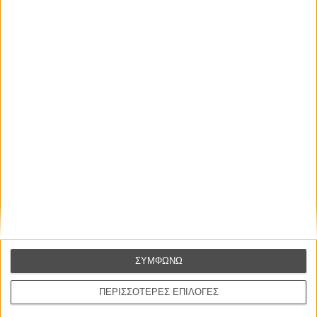
Η.Π.Α., 2023
Παραγωγή:
Μαρκ Τζόνσον, Μπιλ Μπλοκ, Ντέιβιντ Χέμινγκσον
Σκηνοθεσία:
Αλεξάντερ Πέιν
Σενάριο:
Ντέιβιντ Χέμινγκσον
Φωτογραφία:
Ελγκιλ Μπριλντ
Μοντάζ:
Κέβιν Τεντ
Πρωταγωνιστούν:
Πολ Τζιαμάτι, Ντα' Βάιν Τζόι Ράντολφ, Ντόμινικ Σέσα
Διάρκεια:
133 λεπτά
Διανομή:
Tanweer
ΠΟΥ ΠΑΙΖΕΤΑΙ;
ΜΗ ΧΑΣΕΤΕ
ΣΥΜΦΩΝΩ
ΠΕΡΙΣΣΟΤΕΡΕΣ ΕΠΙΛΟΓΕΣ