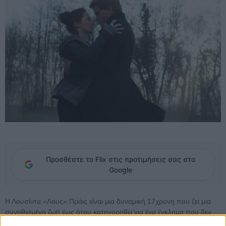
Προσθέστε το Flix στις προτιμήσεις σας στο
Google
Η Λουσίντα «Λους» Πράις είναι μια δυναμική 17χρονη που ζει μια
συνηθισμένη ζωή έως ότου κατηγορηθεί για ένα έγκλημα που δεν
διέπραξε. Εξορισμένη στο αναμορφωτήριο Σουόρντ εντ Κρος, η