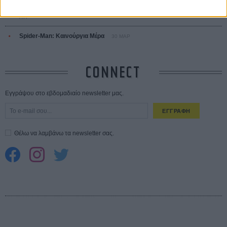
10 καυτές ταινίες (+ 5 δροσερές επανεκδόσεις) για τον Αύγουστο
01
ΑΥΓ
Spider-Man: Καινούργια Μέρα
30 ΜΑΡ
CONNECT
Εγγράψου στο εβδομαδιαίο newsletter μας.
ΕΓΓΡΑΦΗ
Θέλω να λαμβάνω τα newsletter σας.