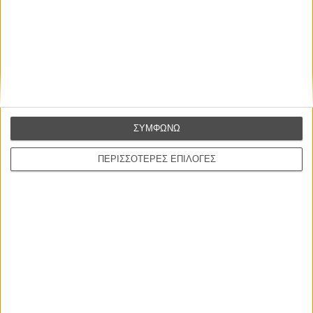
ΣΥΜΦΩΝΩ
ΠΕΡΙΣΣΟΤΕΡΕΣ ΕΠΙΛΟΓΕΣ
ΝΕΑ
Μίλα μου για καλοκαιρινά φεστιβάλ κινηματογράφου
στην Ελλάδα
Ο πιο αναλυτικός οδηγός των καλοκαιρινών φεστιβάλ σε νησιά και ηπειρωτική
Ελλάδα είναι εδώ