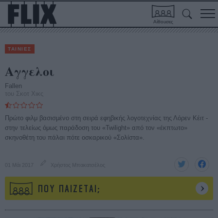
Αίθουσες
ΤΑΙΝΙΕΣ
Αγγελοι
Fallen
του Σκοτ Χικς
Πρώτο φιλμ βασισμένο στη σειρά εφηβικής λογοτεχνίας της Λόρεν Κέιτ -
στην τελείως όμως παράδοση του «Twilight» από τον «έκπτωτο»
σκηνοθέτη του πάλαι πότε οσκαρικού «Σολίστα».
01 Μάι 2017
Χρήστος Μπακατσέλος
ΠΟΥ ΠΑΙΖΕΤΑΙ;