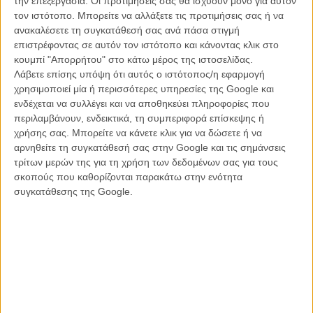
την επεξεργασία. Οι προτιμήσεις σας θα ισχύουν μόνο για αυτόν
τον ιστότοπο. Μπορείτε να αλλάξετε τις προτιμήσεις σας ή να
Βασισμένο στο πρώτο από τα τέσσερα βιβλία της Λόρεν Κέιτ που
ανακαλέσετε τη συγκατάθεσή σας ανά πάσα στιγμή
ανήκουν στην ίδια σειρά, το «Fallen» από τα πρώτα του λεπτά
επιστρέφοντας σε αυτόν τον ιστότοπο και κάνοντας κλικ στο
κιόλας, αντιγράφει τόσο απροκάλυπτα την σειρά «Twilight» όπου,
κουμπί "Απορρήτου" στο κάτω μέρος της ιστοσελίδας.
θέλοντας να κλέψει λίγη από την λάμψη του, δεν το ενδιαφέρει καν
Λάβετε επίσης υπόψη ότι αυτός ο ιστότοπος/η εφαρμογή
να το κρύψει. Στην προκειμένη περίπτωση οι βρικόλακες και οι
χρησιμοποιεί μία ή περισσότερες υπηρεσίες της Google και
λυκάνθρωποι αντικαθιστούντε με αγγέλους, το ρομάντζο δείχνει
ενδέχεται να συλλέγει και να αποθηκεύει πληροφορίες που
παντελώς αδιάφορο, ενώ η ιστορία περί έκπτωτων αγγέλων και
περιλαμβάνουν, ενδεικτικά, τη συμπεριφορά επίσκεψης ή
αγάπης για θνητούς μοιάζει λες και είναι παρμένο από κάποιο fan
χρήσης σας. Μπορείτε να κάνετε κλικ για να δώσετε ή να
fiction το οποίο, μετά την δέκατη φορά που την ακούς, κάνει το
αρνηθείτε τη συγκατάθεσή σας στην Google και τις σημάνσεις
«Twilight» να φαντάζει οσκαρικό μπροστά του.
τρίτων μερών της για τη χρήση των δεδομένων σας για τους
σκοπούς που καθορίζονται παρακάτω στην ενότητα
Η ταινία διαθέτει τα πάντα, ώστε να κάνει όσους λατρεύουν τέτοιου
συγκατάθεσης της Google.
είδους ταινίες, να τρέξουν να την δουν. Από την πανέμορφη, αλλά
γεμάτη προβλήματα, πέτρα του σκανδάλου Λους, και τους δυο
γοητευτικούς αγγέλους, ο ένας ξανθός και μυστηριώδης ο άλλος
μελαχρινός και «κακό παιδί» (γιατί πάντα πρέπει να υπάρχει και
ένας άγριος/ατίθασος σε μια τέτοια ιστορία), το σχολείο μέσα σε ένα
γοτθικό πύργο με το όνομα Ξίφος και Σταυρός (το λες και το
Χόγκουαρτς του φτωχού), την περίεργη αλλά αξιολάτρευτη φίλη και
τις γκοθ μαθήτριες που θέλουν να στερήσουν στην ηρωίδα μας την
ευκαιρία στην ευτυχία.