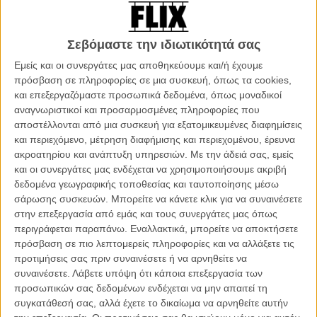
Λους αισθάνεται μια περίεργη σύνδεση με τους δυο νεαρούς άντρες
που τη φλερτάρουν. Απομονωμένη και στοιχειωμένη από περίεργα
οράματα, ανακαλύπτει σιγά σιγά τα μυστικά του παρελθόντος κι ότι
Σεβόμαστε την ιδιωτικότητά σας
εκείνοι είναι έκπτωτοι άγγελοι, που ανταγωνίζονται επί αιώνες για
Εμείς και οι συνεργάτες μας αποθηκεύουμε και/ή έχουμε
την αγάπη της. Η Λους πρέπει να αποφασίσει που βρίσκεται η
πρόσβαση σε πληροφορίες σε μια συσκευή, όπως τα cookies,
καρδιά της όσο ο παράδεισος αντιτάσσεται στην κόλαση σε μια
και επεξεργαζόμαστε προσωπικά δεδομένα, όπως μοναδικοί
επική μάχη για την αληθινή αγάπη.
αναγνωριστικοί και προσαρμοσμένες πληροφορίες που
αποστέλλονται από μια συσκευή για εξατομικευμένες διαφημίσεις
Πολλές είναι εκείνες οι σειρές νεανικών βιβλίων φαντασίας που
και περιεχόμενο, μέτρηση διαφήμισης και περιεχομένου, έρευνα
έχουν μεταφερθεί στον κινηματογράφο. Ομως καμία από αυτές δεν
ακροατηρίου και ανάπτυξη υπηρεσιών.
Με την άδειά σας, εμείς
έχουν καταφέρει να βρουν την, εισπρακτική τουλάχιστον, επιτυχία
και οι συνεργάτες μας ενδέχεται να χρησιμοποιήσουμε ακριβή
της σειράς «Twilight». Εχουν περάσει ήδη πάνω από 4 χρόνια από
δεδομένα γεωγραφικής τοποθεσίας και ταυτοποίησης μέσω
τότε που είδαμε την Μπέλα να ταλανίζεται ανάμεσα στην αγάπη
σάρωσης συσκευών. Μπορείτε να κάνετε κλικ για να συναινέσετε
ενός βρικόλακα κι ενός λυκάνθρωπου στην τελευταία περιπέτεια
στην επεξεργασία από εμάς και τους συνεργάτες μας όπως
της, και με την στέρηση σε πολλούς να χτυπάει κόκκινο, δεν άργησε
περιγράφεται παραπάνω. Εναλλακτικά, μπορείτε να αποκτήσετε
να κάνει την εμφάνιση της άλλη μια νεανική σειρά βιβλίων
πρόσβαση σε πιο λεπτομερείς πληροφορίες και να αλλάξετε τις
φαντασίας, προσπαθώντας να μιμηθεί αρκετά από την επιτυχία των
προτιμήσεις σας πριν συναινέσετε ή να αρνηθείτε να
ταινιών της σειράς της Στέφανι Μέγιερ.
συναινέσετε.
Λάβετε υπόψη ότι κάποια επεξεργασία των
προσωπικών σας δεδομένων ενδέχεται να μην απαιτεί τη
Αλλά αυτή την φορά όλα φαίνονται να είναι καταδικασμένα από την
συγκατάθεσή σας, αλλά έχετε το δικαίωμα να αρνηθείτε αυτήν
αρχή.