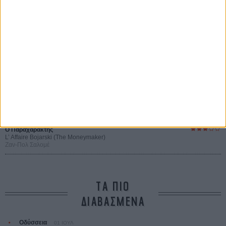
Werckmeister Harmonies
Μπέλα Ταρ
Μια Θέση στον Ηλιο
A Place in the Sun
Τζορτζ Στίβενς
Οδύσσεια
The Odyssey
Κρίστοφερ Νόλαν
Ψηλά Τακούνια
Tacones lejanos
Πέδρο Αλμοδόβαρ
Ο Παραχαράκτης
L’ Affaire Bojarski (The Moneymaker)
Ζαν-Πολ Σαλομέ
ΤΑ ΠΙΟ
ΔΙΑΒΑΣΜΕΝΑ
Οδύσσεια
01 ΙΟΥΛ