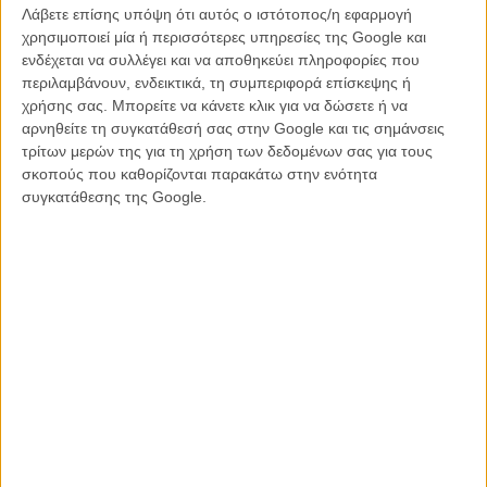
τοποθετούν τον Ζαν Λικ Γκοντάρ στην κορυφή της λίστας των
Λάβετε επίσης υπόψη ότι αυτός ο ιστότοπος/η εφαρμογή
σκηνοθετών που εμπνεύστηκαν από την εξέγερση μιλώντας
χρησιμοποιεί μία ή περισσότερες υπηρεσίες της Google και
ταυτόχρονα για το παρελθόν και το μέλλον της. Ανάμεσα στις
ενδέχεται να συλλέγει και να αποθηκεύει πληροφορίες που
καλύτερες και πιο διάσημες ταινίες για τον Μάη του '68 μπορεί
περιλαμβάνουν, ενδεικτικά, τη συμπεριφορά επίσκεψης ή
κανείς να ξεχωρίσει εύκολα το «Ο Μιλού τον Μάη» του Λουί Μαλ
χρήσης σας. Μπορείτε να κάνετε κλικ για να δώσετε ή να
(1990) για τον αντίκτυπο των εξεγέρσεων σε ένα γαλλικό χωριό, το
αρνηθείτε τη συγκατάθεσή σας στην Google και τις σημάνσεις
τρίωρο ντοκιμαντέρ «A Grin Without a Cat» του Κρις Μαρκέρ (1977)
τρίτων μερών της για τη χρήση των δεδομένων σας για τους
με μια «ηρωική» σύνθεση σπάνιου αρχειακού υλικού, το
σκοπούς που καθορίζονται παρακάτω στην ενότητα
ντοκιμαντέρ «Να Πεθαίνεις στα 30» (1982) του Ρομέν Γκουπίλ, το
συγκατάθεσης της Google.
«La Société du Spectacle» του Γκι Ντεμπόρ (1973), το «Οι
Ονειροπόλοι» (2003) του Μπερνάρντο Μπερτολούτσι και το
«Συνηθισμένοι Εραστές» (2005) του Φιλίπ Γκαρέλ.
Μ.Βρετανία - ώρα μηδέν
Με το Λονδίνο να μη μένει αμέτοχο στις διαδηλώσεις κατά του
πολέμου του Βιετνάμ, τις συγκρούσεις των συμμοριών των mods
και των rockers να μαίνονται σε ολόκληρη τη Μ.Βρετανία και το
χάσμα ανάμεσα στα συνδικάτα των εργατών και στην κυβέρνηση να
οδηγείται στην κορύφωση των αρχών της δεκαετίας του '70, μια
ταινία γυρισμένη το 1968 κατάφερε να κερδίσει τον Χρυσό Φοίνικα
στο φεστιβάλ Καννών, λειτουργώντας ταυτόχρονα σαν σύμβολο και