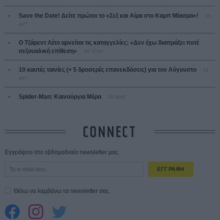
Save the Date! Δείτε πρώτοι το «Σεξ και Αίμα στο Καμπ Μίασμα»!
05
ΑΥΓ
Ο Τζάρεντ Λέτο αρνείται τις καταγγελίες: «Δεν έχω διαπράξει ποτέ
σεξουαλική επίθεση»
30 ΙΟΥΛ
10 καυτές ταινίες (+ 5 δροσερές επανεκδόσεις) για τον Αύγουστο
01
ΑΥΓ
Spider-Man: Καινούργια Μέρα
30 ΜΑΡ
CONNECT
Εγγράψου στο εβδομαδιαίο newsletter μας.
ΕΓΓΡΑΦΗ
Θέλω να λαμβάνω τα newsletter σας.