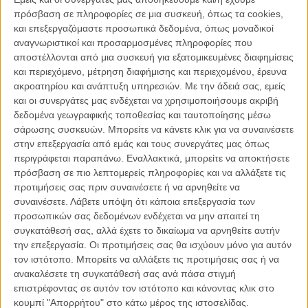
κι αν η απόσταση από το σοσιαλιστικό ρεαλισμό των πρωτοπόρων
πρόσβαση σε πληροφορίες σε μια συσκευή, όπως τα cookies,
κινηματογραφιστών της πρώην Σοβιετικής Ενωσης μέχρι την
και επεξεργαζόμαστε προσωπικά δεδομένα, όπως μοναδικοί
αεικίνητη κάμερα στο χέρι του Γκρίνγκρας μοιάζει αχανής, το
αναγνωριστικοί και προσαρμοσμένες πληροφορίες που
αποτέλεσμα είναι ένα: δηλώνοντας το παρόν στις λαϊκές
αποστέλλονται από μια συσκευή για εξατομικευμένες διαφημίσεις
επαναστάσεις - τη στιγμή που συμβαίνουν, είτε μεταγενέστερα - το
και περιεχόμενο, μέτρηση διαφήμισης και περιεχομένου, έρευνα
σινεμά υπήρξε ακόμη ένας μοχλός πίεσης προς τις κυβερνήσεις, τα
ακροατηρίου και ανάπτυξη υπηρεσιών.
Με την άδειά σας, εμείς
καθεστώτα και τον «παλιό κόσμο». Εκφράζοντας κάθε φορά -
και οι συνεργάτες μας ενδέχεται να χρησιμοποιήσουμε ακριβή
άλλοτε με έμμεσο και άλλοτε με ευθύ τρόπο, άλλοτε ορθά και άλλοτε
δεδομένα γεωγραφικής τοποθεσίας και ταυτοποίησης μέσω
προπαγανδιστικά – όλα όσα δεν μπόρεσαν ποτέ να ειπωθούν από
σάρωσης συσκευών. Μπορείτε να κάνετε κλικ για να συναινέσετε
τις μάζες.
στην επεξεργασία από εμάς και τους συνεργάτες μας όπως
περιγράφεται παραπάνω. Εναλλακτικά, μπορείτε να αποκτήσετε
Κάποτε υπήρξαμε επαναστάτες
πρόσβαση σε πιο λεπτομερείς πληροφορίες και να αλλάξετε τις
προτιμήσεις σας πριν συναινέσετε ή να αρνηθείτε να
Μάης του 68'
συναινέσετε.
Λάβετε υπόψη ότι κάποια επεξεργασία των
προσωπικών σας δεδομένων ενδέχεται να μην απαιτεί τη
Η εξέγερση των γάλλων φοιτητών μπορεί να κράτησε μόνο δύο
συγκατάθεσή σας, αλλά έχετε το δικαίωμα να αρνηθείτε αυτήν
μήνες το καλοκαίρι του 1968, αλλά ήταν αρκετή για να κινητοποιήσει
την επεξεργασία. Οι προτιμήσεις σας θα ισχύουν μόνο για αυτόν
ολόκληρη τη Γαλλία που στη σημαντικότερη στιγμή της σύγχρονης
τον ιστότοπο. Μπορείτε να αλλάξετε τις προτιμήσεις σας ή να
ιστορίας της αποχαιρέτισε για πάντα το «κακό» παρελθόν της. Και
ανακαλέσετε τη συγκατάθεσή σας ανά πάσα στιγμή
τo σινεμά δεν μπορούσε να μείνει ασυγκίνητο. Το «Weekend»
επιστρέφοντας σε αυτόν τον ιστότοπο και κάνοντας κλικ στο
(1967), η «Κινέζα» (1967) και το «Ολα Πάνε Καλά» του 1973
κουμπί "Απορρήτου" στο κάτω μέρος της ιστοσελίδας.