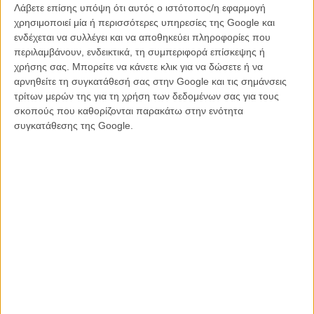
Λάβετε επίσης υπόψη ότι αυτός ο ιστότοπος/η εφαρμογή
H Τίλντα Σουίντον στην καινούρια ταινία του Γουες
χρησιμοποιεί μία ή περισσότερες υπηρεσίες της Google και
Αντερσον
ενδέχεται να συλλέγει και να αποθηκεύει πληροφορίες που
ΝΕΑ
/
12 ΣΕΠ 2011
/
Μανώλης Κρανάκης
περιλαμβάνουν, ενδεικτικά, τη συμπεριφορά επίσκεψης ή
χρήσης σας. Μπορείτε να κάνετε κλικ για να δώσετε ή να
Ο Μπιλ Μάρεϊ είναι cult!
αρνηθείτε τη συγκατάθεσή σας στην Google και τις σημάνσεις
τρίτων μερών της για τη χρήση των δεδομένων σας για τους
ΝΕΑ
/
29 ΟΚΤ 2011
/
Μανώλης Κρανάκης
σκοπούς που καθορίζονται παρακάτω στην ενότητα
συγκατάθεσης της Google.
Η επιτυχία είναι υπερτιμημένη. Δεν σε κάνει
καλύτερο, δεν σε πάει πουθενά η επιτυχία. Είναι
απλώς ένα ωραίο, ανεβαστικό, επιφανειακό
συναίσθημα.»
Βιμ Βέντερς