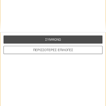
Συνέντευξη
CONNECT
Εγγράψου στο εβδομαδιαίο newsletter μας.
ΣΥΜΦΩΝΩ
ΕΓΓΡΑΦΗ
ΠΕΡΙΣΣΟΤΕΡΕΣ ΕΠΙΛΟΓΕΣ
Θέλω να λαμβάνω τα newsletter σας.