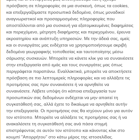
την Υπαρξή του
πρόσβαση σε πληροφορίες σε μια συσκευή, όπως τα cookies,
και επεξεργαζόμαστε προσωπικά δεδομένα, όπως μοναδικοί
αναγνωριστικοί και προσαρμοσμένες πληροφορίες που
αποστέλλονται από μια συσκευή για εξατομικευμένες διαφημίσεις
και περιεχόμενο, μέτρηση διαφήμισης και περιεχομένου, έρευνα
ακροατηρίου και ανάπτυξη υπηρεσιών.
Με την άδειά σας, εμείς
και οι συνεργάτες μας ενδέχεται να χρησιμοποιήσουμε ακριβή
δεδομένα γεωγραφικής τοποθεσίας και ταυτοποίησης μέσω
Η Αδελφή μου
Η Καρδιά του
Το Νησί των
Σκύλου
Σκύλων
σάρωσης συσκευών. Μπορείτε να κάνετε κλικ για να συναινέσετε
στην επεξεργασία από εμάς και τους συνεργάτες μας όπως
περιγράφεται παραπάνω. Εναλλακτικά, μπορείτε να αποκτήσετε
ΑΡΘΡΑ
πρόσβαση σε πιο λεπτομερείς πληροφορίες και να αλλάξετε τις
προτιμήσεις σας πριν συναινέσετε ή να αρνηθείτε να
συναινέσετε.
Λάβετε υπόψη ότι κάποια επεξεργασία των
To σινεμά της «αγανάκτησης»
προσωπικών σας δεδομένων ενδέχεται να μην απαιτεί τη
ΘΕΜΑΤΑ
/
06 ΙΟΥΝ 2011
/
Μανώλης Κρανάκης
συγκατάθεσή σας, αλλά έχετε το δικαίωμα να αρνηθείτε αυτήν
την επεξεργασία. Οι προτιμήσεις σας θα ισχύουν μόνο για αυτόν
Επέτειος δέκα χρόνων για την «Οικογένεια
τον ιστότοπο. Μπορείτε να αλλάξετε τις προτιμήσεις σας ή να
Τένενμπαουμ»
ανακαλέσετε τη συγκατάθεσή σας ανά πάσα στιγμή
επιστρέφοντας σε αυτόν τον ιστότοπο και κάνοντας κλικ στο
ΝΕΑ
/
24 ΑΥΓ 2011
/
Μανώλης Κρανάκης
κουμπί "Απορρήτου" στο κάτω μέρος της ιστοσελίδας.