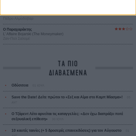
Ψηλά Τακούνια
Tacones lejanos
Πέδρο Αλμοδόβαρ
Ο Παραχαράκτης
L’ Affaire Bojarski (The Moneymaker)
Ζαν-Πολ Σαλομέ
ΤΑ ΠΙΟ
ΔΙΑΒΑΣΜΕΝΑ
Οδύσσεια
01 ΙΟΥΛ
Save the Date! Δείτε πρώτοι το «Σεξ και Αίμα στο Καμπ Μίασμα»!
05
ΑΥΓ
Ο Τζάρεντ Λέτο αρνείται τις καταγγελίες: «Δεν έχω διαπράξει ποτέ
σεξουαλική επίθεση»
30 ΙΟΥΛ
10 καυτές ταινίες (+ 5 δροσερές επανεκδόσεις) για τον Αύγουστο
01
ΑΥΓ