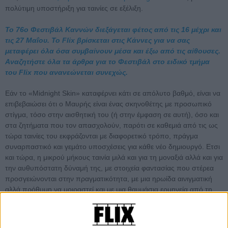
πολύτιμη υποστήριξη για ταινίες σε εξέλιξη.
Το 76ο Φεστιβάλ Καννών διεξάγεται φέτος από τις 16 μέχρι και
τις 27 Μαΐου. Το Flix βρίσκεται στις Κάννες για να σας
μεταφέρει όλα όσα συμβαίνουν μέσα και έξω από τις αίθουσες.
Αναζητήστε όλα τα άρθρα για το Φεστιβάλ στο ειδικό τμήμα
του Flix που ανανεώνεται συνεχώς.
Εάν το «Midnight Skin» καταφέρνει κάτι σε απόλυτο βαθμό, είναι να
επιβεβαιώσει ότι ο Μαυρής είναι ένας σκηνοθέτης με προσωπικό
στίγμα, τόσο στην αισθητική του (ή στην έμφαση σε αυτή), όσο και
στα ζητήματα που τον απασχολούν, παρότι σε καθεμιά από τις ως
τώρα ταινίες του εκφράζονται με διαφορετικό τρόπο, πράγμα
συναρπαστικό και γεμάτο υποσχέσεις για κάθε νέο δημιουργό. Ετσι
και τώρα, η μικρού μήκους ταινία μιλά και για τη μοναξιά αλλά και για
την αυθυπόστατη δύναμή της, με στοιχεία φαντασίας που στέρεα
προσγειώνονται στην πραγματικότητα, με μια ηρωίδα αινιγματική
αλλά πρόθυμη να μοιραστεί και με μια θαυμάσια ερμηνεία από τη
Ρομάννα Λόμπατς. Λίγο πιο μακριά από τη βαβούρα της Κρουαζέτ,
ο Μανώλης Μαυρής μίλησε γι' αυτά και άλλα πολλά στο Flix.