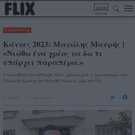
Αίθουσες
ΣΥΝΕΝΤΕΥΞΗ
Κάννες 2023: Μανώλης Μαυρής |
«Νιώθω ένα χρέος να δω τι
υπάρχει παραπέρα.»
Ο σκηνοθέτης του «Midnight Skin», αμέσως μετά το χειροκρότημα στην
Εβδομάδα Κριτικής του Φεστιβάλ Καννών, μιλά στο Flix.
22 Μάι 2023
Λήδα Γαλανού