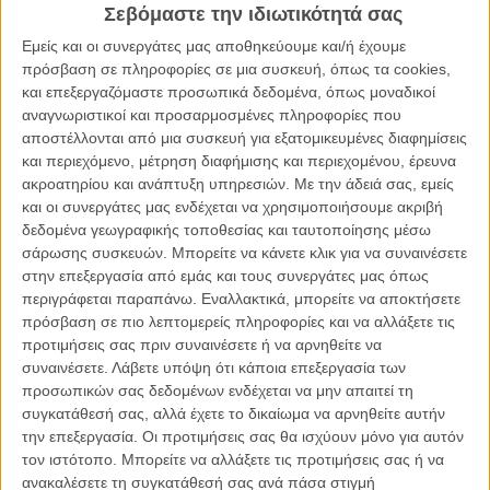
Διαβάστε ακόμη
:
Κάννες 2023 | Βραβείο για το σχέδιο
Σεβόμαστε την ιδιωτικότητά σας
μεγάλου μήκους του Μανώλη Μαυρή με τίτλο «Liar Man»
Εμείς και οι συνεργάτες μας αποθηκεύουμε και/ή έχουμε
πρόσβαση σε πληροφορίες σε μια συσκευή, όπως τα cookies,
και επεξεργαζόμαστε προσωπικά δεδομένα, όπως μοναδικοί
Μια ταινία, πολλές ερμηνείες
αναγνωριστικοί και προσαρμοσμένες πληροφορίες που
αποστέλλονται από μια συσκευή για εξατομικευμένες διαφημίσεις
Εκείνο που εμένα με ικανοποιεί σε μια ταινία είναι να μη νιώσω, σε
και περιεχόμενο, μέτρηση διαφήμισης και περιεχομένου, έρευνα
καμία περίπτωση, ότι είναι διδακτική ή προσπαθεί να εκμαιεύσει
ακροατηρίου και ανάπτυξη υπηρεσιών.
Με την άδειά σας, εμείς
κάποια συγκεκριμένα συναισθήματα ή να με καθοδηγήσει σ’ ένα
και οι συνεργάτες μας ενδέχεται να χρησιμοποιήσουμε ακριβή
τέτοιο βαθμό που να μην μπορώ να σκεφτώ. Οπότε, επειδή κάθε
δεδομένα γεωγραφικής τοποθεσίας και ταυτοποίησης μέσω
σκηνοθέτης κάνει τις ταινίες τις οποίες θέλει να βλέπει, γι’ αυτό πήρα
σάρωσης συσκευών. Μπορείτε να κάνετε κλικ για να συναινέσετε
εγώ αυτή την κατεύθυνση. Εχω την άποψή μου, αλλά αυτή δεν
στην επεξεργασία από εμάς και τους συνεργάτες μας όπως
πρέπει να ορίσει την αντίδραση του θεατή.
περιγράφεται παραπάνω. Εναλλακτικά, μπορείτε να αποκτήσετε
πρόσβαση σε πιο λεπτομερείς πληροφορίες και να αλλάξετε τις
Κεντρικός χαρακτήρας είναι η Φανή, μια νοσηλεύτρια που δουλεύει
προτιμήσεις σας πριν συναινέσετε ή να αρνηθείτε να
σ’ ένα μεγάλο, δημόσιο νοσοκομείο. Είναι ένας πολύ μοναχικός
συναινέσετε.
Λάβετε υπόψη ότι κάποια επεξεργασία των
άνθρωπος, σχετικά κιόλας με το επάγγελμα της νοσηλεύτριας, το
προσωπικών σας δεδομένων ενδέχεται να μην απαιτεί τη
οποίο είναι τελείως άτακτο και δεν έχει συγκεκριμένα ωράρια, άρα
συγκατάθεσή σας, αλλά έχετε το δικαίωμα να αρνηθείτε αυτήν
δεν επιτρέπει μεγάλη κοινωνική ζωή. Από την άλλη είναι κι ένα
την επεξεργασία. Οι προτιμήσεις σας θα ισχύουν μόνο για αυτόν
επάγγελμα το οποίο βασίζεται στο να προσφέρει. Η ταινία έχει δύο
τον ιστότοπο. Μπορείτε να αλλάξετε τις προτιμήσεις σας ή να
timelines. Ενώ στο πρώτο βλέπουμε έναν μοναχικό άνθρωπο ο
ανακαλέσετε τη συγκατάθεσή σας ανά πάσα στιγμή