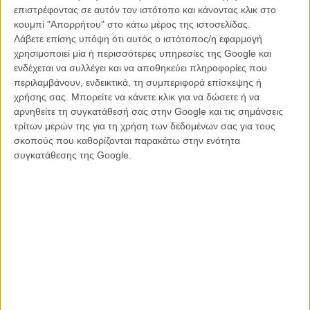
οποίος παρατηρεί και νιώθει ότι είναι αποξενωμένος από τον
επιστρέφοντας σε αυτόν τον ιστότοπο και κάνοντας κλικ στο
κοινωνικό περίγυρο και προσπαθεί να οριοθετηθεί σε σχέση με τους
κουμπί "Απορρήτου" στο κάτω μέρος της ιστοσελίδας.
άλλους, ξεκινά ένας εφιάλτης, βλέπει ότι μεταμορφώνεται σε δέντρο,
Λάβετε επίσης υπόψη ότι αυτός ο ιστότοπος/η εφαρμογή
ο οποίος σταδιακά περνάει από το ασυνείδητο κομμάτι, στο
χρησιμοποιεί μία ή περισσότερες υπηρεσίες της Google και
συνειδητό, στην πραγματικότητά της, κάτι το οποίο η Φανή δεν
ενδέχεται να συλλέγει και να αποθηκεύει πληροφορίες που
δέχεται και προσπαθεί ν’ αντιδράσει.
περιλαμβάνουν, ενδεικτικά, τη συμπεριφορά επίσκεψης ή
χρήσης σας. Μπορείτε να κάνετε κλικ για να δώσετε ή να
Η ταινία έχει πολλά δίπολα. Για μένα από τα σημαντικά είναι η
αρνηθείτε τη συγκατάθεσή σας στην Google και τις σημάνσεις
μοναξιά απέναντι στο υπόλοιπο κοινωνικό σύνολο. Μετά όμως έχει
τρίτων μερών της για τη χρήση των δεδομένων σας για τους
το ανθρώπινο σώμα και τις λειτουργίες του, σε αντίστιξη με τον
σκοπούς που καθορίζονται παρακάτω στην ενότητα
κορμό ενός δέντρου, το ανθρώπινο δέρμα με τον φλοιό, το
συγκατάθεσης της Google.
εσωτερικό του σώματος με μια κουφάλα, το θρόισμα των φύλλων
που εισαγάγεται πολύ νωρίς στην ταινία, στρατηγικά, για να
προετοιμάσει το επόμενο βήμα.