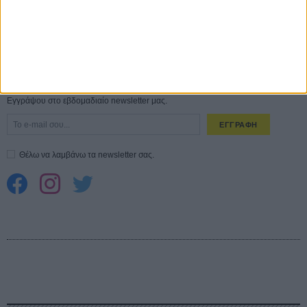
Spider-Man: Καινούργια Μέρα
30 ΜΑΡ
CONNECT
Εγγράψου στο εβδομαδιαίο newsletter μας.
ΕΓΓΡΑΦΗ
Θέλω να λαμβάνω τα newsletter σας.