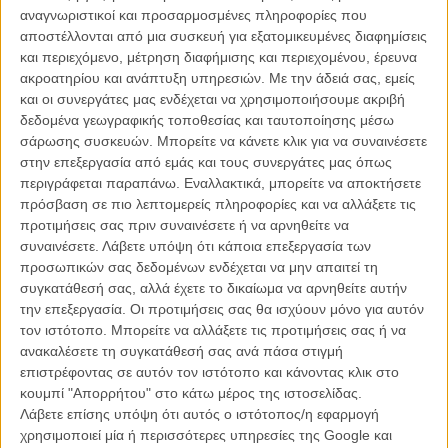
αναγνωριστικοί και προσαρμοσμένες πληροφορίες που
Λίστες, καλύτερα, χειρότερα, βραβεία και ανασκόπηση της
αποστέλλονται από μια συσκευή για εξατομικευμένες διαφημίσεις
χρονιάς, στην ειδική ενότητα FLIXmas 2023 που ανανεώνεται
και περιεχόμενο, μέτρηση διαφήμισης και περιεχομένου, έρευνα
καθημερινά
ακροατηρίου και ανάπτυξη υπηρεσιών.
Με την άδειά σας, εμείς
και οι συνεργάτες μας ενδέχεται να χρησιμοποιήσουμε ακριβή
Φυσικά η τραγωδία επηρέασε κάθε πτυχή της ζωής μας, αλλά και το
δεδομένα γεωγραφικής τοποθεσίας και ταυτοποίησης μέσω
σινεμά: το δυστύχημα έγινε δύο μέρες πριν την έναρξη του
25ου
σάρωσης συσκευών. Μπορείτε να κάνετε κλικ για να συναινέσετε
Διεθνούς Φεστιβάλ Ντοκιμαντέρ Θεσσαλονίκης
, σε μια πόλη με
στην επεξεργασία από εμάς και τους συνεργάτες μας όπως
πολυάριθμες απώλειες και βαρύ πένθος. Το Φεστιβάλ αυτό
περιγράφεται παραπάνω. Εναλλακτικά, μπορείτε να αποκτήσετε
σημαδεύτηκε από τα Τέμπη, αλλά και, όπως μάλλον πάντα,
πρόσβαση σε πιο λεπτομερείς πληροφορίες και να αλλάξετε τις
προσέφερε λίγο απάγκειο στη μεγάλη οθόνη.
προτιμήσεις σας πριν συναινέσετε ή να αρνηθείτε να
συναινέσετε.
Λάβετε υπόψη ότι κάποια επεξεργασία των
προσωπικών σας δεδομένων ενδέχεται να μην απαιτεί τη
συγκατάθεσή σας, αλλά έχετε το δικαίωμα να αρνηθείτε αυτήν
την επεξεργασία. Οι προτιμήσεις σας θα ισχύουν μόνο για αυτόν
τον ιστότοπο. Μπορείτε να αλλάξετε τις προτιμήσεις σας ή να
ανακαλέσετε τη συγκατάθεσή σας ανά πάσα στιγμή
επιστρέφοντας σε αυτόν τον ιστότοπο και κάνοντας κλικ στο
κουμπί "Απορρήτου" στο κάτω μέρος της ιστοσελίδας.
Λάβετε επίσης υπόψη ότι αυτός ο ιστότοπος/η εφαρμογή
χρησιμοποιεί μία ή περισσότερες υπηρεσίες της Google και