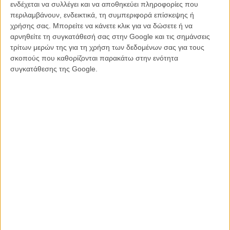
ενδέχεται να συλλέγει και να αποθηκεύει πληροφορίες που
περιλαμβάνουν, ενδεικτικά, τη συμπεριφορά επίσκεψης ή
χρήσης σας. Μπορείτε να κάνετε κλικ για να δώσετε ή να
αρνηθείτε τη συγκατάθεσή σας στην Google και τις σημάνσεις
τρίτων μερών της για τη χρήση των δεδομένων σας για τους
View this post on Instagram
σκοπούς που καθορίζονται παρακάτω στην ενότητα
συγκατάθεσης της Google.
A post shared by Thessaloniki IFF (@filmfestivalgr)
Flix Top Ten 2023: Ψηφίστε την καλύτερη ταινία της χρονιάς