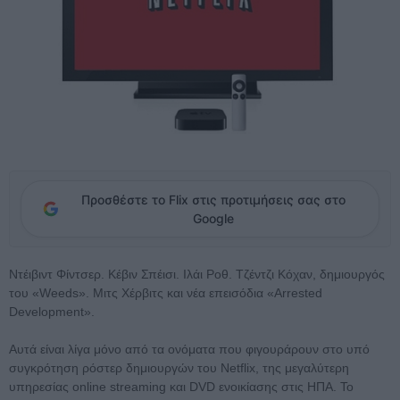
Προσθέστε το Flix στις προτιμήσεις σας στο
Google
Ντέιβιντ Φίντσερ. Κέβιν Σπέισι. Ιλάι Ροθ. Τζέντζι Κόχαν, δημιουργός
του «Weeds». Μιτς Χέρβιτς και νέα επεισόδια «Arrested
Development».
Αυτά είναι λίγα μόνο από τα ονόματα που φιγουράρουν στο υπό
συγκρότηση ρόστερ δημιουργών του Netflix, της μεγαλύτερη
υπηρεσίας online streaming και DVD ενοικίασης στις ΗΠΑ. Το