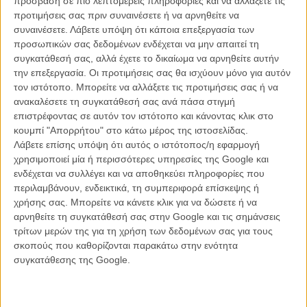
πρόσβαση σε πιο λεπτομερείς πληροφορίες και να αλλάξετε τις
προτιμήσεις σας πριν συναινέσετε ή να αρνηθείτε να
συναινέσετε.
Λάβετε υπόψη ότι κάποια επεξεργασία των
προσωπικών σας δεδομένων ενδέχεται να μην απαιτεί τη
συγκατάθεσή σας, αλλά έχετε το δικαίωμα να αρνηθείτε αυτήν
την επεξεργασία. Οι προτιμήσεις σας θα ισχύουν μόνο για αυτόν
Οι σειρές που έχει ήδη παραγγείλει είναι:
τον ιστότοπο. Μπορείτε να αλλάξετε τις προτιμήσεις σας ή να
ανακαλέσετε τη συγκατάθεσή σας ανά πάσα στιγμή
«Lilyhammer»
, που αποτέλεσε και την πρώτη του παραγωγή.
επιστρέφοντας σε αυτόν τον ιστότοπο και κάνοντας κλικ στο
Εκανε μάλιστα πρεμιέρα φέτος το χειμώνα, και με τα 8 επεισόδια της
κουμπί "Απορρήτου" στο κάτω μέρος της ιστοσελίδας.
πρώτης σεζόν να γίνονται διαθέσιμα ταυτόχρονα για streaming. Ο
Λάβετε επίσης υπόψη ότι αυτός ο ιστότοπος/η εφαρμογή
Στίβεν βαν Ζαντ (των «Σοπράνος») γράφει και πρωταγωνιστεί σε
χρησιμοποιεί μία ή περισσότερες υπηρεσίες της Google και
μια δραμεντί για έναν μαφιόζο που μεταφέρεται στη Νορβηγία στο
ενδέχεται να συλλέγει και να αποθηκεύει πληροφορίες που
πλαίσιο προστασίας μαρτύρων.
περιλαμβάνουν, ενδεικτικά, τη συμπεριφορά επίσκεψης ή
χρήσης σας. Μπορείτε να κάνετε κλικ για να δώσετε ή να
«House of Cards»
, σε παραγωγή Ντέιβιντ Φίντσερ και Κέβιν Σπέσι,
αρνηθείτε τη συγκατάθεσή σας στην Google και τις σημάνσεις
με τον πρώτο να σκηνοθετεί τον πιλότο και τον δεύτερο να
τρίτων μερών της για τη χρήση των δεδομένων σας για τους
πρωταγωνιστεί. Ριμέικ του ομώνυμου βρετανιικού πολιτικού
σκοπούς που καθορίζονται παρακάτω στην ενότητα
δράματος με την τελική τιμή του να κυμαίνεται στα $100+
συγκατάθεσης της Google.
εκατομμύρια (παραδοσιακά απαιτητικός και τελειομανής ο Φίντσερ),
και ακριβώς το είδος της σειράς με μεγάλο πρεστίζ που μπορεί να
βάλει το όποιο Netflix στο χάρτη.