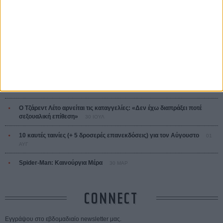
ΤΑ ΠΙΟ
ΔΙΑΒΑΣΜΕΝΑ
Οδύσσεια
01 ΙΟΥΛ
Save the Date! Δείτε πρώτοι το «Σεξ και Αίμα στο Καμπ Μίασμα»!
05
ΑΥΓ
Ο Τζάρεντ Λέτο αρνείται τις καταγγελίες: «Δεν έχω διαπράξει ποτέ
σεξουαλική επίθεση»
30 ΙΟΥΛ
10 καυτές ταινίες (+ 5 δροσερές επανεκδόσεις) για τον Αύγουστο
01
ΑΥΓ
Spider-Man: Καινούργια Μέρα
30 ΜΑΡ
CONNECT
Εγγράψου στο εβδομαδιαίο newsletter μας.