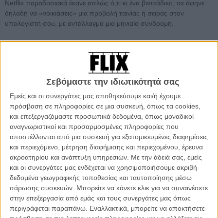
Netflix παραδοσιακά έκανε απλώς ό,τι κι ένα βιντεάδικο, σε άφηνε
δηλαδή να «νοικιάσεις» μια προβολή ταινίας ή σειράς στον
υπολογιστή σου, με αντάλλαγμα μια μηνιαία συνδρομή.
Ομως εσχάτως αυτό έχει αλλάξει, με την υπηρεσία να μπαίνει
δυναμικά στο παιχνίδι της διανομής σειρών σε πρώτη προβολή.
Εκεί δηλαδή που ένα στούντιο θα ξεκίναγε την ανάπτυξη κάποιας
σειράς πουλώντας την στο ΗΒΟ ή στο AMC ή σε κάποιο αντίστοιχο
Σεβόμαστε την ιδιωτικότητά σας
κανάλι, τώρα ο νέος παράγοντας είναι το Netflix, που ποντάρει σε
τέτοιους original περιεχομένου κράχτες για να αυξήσεις τις
Εμείς και οι συνεργάτες μας αποθηκεύουμε και/ή έχουμε
συνδρομές του.
πρόσβαση σε πληροφορίες σε μια συσκευή, όπως τα cookies,
και επεξεργαζόμαστε προσωπικά δεδομένα, όπως μοναδικοί
αναγνωριστικοί και προσαρμοσμένες πληροφορίες που
αποστέλλονται από μια συσκευή για εξατομικευμένες διαφημίσεις
και περιεχόμενο, μέτρηση διαφήμισης και περιεχομένου, έρευνα
ακροατηρίου και ανάπτυξη υπηρεσιών.
Με την άδειά σας, εμείς
και οι συνεργάτες μας ενδέχεται να χρησιμοποιήσουμε ακριβή
δεδομένα γεωγραφικής τοποθεσίας και ταυτοποίησης μέσω
σάρωσης συσκευών. Μπορείτε να κάνετε κλικ για να συναινέσετε
στην επεξεργασία από εμάς και τους συνεργάτες μας όπως
περιγράφεται παραπάνω. Εναλλακτικά, μπορείτε να αποκτήσετε