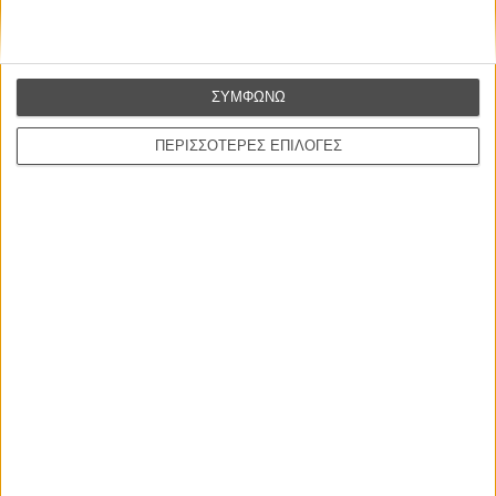
Το «House of Cards» αναμένεται να γίνει διαθέσιμο στα τέλη του
2012, με τα «Arrested Development» και «Hemlock Grove» να
ακολουθούν στις αρχές του 2013.
ΣΥΜΦΩΝΩ
Tags:
Netflix,
House of Cards,
Ντέιβιντ Φίντσερ,
Κέβιν Σπέισι,
Ιλαϊ
ΠΕΡΙΣΣΟΤΕΡΕΣ ΕΠΙΛΟΓΕΣ
Ροθ,
arrested development,
μιτς χέρβιτς
ΜΗ ΧΑΣΕΤΕ