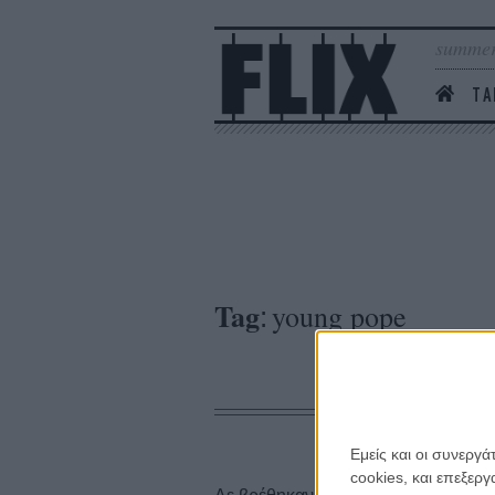
summer
ΤΑ
Tag
young pope
:
Εμείς και οι συνεργ
cookies, και επεξε