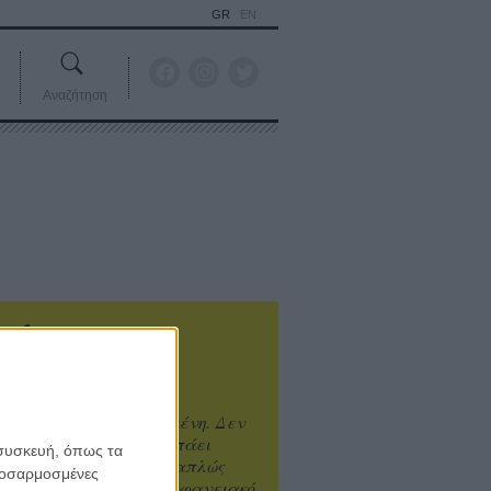
GR
EN
Αναζήτηση
ιτυχία είναι υπερτιμημένη. Δεν
άνει καλύτερο, δεν σε πάει
 συσκευή, όπως τα
ενά η επιτυχία. Είναι απλώς
προσαρμοσμένες
ωραίο, ανεβαστικό, επιφανειακό