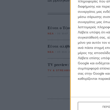
Δε βρέθηκαν σχετικές κριτικές ταινι
πληροφορίες που απο
διαφήμισης και περι
συνεργάτες μας ενδέ
μέσω σάρωσης συσκευ
συνεργάτες μας όπω
Είναι ο Τζουντ Λο ο… Πάπας του
λεπτομερείς πληροφορ
Λάβετε υπόψη ότι κά
ΝΕΑ
/
09 ΜΑΡ 2015
/
Λήδα Γαλανού
συγκατάθεσή σας, αλ
μόνο για αυτόν τον 
Είναι αλήθεια: Ο Πάπας Φραγκί
ανά πάσα στιγμή επι
ΝΕΑ
/
05 ΜΑΙ 2017
/
Λήδα Γαλανού
μέρος της ιστοσελίδα
Λάβετε επίσης υπόψη
Google και ενδέχετα
TV preview: Τι καινούριο θα δούμ
συμπεριφορά επίσκεψ
TV & STREAMING
/
21 ΟΚΤ 2016
/
Θοδωρής
σας στην Google και
καθορίζονται παρακ
ΠΕΡΙ