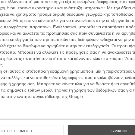
ών.
στέλλονται από μια συσκευή για εξατομικευμένες διαφημίσεις και περ
συνα
εχομένου, έρευνα ακροατηρίου και ανάπτυξη υπηρεσιών.
Με την άδειά σα
χεται να χρησιμοποιήσουμε ακριβή δεδομένα γεωγραφικής τοποθεσίας 
ΑΡΘΡΑ
ών. Μπορείτε να κάνετε κλικ για να συναινέσετε στην επεξεργασία απ
Βιμ Β
ς περιγράφεται παραπάνω. Εναλλακτικά, μπορείτε να αποκτήσετε πρό
Συνέντ
 Πάολο Σορεντίνο;
ίες και να αλλάξετε τις προτιμήσεις σας πριν συναινέσετε ή να αρνηθεί
ποια επεξεργασία των προσωπικών σας δεδομένων ενδέχεται να μην απ
λά έχετε το δικαίωμα να αρνηθείτε αυτήν την επεξεργασία. Οι προτιμήσ
ιστότοπο. Μπορείτε να αλλάξετε τις προτιμήσεις σας ή να ανακαλέσετε
σκος ντεμπουτάρει στο σινεμά
στρέφοντας σε αυτόν τον ιστότοπο και κάνοντας κλικ στο κουμπί "Απ
ς.
 ότι αυτός ο ιστότοπος/η εφαρμογή χρησιμοποιεί μία ή περισσότερες 
Εγγράψου 
ι να συλλέγει και να αποθηκεύει πληροφορίες που περιλαμβάνουν, ενδεικ
ε το υπόλοιπο 2016
ης ή χρήσης σας. Μπορείτε να κάνετε κλικ για να δώσετε ή να αρνηθε
 Δημητρόπουλος
 τις σημάνσεις τρίτων μερών της για τη χρήση των δεδομένων σας για
άτω στην ενότητα συγκατάθεσης της Google.
Θέλω ν
ΣΣΟΤΕΡΕΣ ΕΠΙΛΟΓΕΣ
ΣΥΜΦΩΝΩ