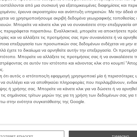
ών.
συνα
στέλλονται από μια συσκευή για εξατομικευμένες διαφημίσεις και περ
εχομένου, έρευνα ακροατηρίου και ανάπτυξη υπηρεσιών.
Με την άδειά σα
ΑΡΘΡΑ
χεται να χρησιμοποιήσουμε ακριβή δεδομένα γεωγραφικής τοποθεσίας 
ών. Μπορείτε να κάνετε κλικ για να συναινέσετε στην επεξεργασία απ
Βιμ Β
Συνέντ
ς περιγράφεται παραπάνω. Εναλλακτικά, μπορείτε να αποκτήσετε πρό
s
ίες και να αλλάξετε τις προτιμήσεις σας πριν συναινέσετε ή να αρνηθεί
ς
ποια επεξεργασία των προσωπικών σας δεδομένων ενδέχεται να μην απ
λά έχετε το δικαίωμα να αρνηθείτε αυτήν την επεξεργασία. Οι προτιμήσ
ς για τις ταινίες του Χαγιάο Μιγιαζάκι
ιστότοπο. Μπορείτε να αλλάξετε τις προτιμήσεις σας ή να ανακαλέσετε
στρέφοντας σε αυτόν τον ιστότοπο και κάνοντας κλικ στο κουμπί "Απ
ς.
Εγγράψου 
 ότι αυτός ο ιστότοπος/η εφαρμογή χρησιμοποιεί μία ή περισσότερες 
ι να συλλέγει και να αποθηκεύει πληροφορίες που περιλαμβάνουν, ενδεικ
ς
ης ή χρήσης σας. Μπορείτε να κάνετε κλικ για να δώσετε ή να αρνηθε
 τις σημάνσεις τρίτων μερών της για τη χρήση των δεδομένων σας για
Θέλω ν
άτω στην ενότητα συγκατάθεσης της Google.
αθάνατους κινηματογραφικούς χαρακτήρες
ΣΣΟΤΕΡΕΣ ΕΠΙΛΟΓΕΣ
ΣΥΜΦΩΝΩ