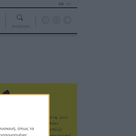
GR
EN
Αναζήτηση
ιτυχία είναι υπερτιμημένη. Δεν
άνει καλύτερο, δεν σε πάει
ενά η επιτυχία. Είναι απλώς
 συσκευή, όπως τα
ωραίο, ανεβαστικό, επιφανειακό
προσαρμοσμένες