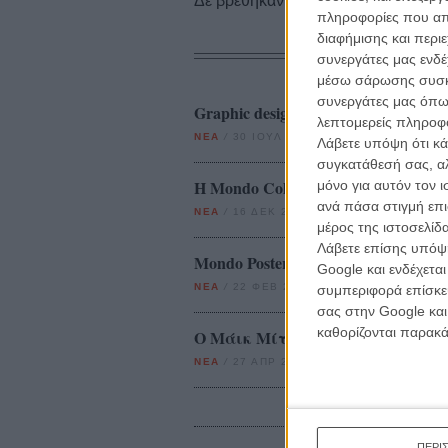
Δε βρέθηκαν σχετικές κριτικές ταινι
πληροφορίες που απο
διαφήμισης και περι
συνεργάτες μας ενδέ
μέσω σάρωσης συσκευ
συνεργάτες μας όπω
Graphic designers, cowboys and alien
λεπτομερείς πληροφορ
ΝΕΑ
/
30 ΙΟΥΛ 2011
/
Γιώργος Κρασσακόπουλο
Λάβετε υπόψη ότι κά
συγκατάθεσή σας, αλ
Η Mondo Collection ξεκινά αφίσε
μόνο για αυτόν τον 
ανά πάσα στιγμή επι
ΝΕΑ
/
16 ΔΕΚ 2011
/
Λήδα Γαλανού
μέρος της ιστοσελίδα
Λάβετε επίσης υπόψη
Mondo Posters: Oscar Edition
Google και ενδέχετα
ΝΕΑ
/
22 ΦΕΒ 2013
/
Γιώργος Κρασσακόπουλο
συμπεριφορά επίσκεψ
σας στην Google και
καθορίζονται παρακ
Ο Μάικ Μίτσελ δίνει χρώμα σε 
ΝΕΑ
/
27 ΑΠΡ 2013
/
Γιώργος Κρασσακόπουλος
ΠΕΡΙ