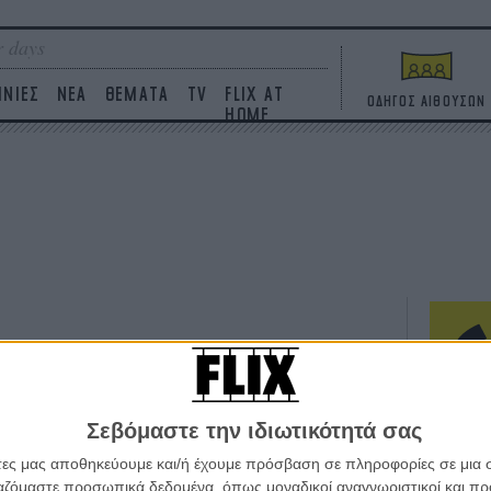
 days
ΙΝΙΕΣ
ΝΕΑ
ΘΕΜΑΤΑ
TV
FLIX AT
ΟΔΗΓΟΣ ΑΙΘΟΥΣΩΝ
HOME
ΤΑΙΝΙΕΣ
Η επ
Σεβόμαστε την ιδιωτικότητά σας
σε κ
πουθ
άτες μας αποθηκεύουμε και/ή έχουμε πρόσβαση σε πληροφορίες σε μια
ένα 
ργαζόμαστε προσωπικά δεδομένα, όπως μοναδικοί αναγνωριστικοί και 