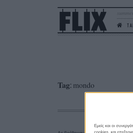
summer
ΤΑ
Tag
mondo
:
Εμείς και οι συνεργ
cookies, και επεξε