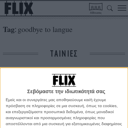
Αίθουσες
Tag
goodbye to langue
:
ΤΑΙΝΙΕΣ
Δε βρέθηκαν σχετικές κριτικές ταινιών.
ΑΡΘΡΑ
Σεβόμαστε την ιδιωτικότητά σας
Εμείς και οι συνεργάτες μας αποθηκεύουμε και/ή έχουμε
πρόσβαση σε πληροφορίες σε μια συσκευή, όπως τα cookies,
«Adieu au Langage»: ο Ζαν Λικ Γκοντάρ επιστρέφει
και επεξεργαζόμαστε προσωπικά δεδομένα, όπως μοναδικοί
ΝΕΑ
/
04 ΙΟΥΛ 2013
/
Γιώργος Κρασσακόπουλος
αναγνωριστικοί και προσαρμοσμένες πληροφορίες που
αποστέλλονται από μια συσκευή για εξατομικευμένες διαφημίσεις