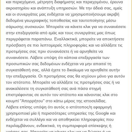
και περιεχόμενο, μέτρηση διαφήμισης και περιεχομένου, έρευνα
ακροατηρίου και ανάπτυξη υπηρεσιών.
Με την άδειά σας, εμείς
και οι συνεργάτες μας ενδέχεται να χρησιμοποιήσουμε ακριβή
δεδομένα γεωγραφικής τοποθεσίας και ταυτοποίησης μέσω
σάρωσης συσκευών. Μπορείτε να κάνετε κλικ για να συναινέσετε
στην επεξεργασία από εμάς και τους συνεργάτες μας όπως
Η επιτυχία είναι υπερτιμημένη. Δεν σε κάνει
περιγράφεται παραπάνω. Εναλλακτικά, μπορείτε να αποκτήσετε
καλύτερο, δεν σε πάει πουθενά η επιτυχία. Είναι
πρόσβαση σε πιο λεπτομερείς πληροφορίες και να αλλάξετε τις
απλώς ένα ωραίο, ανεβαστικό, επιφανειακό
προτιμήσεις σας πριν συναινέσετε ή να αρνηθείτε να
συναίσθημα.»
συναινέσετε.
Λάβετε υπόψη ότι κάποια επεξεργασία των
προσωπικών σας δεδομένων ενδέχεται να μην απαιτεί τη
συγκατάθεσή σας, αλλά έχετε το δικαίωμα να αρνηθείτε αυτήν
Βιμ Βέντερς
την επεξεργασία. Οι προτιμήσεις σας θα ισχύουν μόνο για αυτόν
Συνέντευξη
τον ιστότοπο. Μπορείτε να αλλάξετε τις προτιμήσεις σας ή να
ανακαλέσετε τη συγκατάθεσή σας ανά πάσα στιγμή
επιστρέφοντας σε αυτόν τον ιστότοπο και κάνοντας κλικ στο
κουμπί "Απορρήτου" στο κάτω μέρος της ιστοσελίδας.
CONNECT
Λάβετε επίσης υπόψη ότι αυτός ο ιστότοπος/η εφαρμογή
χρησιμοποιεί μία ή περισσότερες υπηρεσίες της Google και
ενδέχεται να συλλέγει και να αποθηκεύει πληροφορίες που
Εγγράψου στο εβδομαδιαίο newsletter μας.
περιλαμβάνουν, ενδεικτικά, τη συμπεριφορά επίσκεψης ή
ΕΓΓΡΑΦΗ
χρήσης σας. Μπορείτε να κάνετε κλικ για να δώσετε ή να