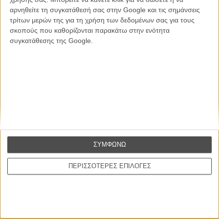
αρνηθείτε τη συγκατάθεσή σας στην Google και τις σημάνσεις
Θέλω να λαμβάνω τα newsletter σας.
τρίτων μερών της για τη χρήση των δεδομένων σας για τους
σκοπούς που καθορίζονται παρακάτω στην ενότητα
συγκατάθεσης της Google.
ΣΥΜΦΩΝΩ
ΠΕΡΙΣΣΟΤΕΡΕΣ ΕΠΙΛΟΓΕΣ
Ταινίες
Σχετικά με το FLIX