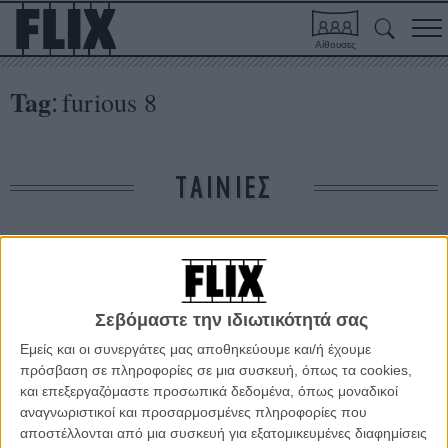
Αίθουσες
Tag
furious 8
:
ΤΑΙΝΙΕΣ
Δε βρέθηκαν σχετικές κριτικές ταινιών.
ΑΡΘΡΑ
Σεβόμαστε την ιδιωτικότητά σας
Εμείς και οι συνεργάτες μας αποθηκεύουμε και/ή έχουμε
πρόσβαση σε πληροφορίες σε μια συσκευή, όπως τα cookies,
To «Furious 8» υπάρχει κι ετοιμάζεται για Νέα Υόρκη
και επεξεργαζόμαστε προσωπικά δεδομένα, όπως μοναδικοί
ΝΕΑ
/
28 ΜΑΙ 2015
/
Λήδα Γαλανού
αναγνωριστικοί και προσαρμοσμένες πληροφορίες που
αποστέλλονται από μια συσκευή για εξατομικευμένες διαφημίσεις