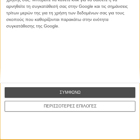
αρνηθείτε τη συγκατάθεσή σας στην Google και τις σημάνσεις
Θέλω να λαμβάνω τα newsletter σας.
τρίτων μερών της για τη χρήση των δεδομένων σας για τους
σκοπούς που καθορίζονται παρακάτω στην ενότητα
συγκατάθεσης της Google.
ΣΥΜΦΩΝΩ
ΠΕΡΙΣΣΟΤΕΡΕΣ ΕΠΙΛΟΓΕΣ
Ταινίες
Σχετικά με το FLIX