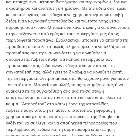
και περιεχόμενο, μέτρηση διαφήμισης και περιεχομένου, έρευνα
ακροατηρίου και ανάπτυξη υπηρεσιών.
Με την άδειά σας, εμείς
και οι συνεργάτες μας ενδέχεται να χρησιμοποιήσουμε ακριβή
δεδομένα γεωγραφικής τοποθεσίας και ταυτοποίησης μέσω
σάρωσης συσκευών. Μπορείτε να κάνετε κλικ για να συναινέσετε
στην επεξεργασία από εμάς και τους συνεργάτες μας όπως
Η επιτυχία είναι υπερτιμημένη. Δεν σε κάνει
περιγράφεται παραπάνω. Εναλλακτικά, μπορείτε να αποκτήσετε
καλύτερο, δεν σε πάει πουθενά η επιτυχία. Είναι
πρόσβαση σε πιο λεπτομερείς πληροφορίες και να αλλάξετε τις
απλώς ένα ωραίο, ανεβαστικό, επιφανειακό
προτιμήσεις σας πριν συναινέσετε ή να αρνηθείτε να
συναίσθημα.»
συναινέσετε.
Λάβετε υπόψη ότι κάποια επεξεργασία των
προσωπικών σας δεδομένων ενδέχεται να μην απαιτεί τη
συγκατάθεσή σας, αλλά έχετε το δικαίωμα να αρνηθείτε αυτήν
Βιμ Βέντερς
την επεξεργασία. Οι προτιμήσεις σας θα ισχύουν μόνο για αυτόν
Συνέντευξη
τον ιστότοπο. Μπορείτε να αλλάξετε τις προτιμήσεις σας ή να
ανακαλέσετε τη συγκατάθεσή σας ανά πάσα στιγμή
επιστρέφοντας σε αυτόν τον ιστότοπο και κάνοντας κλικ στο
κουμπί "Απορρήτου" στο κάτω μέρος της ιστοσελίδας.
CONNECT
Λάβετε επίσης υπόψη ότι αυτός ο ιστότοπος/η εφαρμογή
χρησιμοποιεί μία ή περισσότερες υπηρεσίες της Google και
ενδέχεται να συλλέγει και να αποθηκεύει πληροφορίες που
Εγγράψου στο εβδομαδιαίο newsletter μας.
περιλαμβάνουν, ενδεικτικά, τη συμπεριφορά επίσκεψης ή
ΕΓΓΡΑΦΗ
χρήσης σας. Μπορείτε να κάνετε κλικ για να δώσετε ή να