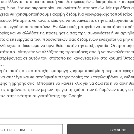
ών.
στέλλονται από μια συσκευή για εξατομικευμένες διαφημίσεις και περ
συνα
εχομένου, έρευνα ακροατηρίου και ανάπτυξη υπηρεσιών.
Με την άδειά σα
χεται να χρησιμοποιήσουμε ακριβή δεδομένα γεωγραφικής τοποθεσίας 
ΑΡΘΡΑ
ών. Μπορείτε να κάνετε κλικ για να συναινέσετε στην επεξεργασία απ
Βιμ Β
ς περιγράφεται παραπάνω. Εναλλακτικά, μπορείτε να αποκτήσετε πρό
Συνέντ
ειδοποιούν όσους πάρουν το κινητό τους στο
ίες και να αλλάξετε τις προτιμήσεις σας πριν συναινέσετε ή να αρνηθεί
ποια επεξεργασία των προσωπικών σας δεδομένων ενδέχεται να μην απ
λά έχετε το δικαίωμα να αρνηθείτε αυτήν την επεξεργασία. Οι προτιμήσ
ιστότοπο. Μπορείτε να αλλάξετε τις προτιμήσεις σας ή να ανακαλέσετε
στρέφοντας σε αυτόν τον ιστότοπο και κάνοντας κλικ στο κουμπί "Απ
ς.
 ότι αυτός ο ιστότοπος/η εφαρμογή χρησιμοποιεί μία ή περισσότερες 
Εγγράψου 
ι να συλλέγει και να αποθηκεύει πληροφορίες που περιλαμβάνουν, ενδεικ
ης ή χρήσης σας. Μπορείτε να κάνετε κλικ για να δώσετε ή να αρνηθε
 τις σημάνσεις τρίτων μερών της για τη χρήση των δεδομένων σας για
άτω στην ενότητα συγκατάθεσης της Google.
Θέλω ν
ΣΣΟΤΕΡΕΣ ΕΠΙΛΟΓΕΣ
ΣΥΜΦΩΝΩ