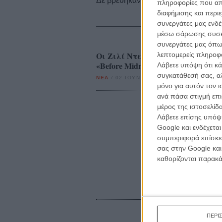
Δε βρέθηκαν σχετικές κριτικές ταινι
πληροφορίες που απο
διαφήμισης και περι
συνεργάτες μας ενδέ
μέσω σάρωσης συσκευ
συνεργάτες μας όπω
Οι Ζιλί Ντελπί και Ιθαν Χοκ προ
λεπτομερείς πληροφορ
«Before Midnight»: f*ck off!
Λάβετε υπόψη ότι κά
συγκατάθεσή σας, αλ
ΝΕΑ
/
02 ΙΟΥΝ 2013
/
Πόλυ Λυκούργου
μόνο για αυτόν τον 
ανά πάσα στιγμή επι
μέρος της ιστοσελίδα
Λάβετε επίσης υπόψη
Google και ενδέχετα
συμπεριφορά επίσκεψ
σας στην Google και
καθορίζονται παρακ
ΠΕΡΙ