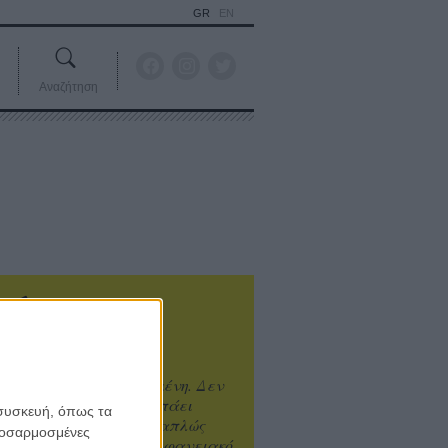
GR
EN
Αναζήτηση
ιτυχία είναι υπερτιμημένη. Δεν
άνει καλύτερο, δεν σε πάει
 συσκευή, όπως τα
ενά η επιτυχία. Είναι απλώς
προσαρμοσμένες
ωραίο, ανεβαστικό, επιφανειακό