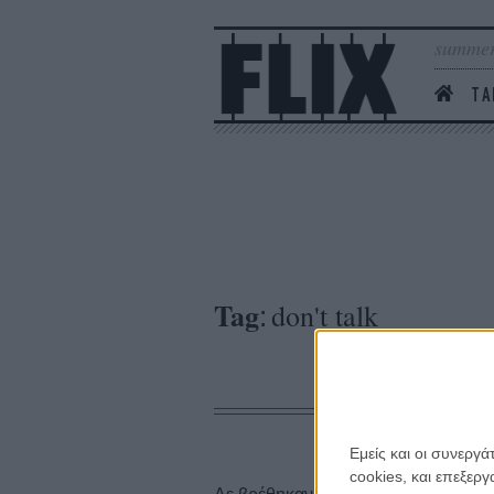
summer
ΤΑ
Tag
don't talk
:
Εμείς και οι συνεργ
cookies, και επεξε