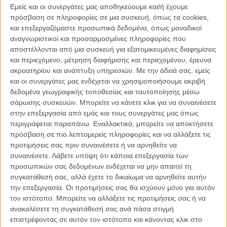
Εμείς και οι συνεργάτες μας αποθηκεύουμε και/ή έχουμε
ΑΡΘΡΑ
πρόσβαση σε πληροφορίες σε μια συσκευή, όπως τα cookies,
και επεξεργαζόμαστε προσωπικά δεδομένα, όπως μοναδικοί
αναγνωριστικοί και προσαρμοσμένες πληροφορίες που
Ετσι βλέπει την Τζέσικα Τσαστέιν ο Γκιγιέρμο Ντελ
αποστέλλονται από μια συσκευή για εξατομικευμένες διαφημίσεις
Τόρο
και περιεχόμενο, μέτρηση διαφήμισης και περιεχομένου, έρευνα
ΝΕΑ
/
19 ΔΕΚ 2014
/
Λήδα Γαλανού
ακροατηρίου και ανάπτυξη υπηρεσιών.
Με την άδειά σας, εμείς
και οι συνεργάτες μας ενδέχεται να χρησιμοποιήσουμε ακριβή
Ο Τομ Χίντλστον αγκαλιάζει το σκοτάδι στο «Crimson
δεδομένα γεωγραφικής τοποθεσίας και ταυτοποίησης μέσω
Peak» του Γκιγιέρμο Ντελ Τόρο
σάρωσης συσκευών. Μπορείτε να κάνετε κλικ για να συναινέσετε
στην επεξεργασία από εμάς και τους συνεργάτες μας όπως
ΝΕΑ
/
05 ΙΑΝ 2015
/
Λήδα Γαλανού
περιγράφεται παραπάνω. Εναλλακτικά, μπορείτε να αποκτήσετε
πρόσβαση σε πιο λεπτομερείς πληροφορίες και να αλλάξετε τις
Goth διπλοτυπίες για τα νέα character posters του
προτιμήσεις σας πριν συναινέσετε ή να αρνηθείτε να
«Crimson Peak» του Γκιγιέρμο ντελ Τόρο
συναινέσετε.
Λάβετε υπόψη ότι κάποια επεξεργασία των
ΝΕΑ
/
07 ΙΟΥΛ 2015
/
Λήδα Γαλανού
προσωπικών σας δεδομένων ενδέχεται να μην απαιτεί τη
συγκατάθεσή σας, αλλά έχετε το δικαίωμα να αρνηθείτε αυτήν
Ηρθε μια ψύχρα... Πρώτη συνάντηση Τζέσικα Τσαστέιν
την επεξεργασία. Οι προτιμήσεις σας θα ισχύουν μόνο για αυτόν
- Μία Γουασικόφσκα στο νέο κλιπ του «Crimson Peak»
τον ιστότοπο. Μπορείτε να αλλάξετε τις προτιμήσεις σας ή να
ανακαλέσετε τη συγκατάθεσή σας ανά πάσα στιγμή
ΝΕΑ
/
15 ΣΕΠ 2015
/
Λήδα Γαλανού
επιστρέφοντας σε αυτόν τον ιστότοπο και κάνοντας κλικ στο