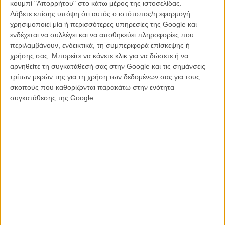
κουμπί "Απορρήτου" στο κάτω μέρος της ιστοσελίδας.
Πορφυρό είναι το χρώμα: Νέα clips από το «Crimson
Λάβετε επίσης υπόψη ότι αυτός ο ιστότοπος/η εφαρμογή
Peak» του Γκιγιέρμο Ντελ Τόρο
χρησιμοποιεί μία ή περισσότερες υπηρεσίες της Google και
ΝΕΑ
/
19 ΣΕΠ 2015
/
Λήδα Γαλανού
ενδέχεται να συλλέγει και να αποθηκεύει πληροφορίες που
περιλαμβάνουν, ενδεικτικά, τη συμπεριφορά επίσκεψης ή
Ο Γκιγιέρμο Ντελ Τόρο επιτίθεται στους πολιτικούς-
χρήσης σας. Μπορείτε να κάνετε κλικ για να δώσετε ή να
βαμπίρ
αρνηθείτε τη συγκατάθεσή σας στην Google και τις σημάνσεις
τρίτων μερών της για τη χρήση των δεδομένων σας για τους
ΝΕΑ
/
12 ΟΚΤ 2015
/
Λήδα Γαλανού
σκοπούς που καθορίζονται παρακάτω στην ενότητα
συγκατάθεσης της Google.
Best of 2015: Αυτή ήταν η ομορφότερη απ' όλες τις
εικόνες της χρονιάς
ΘΕΜΑΤΑ
/
21 ΔΕΚ 2015
/
Λήδα Γαλανού
Η επιτυχία είναι υπερτιμημένη. Δεν σε κάνει
καλύτερο, δεν σε πάει πουθενά η επιτυχία. Είναι