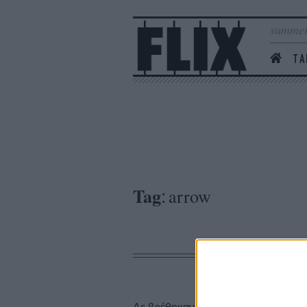
summer
ΤΑ
Tag
arrow
: