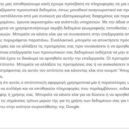
ών.
άτες μας αποθηκεύουμε και/ή έχουμε πρόσβαση σε πληροφορίες σε μια
συνα
ργαζόμαστε προσωπικά δεδομένα, όπως μοναδικοί αναγνωριστικοί και 
ΑΡΘΡΑ
στέλλονται από μια συσκευή για εξατομικευμένες διαφημίσεις και περ
εχομένου, έρευνα ακροατηρίου και ανάπτυξη υπηρεσιών.
Με την άδειά σα
Βιμ Β
χεται να χρησιμοποιήσουμε ακριβή δεδομένα γεωγραφικής τοποθεσίας 
Συνέντ
ρήρωάς έρχεται (επιτέλους) στην τηλεόραση
ών. Μπορείτε να κάνετε κλικ για να συναινέσετε στην επεξεργασία απ
ς περιγράφεται παραπάνω. Εναλλακτικά, μπορείτε να αποκτήσετε πρό
ς Κρασσακόπουλος
ίες και να αλλάξετε τις προτιμήσεις σας πριν συναινέσετε ή να αρνηθεί
ποια επεξεργασία των προσωπικών σας δεδομένων ενδέχεται να μην απ
ιγουντ» του σήμερα
λά έχετε το δικαίωμα να αρνηθείτε αυτήν την επεξεργασία. Οι προτιμήσ
 Δημητρόπουλος
ιστότοπο. Μπορείτε να αλλάξετε τις προτιμήσεις σας ή να ανακαλέσετε
Εγγράψου 
στρέφοντας σε αυτόν τον ιστότοπο και κάνοντας κλικ στο κουμπί "Απ
 ντουζίνα σειρές από κόμικς
ς.
 ότι αυτός ο ιστότοπος/η εφαρμογή χρησιμοποιεί μία ή περισσότερες 
 Δημητρόπουλος
ι να συλλέγει και να αποθηκεύει πληροφορίες που περιλαμβάνουν, ενδεικ
Θέλω ν
ης ή χρήσης σας. Μπορείτε να κάνετε κλικ για να δώσετε ή να αρνηθε
 τηλεοπτικής σεζόν
 τις σημάνσεις τρίτων μερών της για τη χρήση των δεδομένων σας για
ς Δημητρόπουλος
άτω στην ενότητα συγκατάθεσης της Google.
 Δημητρόπουλος