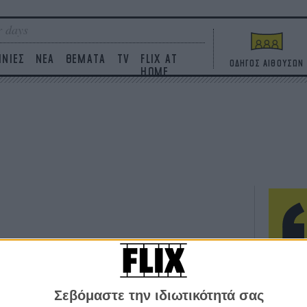
 days
ΙΝΙΕΣ
ΝΕΑ
ΘΕΜΑΤΑ
TV
FLIX AT
ΟΔΗΓΟΣ ΑΙΘΟΥΣΩΝ
HOME
ΤΑΙΝΙΕΣ
Η επ
σε κ
πουθ
Σεβόμαστε την ιδιωτικότητά σας
ένα 