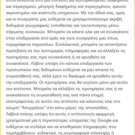
Αφίσα και επίσημο site για τους «Avengers»
και περιεχόμενο, μέτρηση διαφήμισης και περιεχομένου, έρευνα
ακροατηρίου και ανάπτυξη υπηρεσιών.
Με την άδειά σας, εμείς
ΝΕΑ
/
22 ΙΟΥΛ 2011
/
Μανώλης Κρανάκης
και οι συνεργάτες μας ενδέχεται να χρησιμοποιήσουμε ακριβή
δεδομένα γεωγραφικής τοποθεσίας και ταυτοποίησης μέσω
σάρωσης συσκευών. Μπορείτε να κάνετε κλικ για να συναινέσετε
στην επεξεργασία από εμάς και τους συνεργάτες μας όπως
περιγράφεται παραπάνω. Εναλλακτικά, μπορείτε να αποκτήσετε
πρόσβαση σε πιο λεπτομερείς πληροφορίες και να αλλάξετε τις
προτιμήσεις σας πριν συναινέσετε ή να αρνηθείτε να
συναινέσετε.
Λάβετε υπόψη ότι κάποια επεξεργασία των
Η επιτυχία είναι υπερτιμημένη. Δεν σε κάνει
προσωπικών σας δεδομένων ενδέχεται να μην απαιτεί τη
καλύτερο, δεν σε πάει πουθενά η επιτυχία. Είναι
συγκατάθεσή σας, αλλά έχετε το δικαίωμα να αρνηθείτε αυτήν
απλώς ένα ωραίο, ανεβαστικό, επιφανειακό
την επεξεργασία. Οι προτιμήσεις σας θα ισχύουν μόνο για αυτόν
συναίσθημα.»
τον ιστότοπο. Μπορείτε να αλλάξετε τις προτιμήσεις σας ή να
ανακαλέσετε τη συγκατάθεσή σας ανά πάσα στιγμή
επιστρέφοντας σε αυτόν τον ιστότοπο και κάνοντας κλικ στο
Βιμ Βέντερς
κουμπί "Απορρήτου" στο κάτω μέρος της ιστοσελίδας.
Συνέντευξη
Λάβετε επίσης υπόψη ότι αυτός ο ιστότοπος/η εφαρμογή
χρησιμοποιεί μία ή περισσότερες υπηρεσίες της Google και
ενδέχεται να συλλέγει και να αποθηκεύει πληροφορίες που
περιλαμβάνουν, ενδεικτικά, τη συμπεριφορά επίσκεψης ή