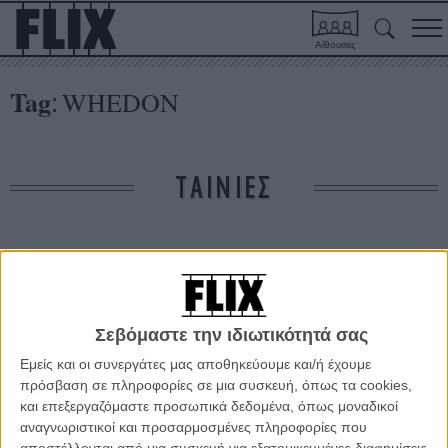
Αίθουσες
Tag
WHEDON
:
ΤΑΙΝΙΕΣ
Δε βρέθηκαν σχετικές κριτικές ταινιών.
ΑΡΘΡΑ
Σεβόμαστε την ιδιωτικότητά σας
Εμείς και οι συνεργάτες μας αποθηκεύουμε και/ή έχουμε
Πρώτα πόστερ για το «Τhe Avengers» και το «The
πρόσβαση σε πληροφορίες σε μια συσκευή, όπως τα cookies,
Amazing Spider-man»
και επεξεργαζόμαστε προσωπικά δεδομένα, όπως μοναδικοί
ΝΕΑ
/
14 ΙΟΥΝ 2011
/
Μανώλης Κρανάκης
αναγνωριστικοί και προσαρμοσμένες πληροφορίες που
αποστέλλονται από μια συσκευή για εξατομικευμένες διαφημίσεις