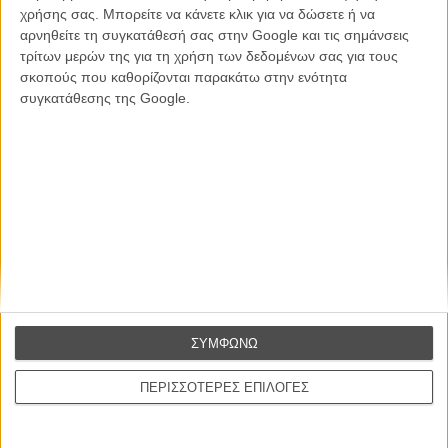
CONNECT
χρήσης σας. Μπορείτε να κάνετε κλικ για να δώσετε ή να
αρνηθείτε τη συγκατάθεσή σας στην Google και τις σημάνσεις
τρίτων μερών της για τη χρήση των δεδομένων σας για τους
Εγγράψου στο εβδομαδιαίο newsletter μας.
σκοπούς που καθορίζονται παρακάτω στην ενότητα
ΕΓΓΡΑΦΗ
συγκατάθεσης της Google.
Θέλω να λαμβάνω τα newsletter σας.
ΣΥΜΦΩΝΩ
ΠΕΡΙΣΣΟΤΕΡΕΣ ΕΠΙΛΟΓΕΣ