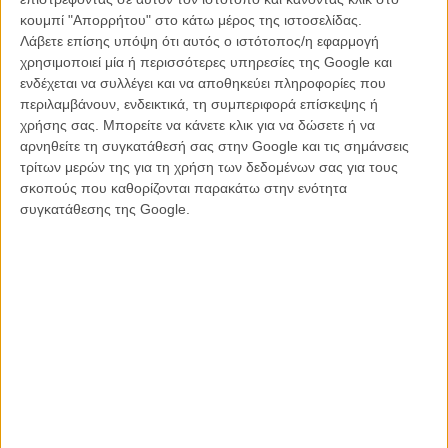
Μotion capture: κινδυνεύουν οι σταρ να δουν τους
κουμπί "Απορρήτου" στο κάτω μέρος της ιστοσελίδας.
εαυτούς τους σε πορνοταινία;
Λάβετε επίσης υπόψη ότι αυτός ο ιστότοπος/η εφαρμογή
ΝΕΑ
/
19 ΟΚΤ 2012
/
Πόλυ Λυκούργου
χρησιμοποιεί μία ή περισσότερες υπηρεσίες της Google και
ενδέχεται να συλλέγει και να αποθηκεύει πληροφορίες που
Ο Τζέιμς Κάμερον ετοιμάζεται για κάτι… άλλο από τα
περιλαμβάνουν, ενδεικτικά, τη συμπεριφορά επίσκεψης ή
σίκουελ του «Avatar»!
χρήσης σας. Μπορείτε να κάνετε κλικ για να δώσετε ή να
αρνηθείτε τη συγκατάθεσή σας στην Google και τις σημάνσεις
ΝΕΑ
/
24 ΟΚΤ 2012
/
Λήδα Γαλανού
τρίτων μερών της για τη χρήση των δεδομένων σας για τους
σκοπούς που καθορίζονται παρακάτω στην ενότητα
«He is baaaack!»: Ο Τζέιμς Κάμερον επιστρατεύει τον
συγκατάθεσης της Google.
Αρνολντ για τα sequels του «Avatar»
ΝΕΑ
/
18 ΣΕΠ 2013
/
Πόλυ Λυκούργου
Τα τρία (3) σίκουελ του «Avatar» θα γυριστούν
ταυτόχρονα, στη Νέα Ζηλανδία
ΝΕΑ
/
16 ΔΕΚ 2013
/
Λήδα Γαλανού