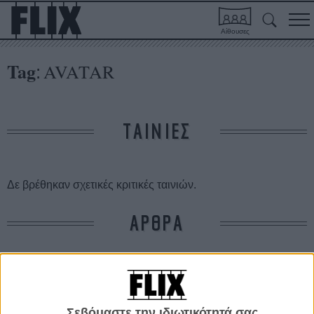
Αίθουσες
Tag
AVATAR
:
ΤΑΙΝΙΕΣ
Δε βρέθηκαν σχετικές κριτικές ταινιών.
ΑΡΘΡΑ
Τρισδιάστατος Μπερνάρντο Μπερτολούτσι
ΝΕΑ
/
07 ΜΑΙ 2011
/
Γιώργος Κρασσακόπουλος
Σεβόμαστε την ιδιωτικότητά σας