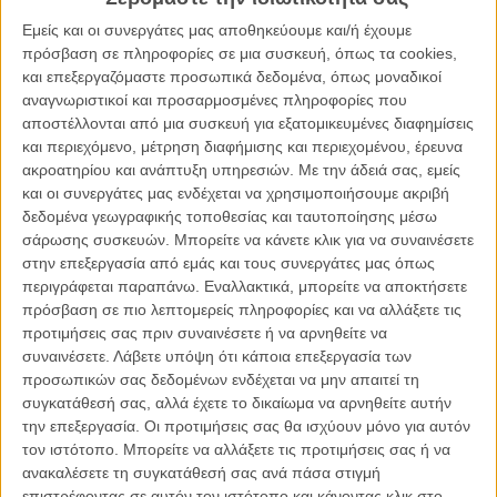
Από τον «Κινγκ Κονγκ» στον «Πλανήτη των Πιθήκων»:
πώς το Χόλιγουντ αντικατέστησε τους ηθοποιούς με τα
Εμείς και οι συνεργάτες μας αποθηκεύουμε και/ή έχουμε
κομπιούτερ!
πρόσβαση σε πληροφορίες σε μια συσκευή, όπως τα cookies,
και επεξεργαζόμαστε προσωπικά δεδομένα, όπως μοναδικοί
ΝΕΑ
/
14 ΑΥΓ 2011
/
Μανώλης Κρανάκης
αναγνωριστικοί και προσαρμοσμένες πληροφορίες που
αποστέλλονται από μια συσκευή για εξατομικευμένες διαφημίσεις
Τζέιμς Κάμερον: Avatar 2 και 3 σε 60 καρέ/δευτερόλεπτο
και περιεχόμενο, μέτρηση διαφήμισης και περιεχομένου, έρευνα
ΝΕΑ
/
20 ΣΕΠ 2011
/
Πόλυ Λυκούργου
ακροατηρίου και ανάπτυξη υπηρεσιών.
Με την άδειά σας, εμείς
και οι συνεργάτες μας ενδέχεται να χρησιμοποιήσουμε ακριβή
Εκλεψε ο Τζέιμς Κάμερον την ιδέα του «Avatar»;
δεδομένα γεωγραφικής τοποθεσίας και ταυτοποίησης μέσω
σάρωσης συσκευών. Μπορείτε να κάνετε κλικ για να συναινέσετε
ΝΕΑ
/
10 ΔΕΚ 2011
/
Πόλυ Λυκούργου
στην επεξεργασία από εμάς και τους συνεργάτες μας όπως
περιγράφεται παραπάνω. Εναλλακτικά, μπορείτε να αποκτήσετε
Ο Τζέιμς Κάμερον θα γυρίσει 3 sequels του «Avatar»
πρόσβαση σε πιο λεπτομερείς πληροφορίες και να αλλάξετε τις
ταυτόχρονα!
προτιμήσεις σας πριν συναινέσετε ή να αρνηθείτε να
ΝΕΑ
/
26 ΙΟΥΝ 2012
/
Πόλυ Λυκούργου
συναινέσετε.
Λάβετε υπόψη ότι κάποια επεξεργασία των
προσωπικών σας δεδομένων ενδέχεται να μην απαιτεί τη
Ο Τζέιμς Κάμερον βρήκε τη δική του Πανδώρα… Και
συγκατάθεσή σας, αλλά έχετε το δικαίωμα να αρνηθείτε αυτήν
την αγόρασε!
την επεξεργασία. Οι προτιμήσεις σας θα ισχύουν μόνο για αυτόν
τον ιστότοπο. Μπορείτε να αλλάξετε τις προτιμήσεις σας ή να
ΝΕΑ
/
30 ΙΟΥΛ 2012
/
Λήδα Γαλανού
ανακαλέσετε τη συγκατάθεσή σας ανά πάσα στιγμή
επιστρέφοντας σε αυτόν τον ιστότοπο και κάνοντας κλικ στο