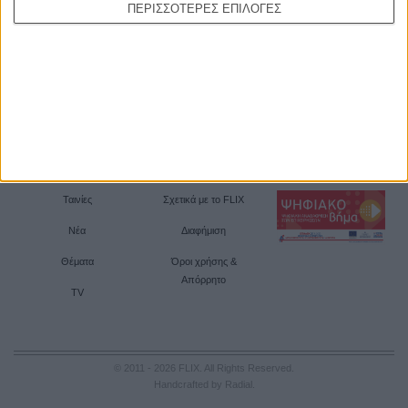
ΠΕΡΙΣΣΟΤΕΡΕΣ ΕΠΙΛΟΓΕΣ
Ταινίες
Σχετικά με το FLIX
Νέα
Διαφήμιση
Θέματα
Όροι χρήσης &
Απόρρητο
TV
© 2011 - 2026 FLIX. All Rights Reserved.
Handcrafted by Radial
.