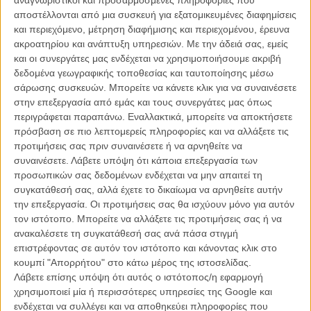
ΑΡΘΡΑ
αποστέλλονται από μια συσκευή για εξατομικευμένες διαφημίσεις
και περιεχόμενο, μέτρηση διαφήμισης και περιεχομένου, έρευνα
ακροατηρίου και ανάπτυξη υπηρεσιών.
Με την άδειά σας, εμείς
Το ελληνικό σινεμά πάει Βραζιλία
και οι συνεργάτες μας ενδέχεται να χρησιμοποιήσουμε ακριβή
ΝΕΑ
/
07 ΟΚΤ 2016
/
Flix Team
δεδομένα γεωγραφικής τοποθεσίας και ταυτοποίησης μέσω
σάρωσης συσκευών. Μπορείτε να κάνετε κλικ για να συναινέσετε
«1968»: Η κάμερα του Flix στα γυρίσματα τής νέας
στην επεξεργασία από εμάς και τους συνεργάτες μας όπως
ταινίας του Τάσου Μπουλμέτη
περιγράφεται παραπάνω. Εναλλακτικά, μπορείτε να αποκτήσετε
πρόσβαση σε πιο λεπτομερείς πληροφορίες και να αλλάξετε τις
ΘΕΜΑΤΑ
/
27 ΙΟΥΛ 2017
/
Λήδα Γαλανού
προτιμήσεις σας πριν συναινέσετε ή να αρνηθείτε να
συναινέσετε.
Λάβετε υπόψη ότι κάποια επεξεργασία των
προσωπικών σας δεδομένων ενδέχεται να μην απαιτεί τη
συγκατάθεσή σας, αλλά έχετε το δικαίωμα να αρνηθείτε αυτήν
την επεξεργασία. Οι προτιμήσεις σας θα ισχύουν μόνο για αυτόν
τον ιστότοπο. Μπορείτε να αλλάξετε τις προτιμήσεις σας ή να
ανακαλέσετε τη συγκατάθεσή σας ανά πάσα στιγμή
επιστρέφοντας σε αυτόν τον ιστότοπο και κάνοντας κλικ στο
Η επιτυχία είναι υπερτιμημένη. Δεν σε κάνει
κουμπί "Απορρήτου" στο κάτω μέρος της ιστοσελίδας.
καλύτερο, δεν σε πάει πουθενά η επιτυχία. Είναι
Λάβετε επίσης υπόψη ότι αυτός ο ιστότοπος/η εφαρμογή
απλώς ένα ωραίο, ανεβαστικό, επιφανειακό
χρησιμοποιεί μία ή περισσότερες υπηρεσίες της Google και
συναίσθημα.»
ενδέχεται να συλλέγει και να αποθηκεύει πληροφορίες που