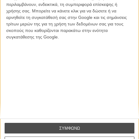
περιλαμβάνουν, ενδεικτικά, τη συμπεριφορά επίσκεψης ή
χρήσης σας. Μπορείτε να κάνετε κλικ για να δώσετε ή να
Βιμ Βέντερς
αρνηθείτε τη συγκατάθεσή σας στην Google και τις σημάνσεις
Συνέντευξη
τρίτων μερών της για τη χρήση των δεδομένων σας για τους
σκοπούς που καθορίζονται παρακάτω στην ενότητα
συγκατάθεσης της Google.
CONNECT
Εγγράψου στο εβδομαδιαίο newsletter μας.
ΕΓΓΡΑΦΗ
Θέλω να λαμβάνω τα newsletter σας.
ΣΥΜΦΩΝΩ