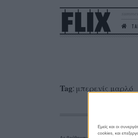
summer
ΤΑ
Tag
μπερενίς μαρλό
:
Εμείς και οι συνεργ
cookies, και επεξε