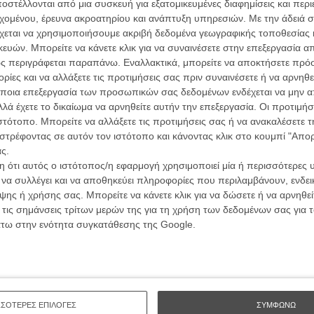
ών.
στέλλονται από μια συσκευή για εξατομικευμένες διαφημίσεις και περ
συνα
εχομένου, έρευνα ακροατηρίου και ανάπτυξη υπηρεσιών.
Με την άδειά σα
χεται να χρησιμοποιήσουμε ακριβή δεδομένα γεωγραφικής τοποθεσίας 
ΑΡΘΡΑ
ών. Μπορείτε να κάνετε κλικ για να συναινέσετε στην επεξεργασία απ
Βιμ Β
ς περιγράφεται παραπάνω. Εναλλακτικά, μπορείτε να αποκτήσετε πρό
Συνέντ
αινούριο Bond girl;
ίες και να αλλάξετε τις προτιμήσεις σας πριν συναινέσετε ή να αρνηθεί
ποια επεξεργασία των προσωπικών σας δεδομένων ενδέχεται να μην απ
λά έχετε το δικαίωμα να αρνηθείτε αυτήν την επεξεργασία. Οι προτιμήσ
ιστότοπο. Μπορείτε να αλλάξετε τις προτιμήσεις σας ή να ανακαλέσετε
ς του 23ου Τζέιμς Μποντ;
στρέφοντας σε αυτόν τον ιστότοπο και κάνοντας κλικ στο κουμπί "Απ
ς.
 ότι αυτός ο ιστότοπος/η εφαρμογή χρησιμοποιεί μία ή περισσότερες 
Εγγράψου 
ι να συλλέγει και να αποθηκεύει πληροφορίες που περιλαμβάνουν, ενδεικ
ου Σαμ Μέντες μια... ταινία διαλόγων;
ης ή χρήσης σας. Μπορείτε να κάνετε κλικ για να δώσετε ή να αρνηθε
 τις σημάνσεις τρίτων μερών της για τη χρήση των δεδομένων σας για
άτω στην ενότητα συγκατάθεσης της Google.
Θέλω ν
ΣΣΟΤΕΡΕΣ ΕΠΙΛΟΓΕΣ
ΣΥΜΦΩΝΩ