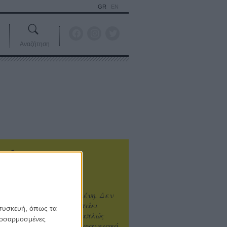
GR
EN
Αναζήτηση
ιτυχία είναι υπερτιμημένη. Δεν
άνει καλύτερο, δεν σε πάει
 συσκευή, όπως τα
ενά η επιτυχία. Είναι απλώς
προσαρμοσμένες
ωραίο, ανεβαστικό, επιφανειακό