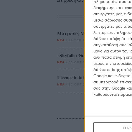
Δε βρέθηκαν σχετικές κριτικές ταινι
πληροφορίες που απο
διαφήμισης και περι
συνεργάτες μας ενδέ
μέσω σάρωσης συσκευ
συνεργάτες μας όπω
Μπερενίς Μαρλό: αυτό είναι το κ
λεπτομερείς πληροφορ
Λάβετε υπόψη ότι κά
ΝΕΑ
/
29 ΣΕΠ 2011
/
Λήδα Γαλανού
συγκατάθεσή σας, αλ
μόνο για αυτόν τον 
«Skyfall»: Θα είναι αυτός ο τίτλο
ανά πάσα στιγμή επι
ΝΕΑ
/
05 ΟΚΤ 2011
/
Μανώλης Κρανάκης
μέρος της ιστοσελίδα
Λάβετε επίσης υπόψη
Google και ενδέχετα
Licence to talk. Θα είναι ο 007 τ
συμπεριφορά επίσκεψ
ΝΕΑ
/
26 ΟΚΤ 2011
/
Γιώργος Κρασσακόπουλος
σας στην Google και
καθορίζονται παρακ
ΠΕΡΙ