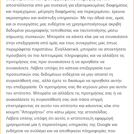
αποστέλλονται από μια συσκευή για εξατομικευμένες διαφημίσεις
«Going Clear», η Σαϊεντολογία στο μικροσκόπιο:
και περιεχόμενο, μέτρηση διαφήμισης και περιεχομένου, έρευνα
Τρέιλερ για το πιο καυτό ντοκιμαντέρ της χρονιάς
ακροατηρίου και ανάπτυξη υπηρεσιών.
Με την άδειά σας, εμείς
ΝΕΑ
/
21 ΦΕΒ 2015
/
Λήδα Γαλανού
και οι συνεργάτες μας ενδέχεται να χρησιμοποιήσουμε ακριβή
δεδομένα γεωγραφικής τοποθεσίας και ταυτοποίησης μέσω
Berlinale 2016: «Zero Days» - Στον επόμενο πόλεμο δεν θα
σάρωσης συσκευών. Μπορείτε να κάνετε κλικ για να συναινέσετε
πλέκουμε κάλτσες
στην επεξεργασία από εμάς και τους συνεργάτες μας όπως
περιγράφεται παραπάνω. Εναλλακτικά, μπορείτε να αποκτήσετε
ΝΕΑ
/
18 ΦΕΒ 2016
/
Λήδα Γαλανού
πρόσβαση σε πιο λεπτομερείς πληροφορίες και να αλλάξετε τις
προτιμήσεις σας πριν συναινέσετε ή να αρνηθείτε να
συναινέσετε.
Λάβετε υπόψη ότι κάποια επεξεργασία των
προσωπικών σας δεδομένων ενδέχεται να μην απαιτεί τη
συγκατάθεσή σας, αλλά έχετε το δικαίωμα να αρνηθείτε αυτήν
την επεξεργασία. Οι προτιμήσεις σας θα ισχύουν μόνο για αυτόν
τον ιστότοπο. Μπορείτε να αλλάξετε τις προτιμήσεις σας ή να
ανακαλέσετε τη συγκατάθεσή σας ανά πάσα στιγμή
Η επιτυχία είναι υπερτιμημένη. Δεν σε κάνει
επιστρέφοντας σε αυτόν τον ιστότοπο και κάνοντας κλικ στο
καλύτερο, δεν σε πάει πουθενά η επιτυχία. Είναι
κουμπί "Απορρήτου" στο κάτω μέρος της ιστοσελίδας.
απλώς ένα ωραίο, ανεβαστικό, επιφανειακό
Λάβετε επίσης υπόψη ότι αυτός ο ιστότοπος/η εφαρμογή
συναίσθημα.»
χρησιμοποιεί μία ή περισσότερες υπηρεσίες της Google και
ενδέχεται να συλλέγει και να αποθηκεύει πληροφορίες που