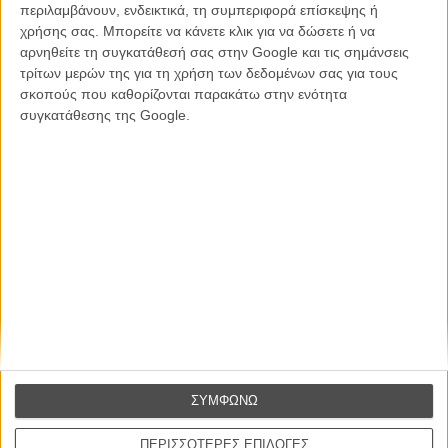
περιλαμβάνουν, ενδεικτικά, τη συμπεριφορά επίσκεψης ή
Βιμ Βέντερς
χρήσης σας. Μπορείτε να κάνετε κλικ για να δώσετε ή να
Συνέντευξη
αρνηθείτε τη συγκατάθεσή σας στην Google και τις σημάνσεις
τρίτων μερών της για τη χρήση των δεδομένων σας για τους
σκοπούς που καθορίζονται παρακάτω στην ενότητα
συγκατάθεσης της Google.
CONNECT
Εγγράψου στο εβδομαδιαίο newsletter μας.
ΕΓΓΡΑΦΗ
Θέλω να λαμβάνω τα newsletter σας.
ΣΥΜΦΩΝΩ
ΠΕΡΙΣΣΟΤΕΡΕΣ ΕΠΙΛΟΓΕΣ