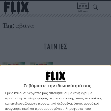
Αίθουσες
Tag
αβάνα
:
ΤΑΙΝΙΕΣ
Σεβόμαστε την ιδιωτικότητά σας
Εμείς και οι συνεργάτες μας αποθηκεύουμε και/ή έχουμε
7 Ημέρες στην
7 Ημέρες στην
πρόσβαση σε πληροφορίες σε μια συσκευή, όπως τα cookies,
Αβάνα
Αβάνα
και επεξεργαζόμαστε προσωπικά δεδομένα, όπως μοναδικοί
αναγνωριστικοί και προσαρμοσμένες πληροφορίες που