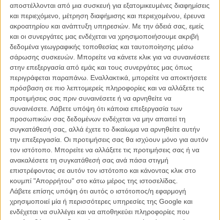
αποστέλλονται από μια συσκευή για εξατομικευμένες διαφημίσεις
ΑΡΘΡΑ
και περιεχόμενο, μέτρηση διαφήμισης και περιεχομένου, έρευνα
ακροατηρίου και ανάπτυξη υπηρεσιών.
Με την άδειά σας, εμείς
και οι συνεργάτες μας ενδέχεται να χρησιμοποιήσουμε ακριβή
Βενετία 2014: «Επιστροφή στην Ιθάκη», όπου ο Λοράν
δεδομένα γεωγραφικής τοποθεσίας και ταυτοποίησης μέσω
Καντέ κάνει πολιτικό τουρισμό στην Κούβα
σάρωσης συσκευών. Μπορείτε να κάνετε κλικ για να συναινέσετε
ΝΕΑ
/
31 ΑΥΓ 2014
/
Λήδα Γαλανού
στην επεξεργασία από εμάς και τους συνεργάτες μας όπως
περιγράφεται παραπάνω. Εναλλακτικά, μπορείτε να αποκτήσετε
πρόσβαση σε πιο λεπτομερείς πληροφορίες και να αλλάξετε τις
προτιμήσεις σας πριν συναινέσετε ή να αρνηθείτε να
συναινέσετε.
Λάβετε υπόψη ότι κάποια επεξεργασία των
προσωπικών σας δεδομένων ενδέχεται να μην απαιτεί τη
συγκατάθεσή σας, αλλά έχετε το δικαίωμα να αρνηθείτε αυτήν
την επεξεργασία. Οι προτιμήσεις σας θα ισχύουν μόνο για αυτόν
Η επιτυχία είναι υπερτιμημένη. Δεν σε κάνει
τον ιστότοπο. Μπορείτε να αλλάξετε τις προτιμήσεις σας ή να
καλύτερο, δεν σε πάει πουθενά η επιτυχία. Είναι
ανακαλέσετε τη συγκατάθεσή σας ανά πάσα στιγμή
απλώς ένα ωραίο, ανεβαστικό, επιφανειακό
επιστρέφοντας σε αυτόν τον ιστότοπο και κάνοντας κλικ στο
συναίσθημα.»
κουμπί "Απορρήτου" στο κάτω μέρος της ιστοσελίδας.
Λάβετε επίσης υπόψη ότι αυτός ο ιστότοπος/η εφαρμογή
χρησιμοποιεί μία ή περισσότερες υπηρεσίες της Google και
Βιμ Βέντερς
ενδέχεται να συλλέγει και να αποθηκεύει πληροφορίες που
Συνέντευξη