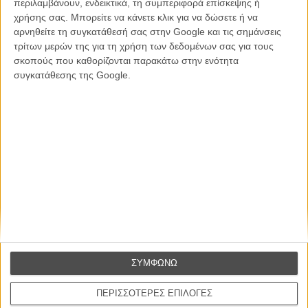
περιλαμβάνουν, ενδεικτικά, τη συμπεριφορά επίσκεψης ή
χρήσης σας. Μπορείτε να κάνετε κλικ για να δώσετε ή να
αρνηθείτε τη συγκατάθεσή σας στην Google και τις σημάνσεις
τρίτων μερών της για τη χρήση των δεδομένων σας για τους
CONNECT
σκοπούς που καθορίζονται παρακάτω στην ενότητα
συγκατάθεσης της Google.
Εγγράψου στο εβδομαδιαίο newsletter μας.
ΕΓΓΡΑΦΗ
Θέλω να λαμβάνω τα newsletter σας.
ΣΥΜΦΩΝΩ
ΠΕΡΙΣΣΟΤΕΡΕΣ ΕΠΙΛΟΓΕΣ