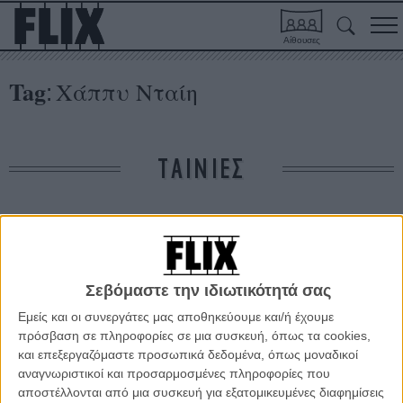
Αίθουσες
Tag
Χάππυ Νταίη
:
ΤΑΙΝΙΕΣ
Δε βρέθηκαν σχετικές κριτικές ταινιών.
ΑΡΘΡΑ
Σεβόμαστε την ιδιωτικότητά σας
Εμείς και οι συνεργάτες μας αποθηκεύουμε και/ή έχουμε
Τα νησιά του ελληνικού σινεμά #13 - Η Μακρόνησος στο
πρόσβαση σε πληροφορίες σε μια συσκευή, όπως τα cookies,
«Χάππυ Νταίη» του Παντελή Βούλγαρη
και επεξεργαζόμαστε προσωπικά δεδομένα, όπως μοναδικοί
αναγνωριστικοί και προσαρμοσμένες πληροφορίες που
ΘΕΜΑΤΑ
/
13 ΙΟΥΛ 2015
/
Μανώλης Κρανάκης
αποστέλλονται από μια συσκευή για εξατομικευμένες διαφημίσεις