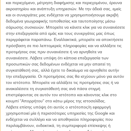
και περιεχόμενο, μέτρηση διαφήμισης και περιεχομένου, έρευνα
ακροατηρίου και ανάπτυξη υπηρεσιών.
Με την άδειά σας, εμείς
και οι συνεργάτες μας ενδέχεται να χρησιμοποιήσουμε ακριβή
δεδομένα γεωγραφικής τοποθεσίας και ταυτοποίησης μέσω
σάρωσης συσκευών. Μπορείτε να κάνετε κλικ για να συναινέσετε
στην επεξεργασία από εμάς και τους συνεργάτες μας όπως
περιγράφεται παραπάνω. Εναλλακτικά, μπορείτε να αποκτήσετε
Η επιτυχία είναι υπερτιμημένη. Δεν σε κάνει
πρόσβαση σε πιο λεπτομερείς πληροφορίες και να αλλάξετε τις
καλύτερο, δεν σε πάει πουθενά η επιτυχία. Είναι
προτιμήσεις σας πριν συναινέσετε ή να αρνηθείτε να
απλώς ένα ωραίο, ανεβαστικό, επιφανειακό
συναινέσετε.
Λάβετε υπόψη ότι κάποια επεξεργασία των
συναίσθημα.»
προσωπικών σας δεδομένων ενδέχεται να μην απαιτεί τη
συγκατάθεσή σας, αλλά έχετε το δικαίωμα να αρνηθείτε αυτήν
την επεξεργασία. Οι προτιμήσεις σας θα ισχύουν μόνο για αυτόν
Βιμ Βέντερς
τον ιστότοπο. Μπορείτε να αλλάξετε τις προτιμήσεις σας ή να
Συνέντευξη
ανακαλέσετε τη συγκατάθεσή σας ανά πάσα στιγμή
επιστρέφοντας σε αυτόν τον ιστότοπο και κάνοντας κλικ στο
κουμπί "Απορρήτου" στο κάτω μέρος της ιστοσελίδας.
Λάβετε επίσης υπόψη ότι αυτός ο ιστότοπος/η εφαρμογή
CONNECT
χρησιμοποιεί μία ή περισσότερες υπηρεσίες της Google και
ενδέχεται να συλλέγει και να αποθηκεύει πληροφορίες που
Εγγράψου στο εβδομαδιαίο newsletter μας.
περιλαμβάνουν, ενδεικτικά, τη συμπεριφορά επίσκεψης ή