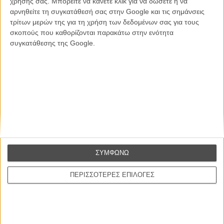
χρήσης σας. Μπορείτε να κάνετε κλικ για να δώσετε ή να
ΕΓΓΡΑΦΗ
αρνηθείτε τη συγκατάθεσή σας στην Google και τις σημάνσεις
τρίτων μερών της για τη χρήση των δεδομένων σας για τους
Θέλω να λαμβάνω τα newsletter σας.
σκοπούς που καθορίζονται παρακάτω στην ενότητα
συγκατάθεσης της Google.
ΣΥΜΦΩΝΩ
ΠΕΡΙΣΣΟΤΕΡΕΣ ΕΠΙΛΟΓΕΣ