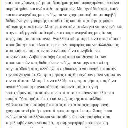
και περιεχόμενο, μέτρηση διαφήμισης και περιεχομένου, έρευνα
ακροατηρίου και ανάπτυξη υπηρεσιών.
Με την άδειά σας, εμείς
και οι συνεργάτες μας ενδέχεται να χρησιμοποιήσουμε ακριβή
δεδομένα γεωγραφικής τοποθεσίας και ταυτοποίησης μέσω
σάρωσης συσκευών. Μπορείτε να κάνετε κλικ για να συναινέσετε
στην επεξεργασία από εμάς και τους συνεργάτες μας όπως
περιγράφεται παραπάνω. Εναλλακτικά, μπορείτε να αποκτήσετε
Η επιτυχία είναι υπερτιμημένη. Δεν σε κάνει
πρόσβαση σε πιο λεπτομερείς πληροφορίες και να αλλάξετε τις
καλύτερο, δεν σε πάει πουθενά η επιτυχία. Είναι
προτιμήσεις σας πριν συναινέσετε ή να αρνηθείτε να
απλώς ένα ωραίο, ανεβαστικό, επιφανειακό
συναινέσετε.
Λάβετε υπόψη ότι κάποια επεξεργασία των
συναίσθημα.»
προσωπικών σας δεδομένων ενδέχεται να μην απαιτεί τη
συγκατάθεσή σας, αλλά έχετε το δικαίωμα να αρνηθείτε αυτήν
την επεξεργασία. Οι προτιμήσεις σας θα ισχύουν μόνο για αυτόν
Βιμ Βέντερς
τον ιστότοπο. Μπορείτε να αλλάξετε τις προτιμήσεις σας ή να
Συνέντευξη
ανακαλέσετε τη συγκατάθεσή σας ανά πάσα στιγμή
επιστρέφοντας σε αυτόν τον ιστότοπο και κάνοντας κλικ στο
κουμπί "Απορρήτου" στο κάτω μέρος της ιστοσελίδας.
Λάβετε επίσης υπόψη ότι αυτός ο ιστότοπος/η εφαρμογή
CONNECT
χρησιμοποιεί μία ή περισσότερες υπηρεσίες της Google και
ενδέχεται να συλλέγει και να αποθηκεύει πληροφορίες που
Εγγράψου στο εβδομαδιαίο newsletter μας.
περιλαμβάνουν, ενδεικτικά, τη συμπεριφορά επίσκεψης ή