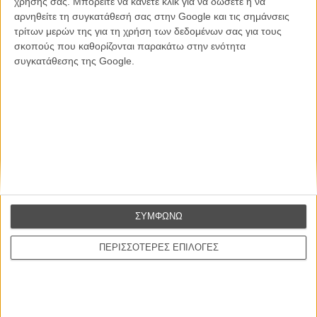
χρήσης σας. Μπορείτε να κάνετε κλικ για να δώσετε ή να
ΕΓΓΡΑΦΗ
αρνηθείτε τη συγκατάθεσή σας στην Google και τις σημάνσεις
τρίτων μερών της για τη χρήση των δεδομένων σας για τους
Θέλω να λαμβάνω τα newsletter σας.
σκοπούς που καθορίζονται παρακάτω στην ενότητα
συγκατάθεσης της Google.
ΣΥΜΦΩΝΩ
ΠΕΡΙΣΣΟΤΕΡΕΣ ΕΠΙΛΟΓΕΣ