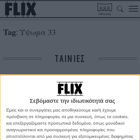
Αίθουσες
Tag
Υψωμα 33
:
ΤΑΙΝΙΕΣ
Δε βρέθηκαν σχετικές κριτικές ταινιών.
ΑΡΘΡΑ
Σεβόμαστε την ιδιωτικότητά σας
Εμείς και οι συνεργάτες μας αποθηκεύουμε και/ή έχουμε
Τα νησιά του ελληνικού σινεμά #14 - Η Λήμνος στο
πρόσβαση σε πληροφορίες σε μια συσκευή, όπως τα cookies,
«Υψωμα 33» του Δημήτρη Κουτσιαμπασάκου
και επεξεργαζόμαστε προσωπικά δεδομένα, όπως μοναδικοί
αναγνωριστικοί και προσαρμοσμένες πληροφορίες που
ΘΕΜΑΤΑ
/
14 ΙΟΥΛ 2015
/
Μανώλης Κρανάκης
αποστέλλονται από μια συσκευή για εξατομικευμένες διαφημίσεις