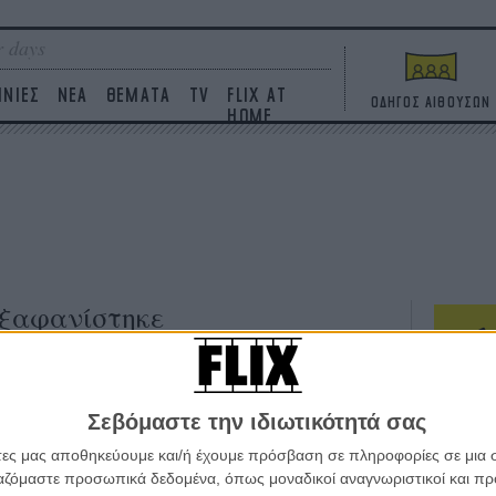
 days
ΙΝΙΕΣ
ΝΕΑ
ΘΕΜΑΤΑ
TV
FLIX AT
ΟΔΗΓΟΣ ΑΙΘΟΥΣΩΝ
HOME
Εξαφανίστηκε
ΤΑΙΝΙΕΣ
Σεβόμαστε την ιδιωτικότητά σας
Η επ
σε κ
άτες μας αποθηκεύουμε και/ή έχουμε πρόσβαση σε πληροφορίες σε μια
πουθ
ργαζόμαστε προσωπικά δεδομένα, όπως μοναδικοί αναγνωριστικοί και 
ένα 