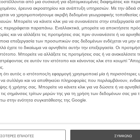
ών.
στέλλονται από μια συσκευή για εξατομικευμένες διαφημίσεις και περ
συνα
εχομένου, έρευνα ακροατηρίου και ανάπτυξη υπηρεσιών.
Με την άδειά σα
χεται να χρησιμοποιήσουμε ακριβή δεδομένα γεωγραφικής τοποθεσίας 
ΑΡΘΡΑ
ών. Μπορείτε να κάνετε κλικ για να συναινέσετε στην επεξεργασία απ
Βιμ Β
ς περιγράφεται παραπάνω. Εναλλακτικά, μπορείτε να αποκτήσετε πρό
Συνέντ
ον Μπεν Αφλεκ;
ίες και να αλλάξετε τις προτιμήσεις σας πριν συναινέσετε ή να αρνηθεί
ποια επεξεργασία των προσωπικών σας δεδομένων ενδέχεται να μην απ
λά έχετε το δικαίωμα να αρνηθείτε αυτήν την επεξεργασία. Οι προτιμήσ
ιστότοπο. Μπορείτε να αλλάξετε τις προτιμήσεις σας ή να ανακαλέσετε
στρέφοντας σε αυτόν τον ιστότοπο και κάνοντας κλικ στο κουμπί "Απ
ς.
 ότι αυτός ο ιστότοπος/η εφαρμογή χρησιμοποιεί μία ή περισσότερες 
Εγγράψου 
ι να συλλέγει και να αποθηκεύει πληροφορίες που περιλαμβάνουν, ενδεικ
ης ή χρήσης σας. Μπορείτε να κάνετε κλικ για να δώσετε ή να αρνηθε
 τις σημάνσεις τρίτων μερών της για τη χρήση των δεδομένων σας για
άτω στην ενότητα συγκατάθεσης της Google.
Θέλω ν
ΣΣΟΤΕΡΕΣ ΕΠΙΛΟΓΕΣ
ΣΥΜΦΩΝΩ