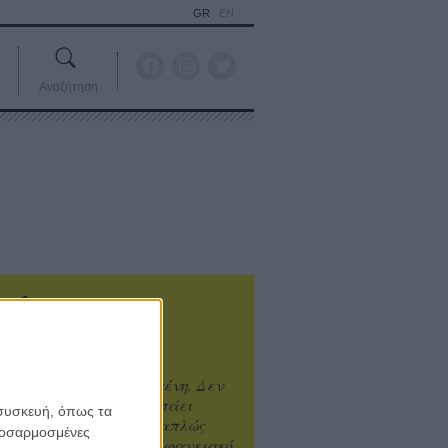
GR
EN
Αναζήτηση
ιτυχία είναι υπερτιμημένη. Δεν
άνει καλύτερο, δεν σε πάει
 συσκευή, όπως τα
ενά η επιτυχία. Είναι απλώς
προσαρμοσμένες
ωραίο, ανεβαστικό, επιφανειακό