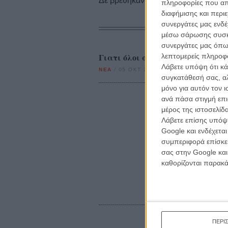
Δε βρέθηκαν σχετικές κριτικές ταινι
πληροφορίες που απο
διαφήμισης και περι
συνεργάτες μας ενδέ
μέσω σάρωσης συσκευ
συνεργάτες μας όπω
Γιατι όλοι σήμερα θαυμάζουν τ
λεπτομερείς πληροφορ
Λάβετε υπόψη ότι κά
ΝΕΑ
/
05 ΟΚΤ 2014
/
Μανώλης Κρανάκης
συγκατάθεσή σας, αλ
μόνο για αυτόν τον 
ανά πάσα στιγμή επι
μέρος της ιστοσελίδα
Λάβετε επίσης υπόψη
Google και ενδέχετα
συμπεριφορά επίσκεψ
σας στην Google και
καθορίζονται παρακ
ΠΕΡΙ