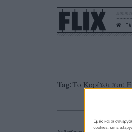
summer
ΤΑ
Tag
Το Κορίτσι που 
:
Εμείς και οι συνεργ
cookies, και επεξε