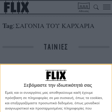
Αίθουσες
Tag
ΣΑΓΟΝΙΑ ΤΟΥ ΚΑΡΧΑΡΙΑ
:
ΤΑΙΝΙΕΣ
Δε βρέθηκαν σχετικές κριτικές ταινιών.
ΑΡΘΡΑ
Σεβόμαστε την ιδιωτικότητά σας
Εμείς και οι συνεργάτες μας αποθηκεύουμε και/ή έχουμε
Μια περιπέτεια όχι σαν όλες τις άλλες: Σπάνιες
πρόσβαση σε πληροφορίες σε μια συσκευή, όπως τα cookies,
φωτογραφίες από τα γυρίσματα των «Κυνηγών της
και επεξεργαζόμαστε προσωπικά δεδομένα, όπως μοναδικοί
Χαμένης Κιβωτού»!
αναγνωριστικοί και προσαρμοσμένες πληροφορίες που
ΝΕΑ
/
15 ΣΕΠ 2012
/
Μανώλης Κρανάκης