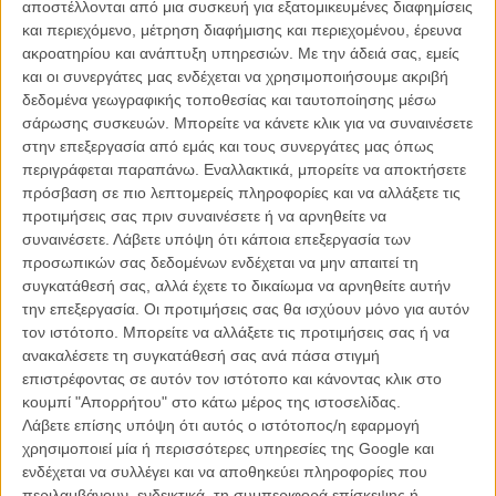
αποστέλλονται από μια συσκευή για εξατομικευμένες διαφημίσεις
και περιεχόμενο, μέτρηση διαφήμισης και περιεχομένου, έρευνα
Αδυνατίστε, τρομάζοντας! Βλέποντας horror films καις
ακροατηρίου και ανάπτυξη υπηρεσιών.
Με την άδειά σας, εμείς
θερμίδες!
και οι συνεργάτες μας ενδέχεται να χρησιμοποιήσουμε ακριβή
ΝΕΑ
/
30 ΟΚΤ 2012
/
Πόλυ Λυκούργου
δεδομένα γεωγραφικής τοποθεσίας και ταυτοποίησης μέσω
σάρωσης συσκευών. Μπορείτε να κάνετε κλικ για να συναινέσετε
στην επεξεργασία από εμάς και τους συνεργάτες μας όπως
περιγράφεται παραπάνω. Εναλλακτικά, μπορείτε να αποκτήσετε
πρόσβαση σε πιο λεπτομερείς πληροφορίες και να αλλάξετε τις
προτιμήσεις σας πριν συναινέσετε ή να αρνηθείτε να
συναινέσετε.
Λάβετε υπόψη ότι κάποια επεξεργασία των
προσωπικών σας δεδομένων ενδέχεται να μην απαιτεί τη
συγκατάθεσή σας, αλλά έχετε το δικαίωμα να αρνηθείτε αυτήν
Η επιτυχία είναι υπερτιμημένη. Δεν σε κάνει
την επεξεργασία. Οι προτιμήσεις σας θα ισχύουν μόνο για αυτόν
καλύτερο, δεν σε πάει πουθενά η επιτυχία. Είναι
τον ιστότοπο. Μπορείτε να αλλάξετε τις προτιμήσεις σας ή να
απλώς ένα ωραίο, ανεβαστικό, επιφανειακό
συναίσθημα.»
ανακαλέσετε τη συγκατάθεσή σας ανά πάσα στιγμή
επιστρέφοντας σε αυτόν τον ιστότοπο και κάνοντας κλικ στο
κουμπί "Απορρήτου" στο κάτω μέρος της ιστοσελίδας.
Λάβετε επίσης υπόψη ότι αυτός ο ιστότοπος/η εφαρμογή
Βιμ Βέντερς
χρησιμοποιεί μία ή περισσότερες υπηρεσίες της Google και
Συνέντευξη
ενδέχεται να συλλέγει και να αποθηκεύει πληροφορίες που
περιλαμβάνουν, ενδεικτικά, τη συμπεριφορά επίσκεψης ή