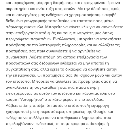
και περιεχόμενο, μέτρηση διαφήμισης και περιεχομένου, έρευνα
ακροατηρίου και ανάπτυξη υπηρεσιών.
Με την άδειά σας, εμείς
και οι συνεργάτες μας ενδέχεται να χρησιμοποιήσουμε ακριβή
δεδομένα γεωγραφικής τοποθεσίας και ταυτοποίησης μέσω
σάρωσης συσκευών. Μπορείτε να κάνετε κλικ για να συναινέσετε
στην επεξεργασία από εμάς και τους συνεργάτες μας όπως
περιγράφεται παραπάνω. Εναλλακτικά, μπορείτε να αποκτήσετε
Η επιτυχία είναι υπερτιμημένη. Δεν σε κάνει
πρόσβαση σε πιο λεπτομερείς πληροφορίες και να αλλάξετε τις
καλύτερο, δεν σε πάει πουθενά η επιτυχία. Είναι
προτιμήσεις σας πριν συναινέσετε ή να αρνηθείτε να
απλώς ένα ωραίο, ανεβαστικό, επιφανειακό
συναινέσετε.
Λάβετε υπόψη ότι κάποια επεξεργασία των
συναίσθημα.»
προσωπικών σας δεδομένων ενδέχεται να μην απαιτεί τη
συγκατάθεσή σας, αλλά έχετε το δικαίωμα να αρνηθείτε αυτήν
την επεξεργασία. Οι προτιμήσεις σας θα ισχύουν μόνο για αυτόν
Βιμ Βέντερς
τον ιστότοπο. Μπορείτε να αλλάξετε τις προτιμήσεις σας ή να
Συνέντευξη
ανακαλέσετε τη συγκατάθεσή σας ανά πάσα στιγμή
επιστρέφοντας σε αυτόν τον ιστότοπο και κάνοντας κλικ στο
κουμπί "Απορρήτου" στο κάτω μέρος της ιστοσελίδας.
Λάβετε επίσης υπόψη ότι αυτός ο ιστότοπος/η εφαρμογή
CONNECT
χρησιμοποιεί μία ή περισσότερες υπηρεσίες της Google και
ενδέχεται να συλλέγει και να αποθηκεύει πληροφορίες που
Εγγράψου στο εβδομαδιαίο newsletter μας.
περιλαμβάνουν, ενδεικτικά, τη συμπεριφορά επίσκεψης ή