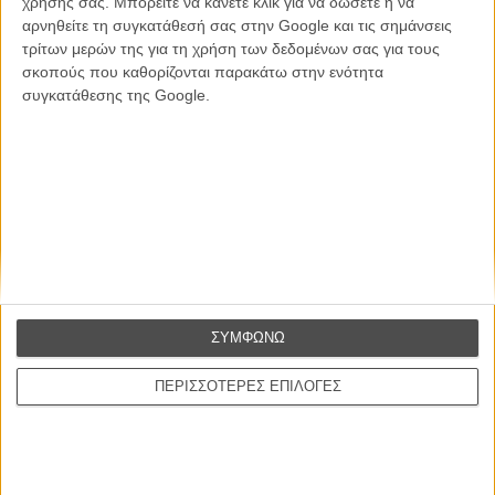
χρήσης σας. Μπορείτε να κάνετε κλικ για να δώσετε ή να
ΕΓΓΡΑΦΗ
αρνηθείτε τη συγκατάθεσή σας στην Google και τις σημάνσεις
τρίτων μερών της για τη χρήση των δεδομένων σας για τους
Θέλω να λαμβάνω τα newsletter σας.
σκοπούς που καθορίζονται παρακάτω στην ενότητα
συγκατάθεσης της Google.
ΣΥΜΦΩΝΩ
ΠΕΡΙΣΣΟΤΕΡΕΣ ΕΠΙΛΟΓΕΣ