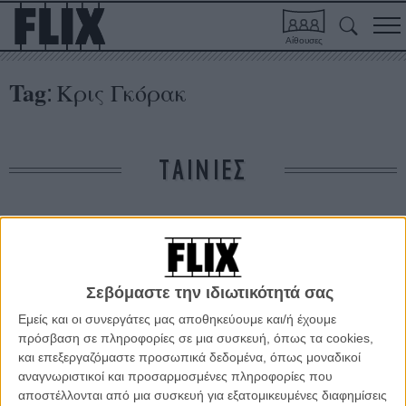
Αίθουσες
Tag
Κρις Γκόρακ
:
ΤΑΙΝΙΕΣ
Δε βρέθηκαν σχετικές κριτικές ταινιών.
ΑΡΘΡΑ
Σεβόμαστε την ιδιωτικότητά σας
Εμείς και οι συνεργάτες μας αποθηκεύουμε και/ή έχουμε
«The Darkest Hour»: Οχι μια ταινία για τους
πρόσβαση σε πληροφορίες σε μια συσκευή, όπως τα cookies,
συνδικαλιστές της ΔΕΗ
και επεξεργαζόμαστε προσωπικά δεδομένα, όπως μοναδικοί
αναγνωριστικοί και προσαρμοσμένες πληροφορίες που
ΝΕΑ
/
03 ΑΥΓ 2011
/
Γιώργος Κρασσακόπουλος
αποστέλλονται από μια συσκευή για εξατομικευμένες διαφημίσεις