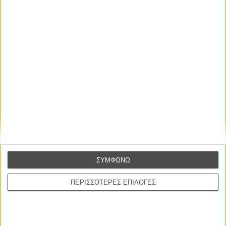
Οι Αρμονίες Βερκμάιστερ
Werckmeister Harmonies
Μπέλα Ταρ
Μια Θέση στον Ηλιο
A Place in the Sun
Τζορτζ Στίβενς
Οδύσσεια
The Odyssey
Κρίστοφερ Νόλαν
ΣΥΜΦΩΝΩ
Ψηλά Τακούνια
Tacones lejanos
ΠΕΡΙΣΣΟΤΕΡΕΣ ΕΠΙΛΟΓΕΣ
Πέδρο Αλμοδόβαρ
Ο Παραχαράκτης
L’ Affaire Bojarski (The Moneymaker)
Ζαν-Πολ Σαλομέ