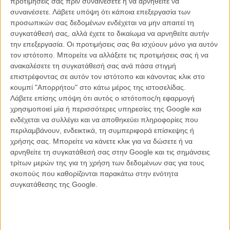
προτιμήσεις σας πριν συναινέσετε ή να αρνηθείτε να
συναινέσετε.
Λάβετε υπόψη ότι κάποια επεξεργασία των
προσωπικών σας δεδομένων ενδέχεται να μην απαιτεί τη
συγκατάθεσή σας, αλλά έχετε το δικαίωμα να αρνηθείτε αυτήν
ΝΕΑ
την επεξεργασία. Οι προτιμήσεις σας θα ισχύουν μόνο για αυτόν
Μίλα μου για καλοκαιρινά φεστιβάλ κινηματογράφου
τον ιστότοπο. Μπορείτε να αλλάξετε τις προτιμήσεις σας ή να
στην Ελλάδα
ανακαλέσετε τη συγκατάθεσή σας ανά πάσα στιγμή
επιστρέφοντας σε αυτόν τον ιστότοπο και κάνοντας κλικ στο
Ο πιο αναλυτικός οδηγός των καλοκαιρινών φεστιβάλ σε νησιά και ηπειρωτική
Ελλάδα είναι εδώ
κουμπί "Απορρήτου" στο κάτω μέρος της ιστοσελίδας.
Λάβετε επίσης υπόψη ότι αυτός ο ιστότοπος/η εφαρμογή
χρησιμοποιεί μία ή περισσότερες υπηρεσίες της Google και
ενδέχεται να συλλέγει και να αποθηκεύει πληροφορίες που
περιλαμβάνουν, ενδεικτικά, τη συμπεριφορά επίσκεψης ή
χρήσης σας. Μπορείτε να κάνετε κλικ για να δώσετε ή να
αρνηθείτε τη συγκατάθεσή σας στην Google και τις σημάνσεις
τρίτων μερών της για τη χρήση των δεδομένων σας για τους
Η επιτυχία είναι υπερτιμημένη. Δεν σε κάνει
σκοπούς που καθορίζονται παρακάτω στην ενότητα
καλύτερο, δεν σε πάει πουθενά η επιτυχία. Είναι
συγκατάθεσης της Google.
απλώς ένα ωραίο, ανεβαστικό, επιφανειακό
συναίσθημα.»