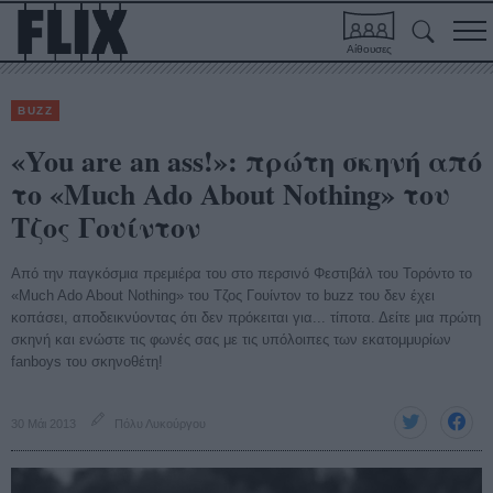
Αίθουσες
BUZZ
«You are an ass!»: πρώτη σκηνή από
το «Much Ado About Nothing» του
Τζος Γουίντον
Από την παγκόσμια πρεμιέρα του στο περσινό Φεστιβάλ του Τορόντο το
«Much Ado About Nothing» του Τζος Γουίντον το buzz του δεν έχει
κοπάσει, αποδεικνύοντας ότι δεν πρόκειται για... τίποτα. Δείτε μια πρώτη
σκηνή και ενώστε τις φωνές σας με τις υπόλοιπες των εκατομμυρίων
fanboys του σκηνοθέτη!
30 Μάι 2013
Πόλυ Λυκούργου