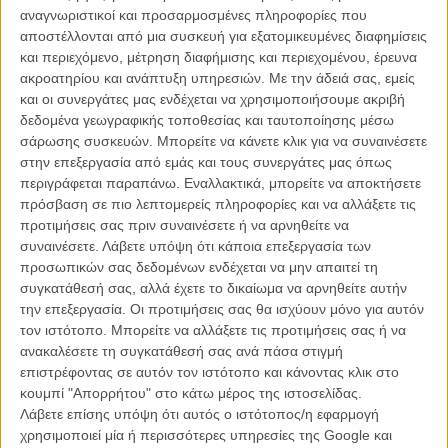
κατατεθέν υπογραφή του Τζος Γουίντον.
αναγνωριστικοί και προσαρμοσμένες πληροφορίες που
αποστέλλονται από μια συσκευή για εξατομικευμένες διαφημίσεις
Το «Much Ado About Nothing» διαδραματίζεται εξ ολοκλήρου στο
και περιεχόμενο, μέτρηση διαφήμισης και περιεχομένου, έρευνα
σπίτι του Γουίντον στην Σάντα Μόνικα και, σύμφωνα δικές του
ακροατηρίου και ανάπτυξη υπηρεσιών.
Με την άδειά σας, εμείς
δηλώσεις, πρόκειται για ένα ερωτικό γράμμα στο κείμενο, στους
και οι συνεργάτες μας ενδέχεται να χρησιμοποιήσουμε ακριβή
ηθοποιούς, στο ίδιο το σπίτι: ο σκηνοθέτης χρησιμοποιεί
δεδομένα γεωγραφικής τοποθεσίας και ταυτοποίησης μέσω
πρωταγωνιστές και δευτεραγωνιστές από όλες τις ταινίες της
σάρωσης συσκευών. Μπορείτε να κάνετε κλικ για να συναινέσετε
καριέρας του (από το Firefly μέχρι και το Dollhouse) κι η
στην επεξεργασία από εμάς και τους συνεργάτες μας όπως
εμπιστοσύνη των ηθοποιών του είναι εμφανής.
περιγράφεται παραπάνω. Εναλλακτικά, μπορείτε να αποκτήσετε
πρόσβαση σε πιο λεπτομερείς πληροφορίες και να αλλάξετε τις
προτιμήσεις σας πριν συναινέσετε ή να αρνηθείτε να
συναινέσετε.
Λάβετε υπόψη ότι κάποια επεξεργασία των
Δείτε αυτή την πρώτη σκηνή (όπου ο Νέιθον Φίλιον είναι ένας
προσωπικών σας δεδομένων ενδέχεται να μην απαιτεί τη
σαιξπηρικός... γάιδαρος/ κώλος/μαλάκας) και θα καταλάβετε τον
συγκατάθεσή σας, αλλά έχετε το δικαίωμα να αρνηθείτε αυτήν
τόνο, το ύφος και το πόσο τολμηρό στη σύλληψη και στην
την επεξεργασία. Οι προτιμήσεις σας θα ισχύουν μόνο για αυτόν
εφαρμογή είναι το πείραμα του δημιουργού, ο οποίος την ίδια εποχή
τον ιστότοπο. Μπορείτε να αλλάξετε τις προτιμήσεις σας ή να
γύριζε άλλη μία μικρή ταινία: τους «Avengers»!
ανακαλέσετε τη συγκατάθεσή σας ανά πάσα στιγμή
επιστρέφοντας σε αυτόν τον ιστότοπο και κάνοντας κλικ στο
Διαβάστε περισσότερα
:
κουμπί "Απορρήτου" στο κάτω μέρος της ιστοσελίδας.
Λάβετε επίσης υπόψη ότι αυτός ο ιστότοπος/η εφαρμογή
Δεν είναι Γούντι Αλεν... Δεν είναι Γουίλιαμ Σαίξπηρ... Είναι το
χρησιμοποιεί μία ή περισσότερες υπηρεσίες της Google και