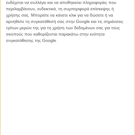
τρέιλερ του «Much Ado About Nothing» του Τζος Γουίντον
ενδέχεται να συλλέγει και να αποθηκεύει πληροφορίες που
Τορόντο 2012, «Much Ado About Nothing»: O Σαίξπηρ στη
περιλαμβάνουν, ενδεικτικά, τη συμπεριφορά επίσκεψης ή
Σάντα Μόνικα
χρήσης σας. Μπορείτε να κάνετε κλικ για να δώσετε ή να
Τζος Γουίντον: Ενας auteur της τηλεόρασης κάνει σινεμά!
αρνηθείτε τη συγκατάθεσή σας στην Google και τις σημάνσεις
Γυρίζοντας τον Σαίξπηρ σε 12 ημέρες!
τρίτων μερών της για τη χρήση των δεδομένων σας για τους
σκοπούς που καθορίζονται παρακάτω στην ενότητα
συγκατάθεσης της Google.