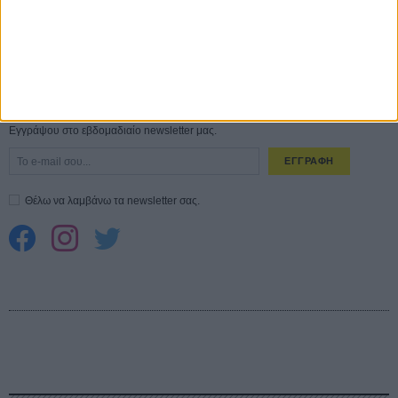
Spider-Man: Καινούργια Μέρα
30 ΜΑΡ
CONNECT
Εγγράψου στο εβδομαδιαίο newsletter μας.
ΕΓΓΡΑΦΗ
Θέλω να λαμβάνω τα newsletter σας.