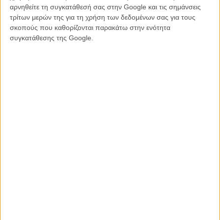
κάθε άντρα. Και με όλους. Αλλά και ο Έκτορας, εγκαταλειμμένος
αρνηθείτε τη συγκατάθεσή σας στην Google και τις σημάνσεις
από την μητέρα του, γίνεται μέρα με την μέρα ένας βίαιος και
τρίτων μερών της για τη χρήση των δεδομένων σας για τους
απρόβλεπτος άντρας. Τους λείπει η αγάπη και την θέλουν όσο
σκοπούς που καθορίζονται παρακάτω στην ενότητα
τίποτα δική τους. Μόνο δική τους.
συγκατάθεσης της Google.
Άραγε η αγάπη θα μπορέσει να αλλάξει την μοίρα αυτών των
ανθρώπων; Μπορεί η αγάπη να νικήσει κάτι κολοσσιαίο όπως η
μοίρα; Κι αν μπορεί, μέχρι που θα φτάσουν για την αγάπη;
Διαβάστε ακόμη
Τόνια Σωτηροπούλου: «Ο στόχος μου είναι αυτό που κάνω, εκεί
όπου το κάνω»
Κώστας Ζάπας: «Δεν αντιλαμβάνομαι την ηθική με το
ημερολόγιο»
Tags:
Κώστας Ζάπας,
τόνια σωτηροπούλου
ΜΗ ΧΑΣΕΤΕ