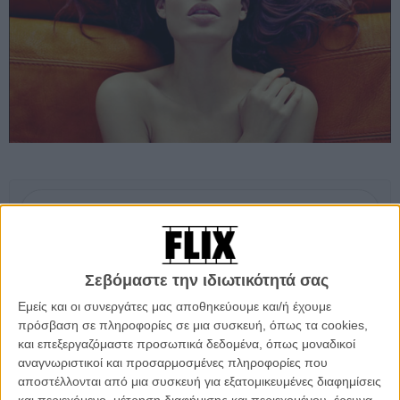
Προσθέστε το Flix στις προτιμήσεις σας στο
Google
Σεβόμαστε την ιδιωτικότητά σας
Την γνωρίσαμε από τους ρόλους της στο
«Skyfall»
και το
«Berberian Sound Studio»
, αλλά η Τόνια Σωτηροπούλου επιστρέφει
Εμείς και οι συνεργάτες μας αποθηκεύουμε και/ή έχουμε
στην Ελλάδα για να πρωταγωνιστήσει στην νεά ταινία του Κώστα
πρόσβαση σε πληροφορίες σε μια συσκευή, όπως τα cookies,
Ζάπα, που θα προηγηθεί του ήδη ανακοινωμένου
«Frankenstein
και επεξεργαζόμαστε προσωπικά δεδομένα, όπως μοναδικοί
REC»
.
αναγνωριστικοί και προσαρμοσμένες πληροφορίες που
αποστέλλονται από μια συσκευή για εξατομικευμένες διαφημίσεις
Το φιλμ που αναρωτιέται «μέχρι που μπορεί να φτάσει κανείς για την
και περιεχόμενο, μέτρηση διαφήμισης και περιεχομένου, έρευνα