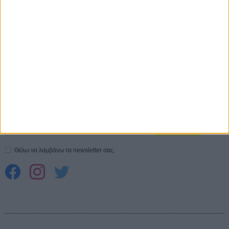
σεξουαλική επίθεση»
30 ΙΟΥΛ
10 καυτές ταινίες (+ 5 δροσερές επανεκδόσεις) για τον Αύγουστο
01
ΑΥΓ
Spider-Man: Καινούργια Μέρα
30 ΜΑΡ
CONNECT
Εγγράψου στο εβδομαδιαίο newsletter μας.
ΕΓΓΡΑΦΗ
Θέλω να λαμβάνω τα newsletter σας.