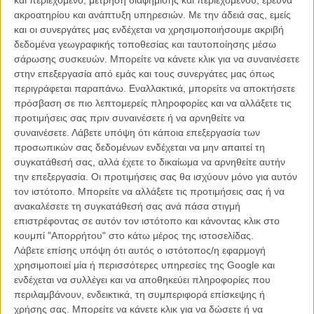
αγάπη» μετρά ακόμη τους Αγγελική Παπαθεμελή, Αντώνη
ακροατηρίου και ανάπτυξη υπηρεσιών.
Με την άδειά σας, εμείς
Παπαδόπουλο, Νικολίτσα Ντρίζη, και τον πρωτοεμφανιζόμενο
και οι συνεργάτες μας ενδέχεται να χρησιμοποιήσουμε ακριβή
Αρίστο Σουλιώτη στους πρωταγωνιστές του, ενώ σε έναν ρόλο
δεδομένα γεωγραφικής τοποθεσίας και ταυτοποίησης μέσω
έκπληξη εμφανίζεται ο μύθος της ελληνικής ροκ σκηνής Δημήτρης
σάρωσης συσκευών. Μπορείτε να κάνετε κλικ για να συναινέσετε
Πουλικάκος.
στην επεξεργασία από εμάς και τους συνεργάτες μας όπως
περιγράφεται παραπάνω. Εναλλακτικά, μπορείτε να αποκτήσετε
Η ταινία ακολουθεί την ιστορία της Στέλλας, μια σαραντάρας
πρόσβαση σε πιο λεπτομερείς πληροφορίες και να αλλάξετε τις
εξωτικής γυναίκας, η οποία μετά το θάνατο του άντρα της σε ένα
προτιμήσεις σας πριν συναινέσετε ή να αρνηθείτε να
αυτοκινητιστικό ατύχημα, που τα αίτιά του έμειναν αδιευκρίνιστα,
συναινέσετε.
Λάβετε υπόψη ότι κάποια επεξεργασία των
δίνει παραστάσεις sex show σε έναν παλιό κινηματογράφο τέχνης,
προσωπικών σας δεδομένων ενδέχεται να μην απαιτεί τη
που έχει μετατραπεί σε στριπτιζάδικο, προκειμένου να επιβιώσει με
συγκατάθεσή σας, αλλά έχετε το δικαίωμα να αρνηθείτε αυτήν
την νεαρή κόρη της, την Φανή. Εκεί θα την γνωρίσει ένας
την επεξεργασία. Οι προτιμήσεις σας θα ισχύουν μόνο για αυτόν
γερασμένος πια playboy, ο Νίκος, που περιφέρεται μόνος,
τον ιστότοπο. Μπορείτε να αλλάξετε τις προτιμήσεις σας ή να
παρατημένος από την γυναίκα του, αλλά και τον γιο του, τον
ανακαλέσετε τη συγκατάθεσή σας ανά πάσα στιγμή
Έκτορα, ο οποίος μόλις έχει παντρευτεί.
επιστρέφοντας σε αυτόν τον ιστότοπο και κάνοντας κλικ στο
κουμπί "Απορρήτου" στο κάτω μέρος της ιστοσελίδας.
Ο Νίκος θα αγαπήσει την Στέλλα ακαριαία, απόλυτα, απεγνωσμένα.
Λάβετε επίσης υπόψη ότι αυτός ο ιστότοπος/η εφαρμογή
Και θα την διεκδικήσει. Όμως τα παιδιά τους, η Φανή κι ο Έκτορας,
χρησιμοποιεί μία ή περισσότερες υπηρεσίες της Google και
θα διεκδικήσουν κι αυτά το μερίδιό τους από την αγάπη. Γιατί η
ενδέχεται να συλλέγει και να αποθηκεύει πληροφορίες που
Φανή, που δεν έχει αποδεχτεί τον θάνατο της πατέρα της, έχει γίνει
περιλαμβάνουν, ενδεικτικά, τη συμπεριφορά επίσκεψης ή
πλέον επιθετική, ατίθαση, εκρηκτική. Και κυρίως ερωτική. Με τον
χρήσης σας. Μπορείτε να κάνετε κλικ για να δώσετε ή να