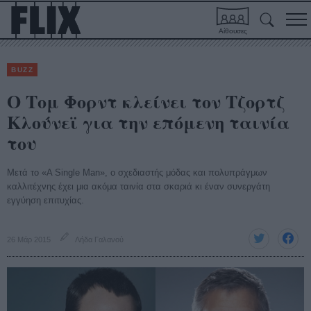
Αίθουσες
BUZZ
Ο Τομ Φορντ κλείνει τον Τζορτζ
Κλούνεϊ για την επόμενη ταινία
του
Μετά το «A Single Man», ο σχεδιαστής μόδας και πολυπράγμων
καλλιτέχνης έχει μια ακόμα ταινία στα σκαριά κι έναν συνεργάτη
εγγύηση επιτυχίας.
26 Μάρ 2015
Λήδα Γαλανού