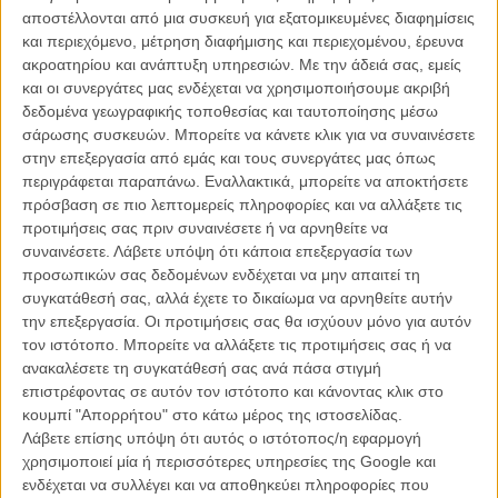
Από τότε, εκτός από κάποιες φήμες ότι σχεδίαζε να περάσει στην
αποστέλλονται από μια συσκευή για εξατομικευμένες διαφημίσεις
κωμωδία, ο Τομ Φορντ κράτησε κινηματογραφική σιωπή. Ως τώρα.
και περιεχόμενο, μέτρηση διαφήμισης και περιεχομένου, έρευνα
ακροατηρίου και ανάπτυξη υπηρεσιών.
Με την άδειά σας, εμείς
Διαβάστε ακόμη: Ο Τομ Φορντ είναι έτοιμος να σκηνοθετήσει
και οι συνεργάτες μας ενδέχεται να χρησιμοποιήσουμε ακριβή
τις επόμενες δύο ταινίες του
δεδομένα γεωγραφικής τοποθεσίας και ταυτοποίησης μέσω
σάρωσης συσκευών. Μπορείτε να κάνετε κλικ για να συναινέσετε
Η νέα του ταινία θα λέγεται «Nocturnal Animals» κι είναι διασκευή
στην επεξεργασία από εμάς και τους συνεργάτες μας όπως
του μυθιστορήματος «Tony and Susan» του Οστιν Ράιτ του 1993. Η
περιγράφεται παραπάνω. Εναλλακτικά, μπορείτε να αποκτήσετε
ιστορία παρακολουθεί τη Σούζαν, η οποία λαμβάνει το χειρόγραφο
πρόσβαση σε πιο λεπτομερείς πληροφορίες και να αλλάξετε τις
ενός βιβλίου από τον πρώην άντρα της που εγκατέλειψε 20 χρόνια
προτιμήσεις σας πριν συναινέσετε ή να αρνηθείτε να
νωρίτερα και που τώρα της ζητά τη γνώμη της. Το μυθιστόρημα
συναινέσετε.
Λάβετε υπόψη ότι κάποια επεξεργασία των
εκτυλλίσσεται σε δυο άξονες: την ιστορία μέσα στο μυθιστόρημα, με
προσωπικών σας δεδομένων ενδέχεται να μην απαιτεί τη
τον τίτλο «Nocturnal Animals», που αναφέρεται σ' έναν άντρα που
συγκατάθεσή σας, αλλά έχετε το δικαίωμα να αρνηθείτε αυτήν
βλέπει τις οικογενειακές διακοπές του να μετατρέπονται σε μια βίαιη,
την επεξεργασία. Οι προτιμήσεις σας θα ισχύουν μόνο για αυτόν
μοιραία περιπέτεια. Και την ιστορία της Σούζαν που ανατρέχει στον
τον ιστότοπο. Μπορείτε να αλλάξετε τις προτιμήσεις σας ή να
πρώτο της γάμο και αντιμετωπίζει σκοτεινές αλήθειες για τον εαυτό
ανακαλέσετε τη συγκατάθεσή σας ανά πάσα στιγμή
της.
επιστρέφοντας σε αυτόν τον ιστότοπο και κάνοντας κλικ στο
κουμπί "Απορρήτου" στο κάτω μέρος της ιστοσελίδας.
To 2015 είναι εδώ και αυτές είναι οι ταινίες που δεν μπορούμε
Λάβετε επίσης υπόψη ότι αυτός ο ιστότοπος/η εφαρμογή
να περιμένουμε για να δούμε!
χρησιμοποιεί μία ή περισσότερες υπηρεσίες της Google και
ενδέχεται να συλλέγει και να αποθηκεύει πληροφορίες που