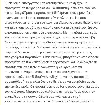
Ηδη από την άφιξή της στο κόκκινο χαλί σε Twitter και Facebook
Εμείς και οι συνεργάτες μας αποθηκεύουμε και/ή έχουμε
επίδοξοι memeδες άρχισαν να σχολιάζουν το πως διαγράφονται οι
πρόσβαση σε πληροφορίες σε μια συσκευή, όπως τα cookies,
ρώγες της μέσα από το ατυχές φουστάνι της Αν Χάθαγουεϊ και το
και επεξεργαζόμαστε προσωπικά δεδομένα, όπως μοναδικοί
αστείο συνεχίστηκε μέχρι και μετά τη λήξη της τελετής των Οσκαρ.
αναγνωριστικοί και προσαρμοσμένες πληροφορίες που
αποστέλλονται από μια συσκευή για εξατομικευμένες διαφημίσεις
και περιεχόμενο, μέτρηση διαφήμισης και περιεχομένου, έρευνα
ακροατηρίου και ανάπτυξη υπηρεσιών.
Με την άδειά σας, εμείς
και οι συνεργάτες μας ενδέχεται να χρησιμοποιήσουμε ακριβή
δεδομένα γεωγραφικής τοποθεσίας και ταυτοποίησης μέσω
σάρωσης συσκευών. Μπορείτε να κάνετε κλικ για να συναινέσετε
στην επεξεργασία από εμάς και τους συνεργάτες μας όπως
περιγράφεται παραπάνω. Εναλλακτικά, μπορείτε να αποκτήσετε
πρόσβαση σε πιο λεπτομερείς πληροφορίες και να αλλάξετε τις
προτιμήσεις σας πριν συναινέσετε ή να αρνηθείτε να
συναινέσετε.
Λάβετε υπόψη ότι κάποια επεξεργασία των
προσωπικών σας δεδομένων ενδέχεται να μην απαιτεί τη
συγκατάθεσή σας, αλλά έχετε το δικαίωμα να αρνηθείτε αυτήν
την επεξεργασία. Οι προτιμήσεις σας θα ισχύουν μόνο για αυτόν
H Huffington Post έγραψε «η εμφάνιση της Αν Χάθαγουεϊ
τον ιστότοπο. Μπορείτε να αλλάξετε τις προτιμήσεις σας ή να
επισκιάστηκε από τις ρώγες της», η Telegraph έγραψε «οι ρώγες
ανακαλέσετε τη συγκατάθεσή σας ανά πάσα στιγμή
της Αν Χάθαγουεϊ είχαν χθες την τιμητική τους», ενώ το αστείο έγινε
επιστρέφοντας σε αυτόν τον ιστότοπο και κάνοντας κλικ στο
ακόμη πιο άκομψο με σχόλια χρηστών τύπου «το Οσκαρ έκανε τις