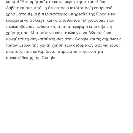
κουμπί "Απορρήτου" στο κάτω μέρος της ιστοσελίδας.
ρώγες της Αν Χάθαγουεϊ να σκληρύνουν» και σταματάμε κάπου
Λάβετε επίσης υπόψη ότι αυτός ο ιστότοπος/η εφαρμογή
εδώ...
χρησιμοποιεί μία ή περισσότερες υπηρεσίες της Google και
ενδέχεται να συλλέγει και να αποθηκεύει πληροφορίες που
Οπως είχε συμβεί πέρσι με το πόδι της Αντζελίνα Τζολί, οι ρώγες
περιλαμβάνουν, ενδεικτικά, τη συμπεριφορά επίσκεψης ή
της Αν Χάθαγουεϊ απέκτησαν αμέσως τον δικό τους
λογαριασμό στο
χρήσης σας. Μπορείτε να κάνετε κλικ για να δώσετε ή να
twitter
, ο απόλυτος τίτλος υπήρξε το «Les Nipperables», ενώ
αρνηθείτε τη συγκατάθεσή σας στην Google και τις σημάνσεις
αναλυτές σε όλον τον κόσμο προσπαθούν ακόμη να εξηγήσουν τι
τρίτων μερών της για τη χρήση των δεδομένων σας για τους
ακριβώς έφταιξε στο φόρεμα της Χάθαγουεϊ και την ανάγκασαν να
σκοπούς που καθορίζονται παρακάτω στην ενότητα
γίνει ο περίγελως των Οσκαρ.
συγκατάθεσης της Google.
Αλλο που δεν ήθελαν οι καλοθελητές που τελευταία έχουν βάλει στο
στόχαστρο την Αν Χάθαγουεϊ, κυρίως λόγω του σερί των
βραβεύσεών της που ολοκληρώθηκαν με το Οσκαρ Β' Γυναικείου
Ρόλου για το «Les Miserables», αλλά και τους δακρύβρεχτους
ευχαριστήριους λόγους της στις κατά καιρούς απονομές...
Δείτε την/τις στον ευχαριστήριο λόγο της: