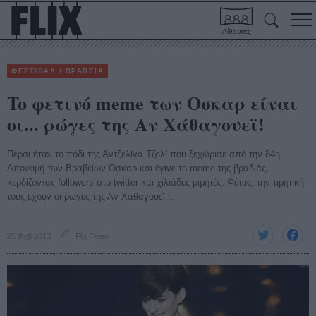
Αίθουσες
ΦΕΣΤΙΒΑΛ / ΒΡΑΒΕΙΑ
To φετινό meme των Οσκαρ είναι
οι... ρώγες της Αν Χάθαγουεϊ!
Πέρσι ήταν το πόδι της Αντζελίνα Τζολί που ξεχώρισε από την 84η
Απονομή των Βραβείων Οσκαρ και έγινε το meme της βραδιάς,
κερδίζοντας followers στο twitter και χιλιάδες μιμητές. Φέτος, την τιμητική
τους έχουν οι ρώγες της Αν Χάθαγουεϊ...
25 Φεβ 2013
Flix Team