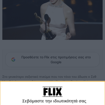
Προσθέστε το Flix στις προτιμήσεις σας στο
Google
Στο γενικότερο σεξιστικό πνεύμα που τον τόνο του έδωσε ο Σεθ
ΜακΦάρλαν τραγουδώντας το «We Saw Your Boobs»
(δείτε το
εδώ)
στην έναρξη της 85ης Απονομής των Βραβείων Οσκαρ, τα
social media ασχολήθηκαν περισσότερο κατά τη διάρκεια των
φετινών Οσκαρ με τις... ρώγες της Αν Χάθαγουεϊ.
Σεβόμαστε την ιδιωτικότητά σας