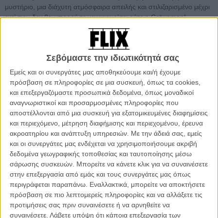
μυστήριο, μια διάχυτη ατμόσφαιρα απειλής και στιλιζαρισμένο μέχρι
εκεί που δεν θα μπορούσε να νιαουρίσει ούτε η Catwoman!
Μπορεί η ειρήνη στο Γκόθαμ Σίτι να είναι κάτι που κρατάει λίγο,
αλλά τίποτα δεν μοιάζει «λίγο» στα δύο αυτά λεπτά που σώζουν δια
Σεβόμαστε την ιδιωτικότητά σας
παντός τη φήμη της
Αν Χάθαγουεϊ - Catwoman
, θυμίζουν το πόσο
ιδανικός είναι ο Μάικλ Κέιν στο ρόλο του Αλφρεντ, κάνουν τον Τομ
Εμείς και οι συνεργάτες μας αποθηκεύουμε και/ή έχουμε
Χάρντι («Mπέιν») έναν ήδη κλασικό κακό, προσφέρουν μια τζούρα
πρόσβαση σε πληροφορίες σε μια συσκευή, όπως τα cookies,
Μαριόν Κοτιγιάρ (και Τζόζεφ Γκόρντον Λέβιτ), διαθέτουνμακράν τον
και επεξεργαζόμαστε προσωπικά δεδομένα, όπως μοναδικοί
πιο μελαγχολικό Μπάτμαν όλων των εποχών, μια σκηνή δράσης
αναγνωριστικοί και προσαρμοσμένες πληροφορίες που
άνευ προηγουμένου και επομένου και δείχνουν - επιτέλους - πως το
αποστέλλονται από μια συσκευή για εξατομικευμένες διαφημίσεις
«epic conclusion» που διαφημίζεται τόσο καιρό είναι όντως επικό.
και περιεχόμενο, μέτρηση διαφήμισης και περιεχομένου, έρευνα
Αν όχι κάτι παραπάνω...
ακροατηρίου και ανάπτυξη υπηρεσιών.
Με την άδειά σας, εμείς
και οι συνεργάτες μας ενδέχεται να χρησιμοποιήσουμε ακριβή
Και επειδή έχουμε πολλά ακόμη να δούμε μέχρι το καλοκαίρι του
δεδομένα γεωγραφικής τοποθεσίας και ταυτοποίησης μέσω
2012 δώστε βάση!
σάρωσης συσκευών. Μπορείτε να κάνετε κλικ για να συναινέσετε
στην επεξεργασία από εμάς και τους συνεργάτες μας όπως
περιγράφεται παραπάνω. Εναλλακτικά, μπορείτε να αποκτήσετε
Tags:
The Dark Knight Rises,
μπάτμαν,
ΝΟΛΑΝ,
ΚΟΤΙΓΙΑΡ,
ΜΠΕΪΛ
πρόσβαση σε πιο λεπτομερείς πληροφορίες και να αλλάξετε τις
προτιμήσεις σας πριν συναινέσετε ή να αρνηθείτε να
συναινέσετε.
Λάβετε υπόψη ότι κάποια επεξεργασία των