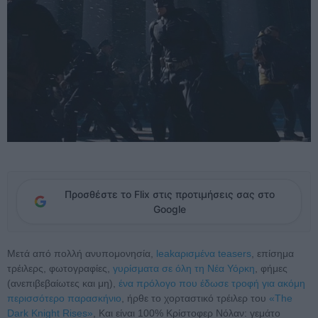
Προσθέστε το Flix στις προτιμήσεις σας στο
Google
Μετά από πολλή ανυπομονησία,
leakαρισμένα teasers
, επίσημα
τρέιλερς, φωτογραφίες,
γυρίσματα σε όλη τη Νέα Υόρκη
, φήμες
(ανεπιβεβαίωτες και μη),
ένα πρόλογο που έδωσε τροφή για ακόμη
περισσότερο παρασκήνιο
, ήρθε το χορταστικό τρέιλερ του
«Τhe
Dark Knight Rises»
, Και είναι 100% Κρίστοφερ Νόλαν: γεμάτο