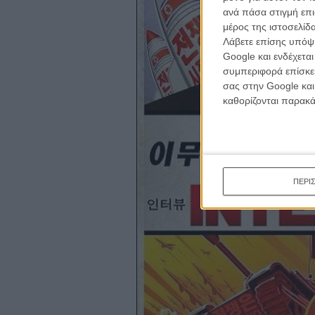
κριτικ
ανά πάσα στιγμή επι
μέρος της ιστοσελίδα
Λάβετε επίσης υπόψη
Google και ενδέχετα
συμπεριφορά επίσκεψ
σας στην Google και
καθορίζονται παρακ
ΠΕΡΙ