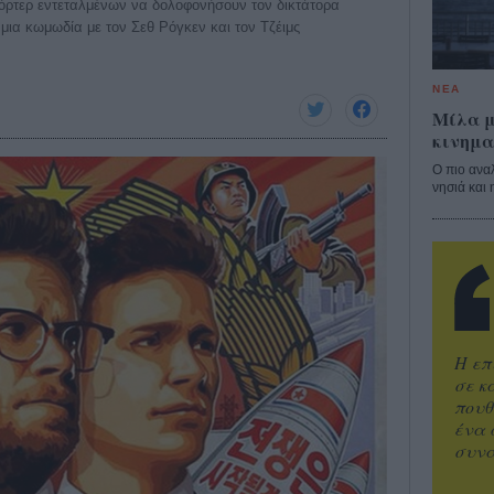
πόρτερ εντεταλμένων να δολοφονήσουν τον δικτάτορα
 μια κωμωδία με τον Σεθ Ρόγκεν και τον Τζέιμς
ΝΕΑ
Μίλα μ
κινημα
Ο πιο ανα
νησιά και 
Η επ
σε κ
πουθ
ένα 
συνα