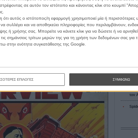
L’ Affaire
ές | συνεντεύξεις | απόψεις | αφιερώματα | διαγωνισμοί
στρέφοντας σε αυτόν τον ιστότοπο και κάνοντας κλικ στο κουμπί "Απ
Ζαν-Πολ 
ς.
 ότι αυτός ο ιστότοπος/η εφαρμογή χρησιμοποιεί μία ή περισσότερες 
ι να συλλέγει και να αποθηκεύει πληροφορίες που περιλαμβάνουν, ενδεικ
ΕΓΓΡΑΦΗ
ης ή χρήσης σας. Μπορείτε να κάνετε κλικ για να δώσετε ή να αρνηθε
 τις σημάνσεις τρίτων μερών της για τη χρήση των δεδομένων σας για
Οδύσ
άτω στην ενότητα συγκατάθεσης της Google.
Save
Καμπ
Ο Τζ
διαπ
ΣΣΟΤΕΡΕΣ ΕΠΙΛΟΓΕΣ
ΣΥΜΦΩΝΩ
10 κ
τον 
Spid