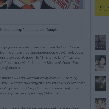
Βιμ Β
Συνέντ
ix στις προτιμήσεις σας στο Google
νός μεγάλου πολιτικού κατασκοπικού θρίλερ, αλλά με
Είναι η συνταγή που χρησιμοποιούμε συχνά: παίρνουμε
με μερικούς ηλίθιους. Το "This is the End" ήταν ένα
ss" ήταν μια ταινία δράσης των 80s με ηλίθιους. Ετσι
 με ηλίθιους.»
 Interview» είναι κατατοπιστική σχετικά με το πως
 καν μια ταινία που αφηγείται την ιστορία δύο ρεπόρτερ
τευξη με τον Κιμ Τζονγκ Ουν, για να ανακαλύψουν στην
καλά οργανωμένο σχέδιο της CIA για να τον
ο teaser του «The Interview» που μόλις κυκλοφόρησε