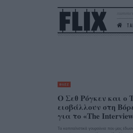
summer
ΤΑ
BUZZ
O Σεθ Ρόγκεν και ο 
εισβάλλουν στη Βόρε
για το «The Intervie
Τα καπιταλιστικά γουρούνια που μας έδωσα