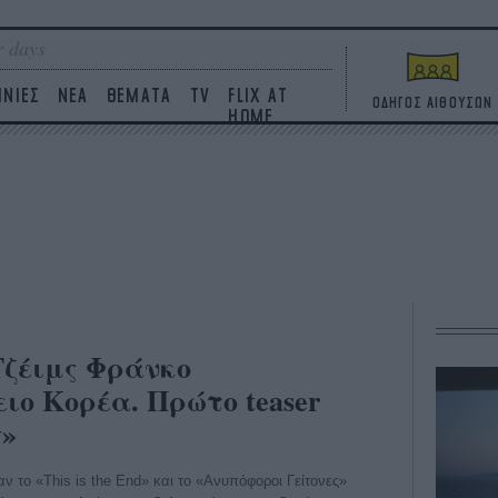
 days
ΙΝΙΕΣ
ΝΕΑ
ΘΕΜΑΤΑ
TV
FLIX AT
ΟΔΗΓΟΣ ΑΙΘΟΥΣΩΝ
HOME
Τζέιμς Φράνκο
ιο Κορέα. Πρώτο teaser
w»
ν το «This is the End» και το «Ανυπόφοροι Γείτονες»