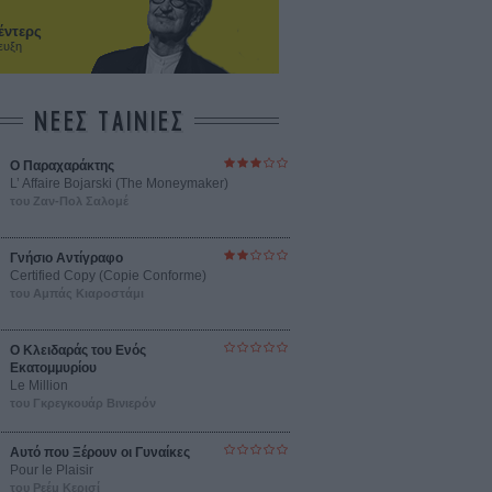
έντερς
ευξη
ΝΕΕΣ ΤΑΙΝΙΕΣ
Ο Παραχαράκτης
L’ Affaire Bojarski (The Moneymaker)
του Ζαν-Πολ Σαλομέ
Γνήσιο Αντίγραφο
Certified Copy (Copie Conforme)
του Αμπάς Κιαροστάμι
Ο Κλειδαράς του Ενός
Εκατομμυρίου
Le Million
του Γκρεγκουάρ Βινιερόν
Αυτό που Ξέρουν οι Γυναίκες
Pour le Plaisir
του Ρεέμ Κερισί