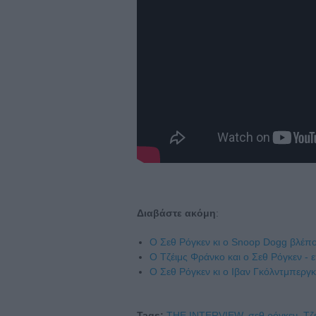
Διαβάστε ακόμη
:
Ο Σεθ Ρόγκεν κι ο Snoop Dogg βλέπ
Ο Τζέιμς Φράνκο και ο Σεθ Ρόγκεν -
Ο Σεθ Ρόγκεν κι ο Ιβαν Γκόλντμπεργ
Tags:
THE INTERVIEW,
σεθ ρόγκεν,
Τζ