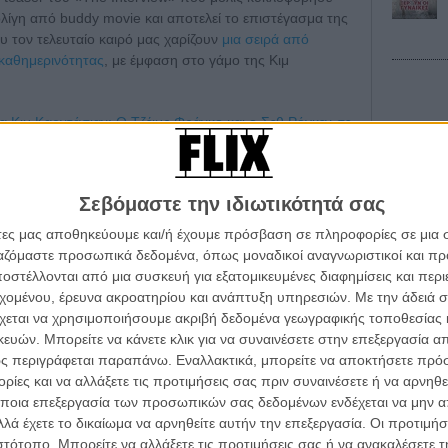
 ολίγη από buddy movie και αποτελεί το επιστέγασμα της
 τον τελευταίο καιρό μας χαρίζουν
μια σειρά από
 καθημερινότητας
, με έμφαση στο γάμο της Κιμ
α Κιμ Καρντάσιαν; Ο Τζέιμς Φράνκο και ο Σεθ Ρόγκεν σε
Οι Αρμονί
Werckmei
Σεβόμαστε την ιδιωτικότητά σας
Μπέλα Τα
άτες μας αποθηκεύουμε και/ή έχουμε πρόσβαση σε πληροφορίες σε μια
Μια Θέση 
A Place in
ργαζόμαστε προσωπικά δεδομένα, όπως μοναδικοί αναγνωριστικοί και 
Τζορτζ Στί
στέλλονται από μια συσκευή για εξατομικευμένες διαφημίσεις και περ
α τα βλέπεις όλα σινεμά...
εχομένου, έρευνα ακροατηρίου και ανάπτυξη υπηρεσιών.
Με την άδειά σα
κινηματογραφική εβδομάδα
Οδύσσεια
χεται να χρησιμοποιήσουμε ακριβή δεδομένα γεωγραφικής τοποθεσίας 
The Odys
Κρίστοφε
 τον τρόπο του flix
ών. Μπορείτε να κάνετε κλικ για να συναινέσετε στην επεξεργασία απ
ς περιγράφεται παραπάνω. Εναλλακτικά, μπορείτε να αποκτήσετε πρό
Ψηλά Τακ
ίες και να αλλάξετε τις προτιμήσεις σας πριν συναινέσετε ή να αρνηθεί
Tacones l
wsletter
του flix, στο inbox σου
Πέδρο Αλ
ποια επεξεργασία των προσωπικών σας δεδομένων ενδέχεται να μην απ
λά έχετε το δικαίωμα να αρνηθείτε αυτήν την επεξεργασία. Οι προτιμήσ
Ο Παραχα
τογραφικές ειδήσεις | νέες ταινίες | πρόγραμμα αιθουσών για όλη την Ελλάδα |
ιστότοπο. Μπορείτε να αλλάξετε τις προτιμήσεις σας ή να ανακαλέσετε