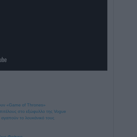
ουν «Game of Thrones»
 επιτέλους στο εξώφυλλο της Vogue
κ αγαπούν το λουκάνικό τους
έιμς Φράνκο