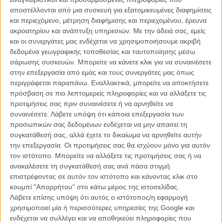
Ράιαν Γκόσλινγκ, με τον τελευταίο να προσφέρει το μικρόφωνο στον
αποστέλλονται από μια συσκευή για εξατομικευμένες διαφημίσεις
υποψήφιο γαμπρό και μια ολόκληρη αίθουσα να γίνεται μάρτυρας
και περιεχόμενο, μέτρηση διαφήμισης και περιεχομένου, έρευνα
μιας συγκινητικής προσωπικής στιγμής που αυτή τη στιγμή γυρίζει
ακροατηρίου και ανάπτυξη υπηρεσιών.
Με την άδειά σας, εμείς
τον κόσμο.
και οι συνεργάτες μας ενδέχεται να χρησιμοποιήσουμε ακριβή
δεδομένα γεωγραφικής τοποθεσίας και ταυτοποίησης μέσω
σάρωσης συσκευών. Μπορείτε να κάνετε κλικ για να συναινέσετε
στην επεξεργασία από εμάς και τους συνεργάτες μας όπως
περιγράφεται παραπάνω. Εναλλακτικά, μπορείτε να αποκτήσετε
πρόσβαση σε πιο λεπτομερείς πληροφορίες και να αλλάξετε τις
προτιμήσεις σας πριν συναινέσετε ή να αρνηθείτε να
συναινέσετε.
Λάβετε υπόψη ότι κάποια επεξεργασία των
προσωπικών σας δεδομένων ενδέχεται να μην απαιτεί τη
συγκατάθεσή σας, αλλά έχετε το δικαίωμα να αρνηθείτε αυτήν
την επεξεργασία. Οι προτιμήσεις σας θα ισχύουν μόνο για αυτόν
τον ιστότοπο. Μπορείτε να αλλάξετε τις προτιμήσεις σας ή να
ανακαλέσετε τη συγκατάθεσή σας ανά πάσα στιγμή
επιστρέφοντας σε αυτόν τον ιστότοπο και κάνοντας κλικ στο
κουμπί "Απορρήτου" στο κάτω μέρος της ιστοσελίδας.
Λάβετε επίσης υπόψη ότι αυτός ο ιστότοπος/η εφαρμογή
Παραμένει άγνωστο αν το νεαρό ζευγάρι ζήτησε από τον Ράιαν
χρησιμοποιεί μία ή περισσότερες υπηρεσίες της Google και
Γκόσλινγκ να γίνει κουμπάρος.
ενδέχεται να συλλέγει και να αποθηκεύει πληροφορίες που