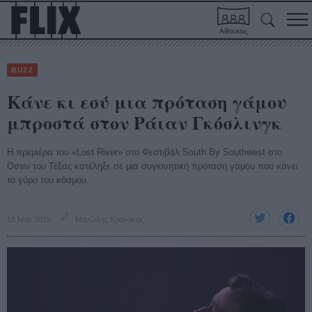
Αίθουσες
BUZZ
Κάνε κι εσύ μια πρόταση γάμου
μπροστά στον Ράιαν Γκόσλινγκ
H πρεμιέρα του «Lost River» στο Φεστιβάλ South By Southwest στο
Οστιν του Τέξας κατέληξε σε μια συγκινητική πρόταση γάμου που κάνει
το γύρο του κόσμου.
16 Μάρ 2015
Μανώλης Κρανάκης