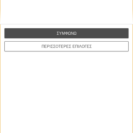
Βιμ Βέντερς
Συνέντευξη
ΣΥΜΦΩΝΩ
ΝΕΕΣ ΤΑΙΝΙΕΣ
ΠΕΡΙΣΣΟΤΕΡΕΣ ΕΠΙΛΟΓΕΣ
Ο Παραχαράκτης
L’ Affaire Bojarski (The Moneymaker)
του Ζαν-Πολ Σαλομέ
Γνήσιο Αντίγραφο
Certified Copy (Copie Conforme)
του Αμπάς Κιαροστάμι
Ο Κλειδαράς του Ενός Εκατομμυρίου
Le Million
του Γκρεγκουάρ Βινιερόν
Αυτό που Ξέρουν οι Γυναίκες
Pour le Plaisir
του Ρεέμ Κερισί