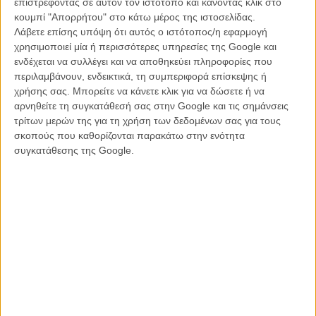
επιστρέφοντας σε αυτόν τον ιστότοπο και κάνοντας κλικ στο
κουμπί "Απορρήτου" στο κάτω μέρος της ιστοσελίδας.
Λάβετε επίσης υπόψη ότι αυτός ο ιστότοπος/η εφαρμογή
χρησιμοποιεί μία ή περισσότερες υπηρεσίες της Google και
ενδέχεται να συλλέγει και να αποθηκεύει πληροφορίες που
περιλαμβάνουν, ενδεικτικά, τη συμπεριφορά επίσκεψης ή
χρήσης σας. Μπορείτε να κάνετε κλικ για να δώσετε ή να
αρνηθείτε τη συγκατάθεσή σας στην Google και τις σημάνσεις
τρίτων μερών της για τη χρήση των δεδομένων σας για τους
σκοπούς που καθορίζονται παρακάτω στην ενότητα
συγκατάθεσης της Google.
Jane
Δείτε παρακάτω τη λίστα των 15 ταινιών.
Abacus: Small Enough to Jail
Chasing Coral
City of Ghosts
Ex Libris – The New York Public Library