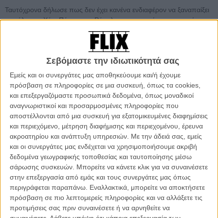
Ταυτόχρονα δήλωσε πως δεν έχει κανένα ενδιαφέρον να ξαναπαίξει
το ρόλο του Χάρι Πότερ αν η Ρόουλινγκ αποφασίσει να συνεχίσει τις
περιπέτειες του. «Οσο τα μελλοντικά της βιβλία δεν περιλαμβάνουν
τον Χάρι, θα τα αγοράσω με διπλή χαρά. Δεν μπορώ να σκεφτώ την
ιδέα του να επιστρέψω σε κάτι μετά από 10 ή 20 χρόνια. Σε εκείνο
Σεβόμαστε την ιδιωτικότητά σας
το σημείο θα έχω δουλέψει μια εικοσαετία προσπαθώντας να
φτιάξω μια καριέρα έξω από τον Χάρι και το να επιστρέψω ξανά θα
Εμείς και οι συνεργάτες μας αποθηκεύουμε και/ή έχουμε
μοιάζει λίγο με προσωπική ήττα».
πρόσβαση σε πληροφορίες σε μια συσκευή, όπως τα cookies,
και επεξεργαζόμαστε προσωπικά δεδομένα, όπως μοναδικοί
Στο άλλο στρατόπεδο, της Ρόουλινγκ, ο δικηγόρος της διάσημηση
αναγνωριστικοί και προσαρμοσμένες πληροφορίες που
συγγραφέως δήλωσε για το
pottermore.com
πως σε κάθε
αποστέλλονται από μια συσκευή για εξατομικευμένες διαφημίσεις
περίπτωση «Δεν είναι ένα καινούριο βιβλίο του Χάρι Πότερ».
και περιεχόμενο, μέτρηση διαφήμισης και περιεχομένου, έρευνα
ακροατηρίου και ανάπτυξη υπηρεσιών.
Με την άδειά σας, εμείς
Σίγουρα πάντως θα είναι κάτι που θα ενισχύσει τον λογαριασμό της
και οι συνεργάτες μας ενδέχεται να χρησιμοποιήσουμε ακριβή
εν όψει της εξόδου του «
Ο Χάρι Πότερ και οι Κλήροι του Θανάτου
δεδομένα γεωγραφικής τοποθεσίας και ταυτοποίησης μέσω
Μέρος Δεύτερο
» στις αίθουσες του πλανήτη...
σάρωσης συσκευών. Μπορείτε να κάνετε κλικ για να συναινέσετε
στην επεξεργασία από εμάς και τους συνεργάτες μας όπως
περιγράφεται παραπάνω. Εναλλακτικά, μπορείτε να αποκτήσετε
Tags:
HARRY POTTER,
ΧΑΡΙ ΠΟΤΕΡ,
ROWLING,
ΡΟΟΥΛΙΝΓΚ,
πρόσβαση σε πιο λεπτομερείς πληροφορίες και να αλλάξετε τις
ΡΑΝΤΚΛΙΦ
προτιμήσεις σας πριν συναινέσετε ή να αρνηθείτε να
συναινέσετε.
Λάβετε υπόψη ότι κάποια επεξεργασία των