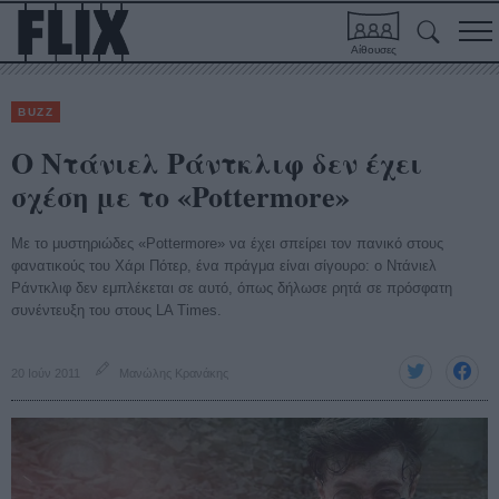
Αίθουσες
BUZZ
Ο Ντάνιελ Ράντκλιφ δεν έχει
σχέση με το «Pottermore»
Με το μυστηριώδες «Pottermore» να έχει σπείρει τον πανικό στους
φανατικούς του Χάρι Πότερ, ένα πράγμα είναι σίγουρο: ο Ντάνιελ
Ράντκλιφ δεν εμπλέκεται σε αυτό, όπως δήλωσε ρητά σε πρόσφατη
συνέντευξη του στους LA Times.
20 Ιούν 2011
Μανώλης Κρανάκης