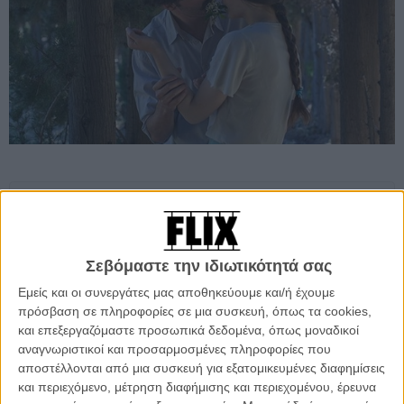
Προσθέστε το Flix στις προτιμήσεις σας στο
Google
Σεβόμαστε την ιδιωτικότητά σας
Πριν λίγη ώρα ολοκληρώθηκε το 17ο Διεθνές Φεστιβάλ
Εμείς και οι συνεργάτες μας αποθηκεύουμε και/ή έχουμε
Κινηματογράφου της Σαγκάης, με την τελετή λήξης και τα βραβεία
πρόσβαση σε πληροφορίες σε μια συσκευή, όπως τα cookies,
για τα παράλληλα τμήματα και το Διαγωνιστικό Πρόγραμμα των 15
και επεξεργαζόμαστε προσωπικά δεδομένα, όπως μοναδικοί
ταινιών που διεκδίκησαν τα Χρυσά Κύπελλα του Φεστιβάλ. Η
αναγνωριστικοί και προσαρμοσμένες πληροφορίες που
«Μικρά Αγγλία» του Παντελή Βούλγαρη θριάμβευσε στη
αποστέλλονται από μια συσκευή για εξατομικευμένες διαφημίσεις
διοργάνωση, αποσπώντας το
Βραβείο Καλύτερης Ταινίας
, το
και περιεχόμενο, μέτρηση διαφήμισης και περιεχομένου, έρευνα
Βραβείο Σκηνοθεσίας
και το
Βραβείο Γυναικείας Ερμηνείας
για