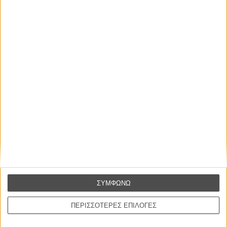
απλώς ένα ωραίο, ανεβαστικό, επιφανειακό
συναίσθημα.»
Βιμ Βέντερς
Συνέντευξη
ΝΕΕΣ ΤΑΙΝΙΕΣ
Ο Παραχαράκτης
L’ Affaire Bojarski (The Moneymaker)
του Ζαν-Πολ Σαλομέ
Γνήσιο Αντίγραφο
Certified Copy (Copie Conforme)
του Αμπάς Κιαροστάμι
ΣΥΜΦΩΝΩ
Ο Κλειδαράς του Ενός Εκατομμυρίου
Le Million
ΠΕΡΙΣΣΟΤΕΡΕΣ ΕΠΙΛΟΓΕΣ
του Γκρεγκουάρ Βινιερόν