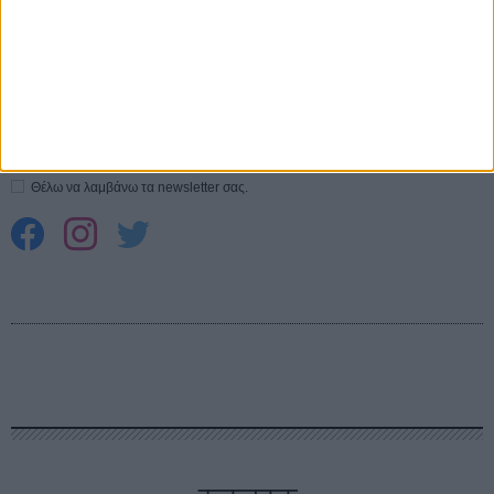
CONNECT
Εγγράψου στο εβδομαδιαίο newsletter μας.
ΕΓΓΡΑΦΗ
Θέλω να λαμβάνω τα newsletter σας.