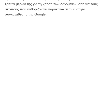
«Μικρά Αγγλία» του Παντελή Βούλγαρη: Ολοι οι συντελεστές,
τρίτων μερών της για τη χρήση των δεδομένων σας για τους
στην κάμερα του Flix
σκοπούς που καθορίζονται παρακάτω στην ενότητα
Οι υποψήφιοι για τα βραβεία της Ελληνικής Ακαδημίας
συγκατάθεσης της Google.
Κινηματογράφου 2014 στο φακό του Flix
Βραβεία της Ελληνικής Ακαδημίας Κινηματογράφου 2014: Η
Απονομή
«Μικρά Αγγλία»: O Παντελής Βούλγαρης μας ταξιδεύει στη
θάλασσα της ανθρώπινης καρδιάς
Ελληνικό Σινεμά 2013 - 2014: Επίθεση κατά παντός υπευθύνου
Tags:
Shanghai,
σαγκάη,
μικρά αγγλία,
Παντελής Βούλγαρης
ΜΗ ΧΑΣΕΤΕ