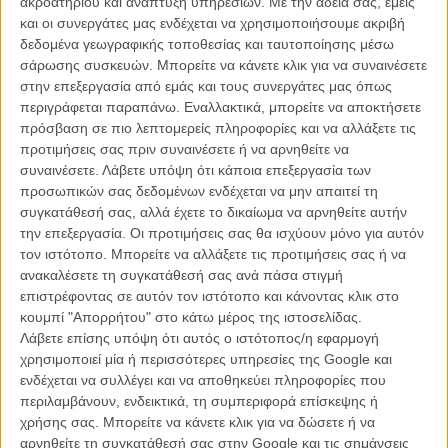
ακροατηρίου και ανάπτυξη υπηρεσιών.
Με την άδειά σας, εμείς
την Πηνελόπη Τσιλίκα. Στα υπόλοιπα βραβεία του Φεστιβάλ, το
και οι συνεργάτες μας ενδέχεται να χρησιμοποιήσουμε ακριβή
Ειδικό Βραβείο της Επιτροπής απονεμήθηκε στη μοναδική κινεζική
δεδομένα γεωγραφικής τοποθεσίας και ταυτοποίησης μέσω
ταινία του Προγράμματος, το «The Uncle Victory» του Ζανγκ Μενγκ,
σάρωσης συσκευών. Μπορείτε να κάνετε κλικ για να συναινέσετε
το Βραβείο Σεναρίου στους Σιρίλ Γκέλι και Φόλκερ Σλέντορφ για το
στην επεξεργασία από εμάς και τους συνεργάτες μας όπως
«Diplomacy», το Βραβείο Ανδρικής Ερμηνείας στον Βιτάγια
περιγράφεται παραπάνω. Εναλλακτικά, μπορείτε να αποκτήσετε
Πάνσρινγκαρμ για το «The Last Executioner» του Τομ Γουόλερ, το
πρόσβαση σε πιο λεπτομερείς πληροφορίες και να αλλάξετε τις
Βραβείο Φωτογραφίας στον Λούο Παν για το «The Sacred Arrow»
προτιμήσεις σας πριν συναινέσετε ή να αρνηθείτε να
και το Βραβείο Μουσικής στον Γκρεγκ Αλεξάντερ για το «Begin
συναινέσετε.
Λάβετε υπόψη ότι κάποια επεξεργασία των
Again». Η Κριτική Επιτροπή είχε ως Πρόεδρο την Γκονγκ Λι, πρώτη
προσωπικών σας δεδομένων ενδέχεται να μην απαιτεί τη
γυναίκα που ανέλαβε τη θέση αυτή στην ιστορία του θεσμού και ως
συγκατάθεσή σας, αλλά έχετε το δικαίωμα να αρνηθείτε αυτήν
μέλη τον Κορεάτη σκηνοθέτη Ιμ Σανγκ-σου, τη Βρετανίδα
την επεξεργασία. Οι προτιμήσεις σας θα ισχύουν μόνο για αυτόν
σκηνοθέτη Σάλι Πότερ, τη Δανή σκηνοθέτη Λόνε Σέρφιγκ, τον Κινέζο
τον ιστότοπο. Μπορείτε να αλλάξετε τις προτιμήσεις σας ή να
σκηνοθέτη Λιου Ζιέ, τον Ιρανό ηθοποιό Πεϊμάν Μοαντί και τον
ανακαλέσετε τη συγκατάθεσή σας ανά πάσα στιγμή
Ιάπωνα σκηνοθέτη Σούντζι Ιγουάι.
επιστρέφοντας σε αυτόν τον ιστότοπο και κάνοντας κλικ στο
κουμπί "Απορρήτου" στο κάτω μέρος της ιστοσελίδας.
Διαβάστε περισσότερα για το 17ο Διεθνές Φεστιβάλ
Λάβετε επίσης υπόψη ότι αυτός ο ιστότοπος/η εφαρμογή
Κινηματογράφου της Σαγκάης στο επίσημο website της
χρησιμοποιεί μία ή περισσότερες υπηρεσίες της Google και
διοργάνωσης.
ενδέχεται να συλλέγει και να αποθηκεύει πληροφορίες που
περιλαμβάνουν, ενδεικτικά, τη συμπεριφορά επίσκεψης ή
Διαβάστε ακόμη
:
χρήσης σας. Μπορείτε να κάνετε κλικ για να δώσετε ή να
αρνηθείτε τη συγκατάθεσή σας στην Google και τις σημάνσεις