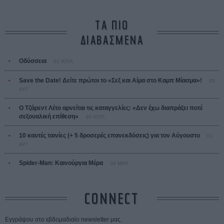
ΤΑ ΠΙΟ
ΔΙΑΒΑΣΜΕΝΑ
Οδύσσεια
01 ΙΟΥΛ
Save the Date! Δείτε πρώτοι το «Σεξ και Αίμα στο Καμπ Μίασμα»!
05
ΑΥΓ
Ο Τζάρεντ Λέτο αρνείται τις καταγγελίες: «Δεν έχω διαπράξει ποτέ
σεξουαλική επίθεση»
30 ΙΟΥΛ
10 καυτές ταινίες (+ 5 δροσερές επανεκδόσεις) για τον Αύγουστο
01
ΑΥΓ
Spider-Man: Καινούργια Μέρα
30 ΜΑΡ
CONNECT
Εγγράψου στο εβδομαδιαίο newsletter μας.