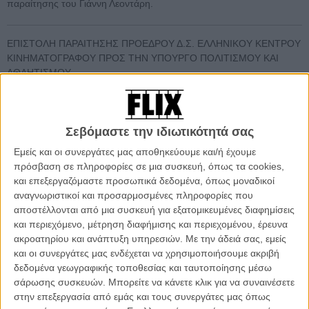
παραίτησης του Γιάννη Λεοντάρη.
ΕΠΙΣΤΟΛΗ ΠΑΡΑΙΤΗΣΗΣ ΠΡΟΕΔΡΟΥ Δ.Σ. ΕΛΛΗΝΙΚΟΥ ΚΕΝΤΡΟΥ
ΚΙΝΗΜΑΤΟΓΡΑΦΟΥ ΠΡΟΣ ΤΗΝ ΥΠΟΥΡΓΟ ΠΟΛΙΤΙΣΜΟΥ ΚΑΙ
ΑΘΛΗΤΙΣΜΟΥ
Αξιότιμη Κύρια Υπουργέ
,
όταν, τον Ιανουάριο του 2016 μου ανατέθηκαν από τον τότε
Σεβόμαστε την ιδιωτικότητά σας
Υπουργό Πολιτισμού και Αθλητισμού κύριο Μπαλτά τα καθήκοντα
Εμείς και οι συνεργάτες μας αποθηκεύουμε και/ή έχουμε
του Προέδρου του Δ.Σ. του Ελληνικού Κέντρου Κινηματογράφου,
πρόσβαση σε πληροφορίες σε μια συσκευή, όπως τα cookies,
μου επισημάνθηκε με έμφαση η ανάγκη για εφαρμογή της
και επεξεργαζόμαστε προσωπικά δεδομένα, όπως μοναδικοί
νομιμότητας στον Φορέα σε διοικητικό και οικονομικό επίπεδο. Αφού
αναγνωριστικοί και προσαρμοσμένες πληροφορίες που
ενημερώθηκα για τις δυσλειτουργίες αλλά και τις χρόνιες παθογένειες
αποστέλλονται από μια συσκευή για εξατομικευμένες διαφημίσεις
του Ε.Κ.Κ., διαπίστωσα ότι στην ουσία το νέο Δ.Σ. εκλήθη να φέρει εις
και περιεχόμενο, μέτρηση διαφήμισης και περιεχομένου, έρευνα
πέρας μία διαδικασία «ειδικού σκοπού» καθώς όλες μας οι
ακροατηρίου και ανάπτυξη υπηρεσιών.
Με την άδειά σας, εμείς
προσπάθειες θα έπρεπε πρωτίστως να εστιαστούν στο νοικοκύρεμα
και οι συνεργάτες μας ενδέχεται να χρησιμοποιήσουμε ακριβή
του Φορέα. Όπως σας έχω ήδη ενημερώσει με την κατάθεση των
δεδομένα γεωγραφικής τοποθεσίας και ταυτοποίησης μέσω
πεπραγμένων της περιόδου 2016-17, μετά από πάροδο
σάρωσης συσκευών. Μπορείτε να κάνετε κλικ για να συναινέσετε
δεκατεσσάρων μηνών ο παραπάνω στόχος έχει επιτευχθεί
στην επεξεργασία από εμάς και τους συνεργάτες μας όπως
απολύτως, καθώς πέρα από την πλήρη εφαρμογή του Ν. 3905/10