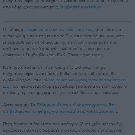
Κινηματογράφου θα συνεχίσει τη λειτουργία του όπως προβλέπεται
από νόμους και κανονισμούς.
Διαβάστε αναλυτικά
.
Οι φήμες
κυκλοφορούσαν έντονα εδώ και μέρες
, τόσο ώστε να
αναφερθούμε σε αυτές κι από το Flix και οι οποίες μια μέρα μετά,
επιβεβαιώθηκαν επισήμως με την επιστολή παραίτησης που
υπέβαλε προς την Υπουργό Πολιτισμού ο Πρόεδρος του
Διοικητικού Συμβουλίου του ΕΚΚ, Γιάννης Λεοντάρης.
Κάτι που αποδεικνύει ότι η κρίση στο Ελληνικό Κέντρο
Κινηματογράφου είναι μάλλον βαθιά και πως πιθανότατα θα
ακολουθήσουν και οι
άλλες φημολογούμενες παραιτήσεις από το
Δ.Σ.
του, φέρνοντας ακόμη μεγαλύτερη αστάθεια σε έναν φορέα ο
οποίος για μια ακόμη φορά δείχνει να κλυδωνίζεται επικίνδυνα.
Δείτε ακόμη
:
To Ελληνικό Κέντρο Κινηματογράφου δεν
επιβεβαιώνει, οι φήμες για παραιτήσεις κυκλοφορούν...
Περιμένοντας πιθανότατα περισσότερες (δυστυχώς μάλλον όχι
ευχάριστες) εξελίξεις διαβάστε πιο κάτω αυτούσια την επιστολή