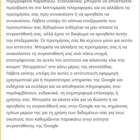
περιγράφεται παραπάνω. Εναλλακτικά, μπορείτε να αποκτήσετε
και το οικονομικό νοικοκύρεμα του Ε.Κ.Κ. εξασφαλίστηκαν και πολύ
πρόσβαση σε πιο λεπτομερείς πληροφορίες και να αλλάξετε τις
σημαντικές υποδομές για την άρτια λειτουργία του. Δεν θα μπορούσα
προτιμήσεις σας πριν συναινέσετε ή να αρνηθείτε να
ωστόσο να μην επισημάνω το γεγονός ότι σχεδόν για κάθε απόφαση
συναινέσετε.
Λάβετε υπόψη ότι κάποια επεξεργασία των
του παρόντος Δ.Σ. του Ε.Κ.Κ. η οποία απέβλεπε στην εφαρμογή του
προσωπικών σας δεδομένων ενδέχεται να μην απαιτεί τη
ισχύοντος νομικού πλαισίου, υπήρξαν ισχυρές αντιδράσεις είτε από
συγκατάθεσή σας, αλλά έχετε το δικαίωμα να αρνηθείτε αυτήν
φορείς της κινηματογραφικής κοινότητας, είτε από εργαζόμενους του
την επεξεργασία. Οι προτιμήσεις σας θα ισχύουν μόνο για αυτόν
Ε.Κ.Κ. είτε από μερίδα των Μ.Μ.Ε. Είναι εντυπωσιακό, ως αρνητικό
τον ιστότοπο. Μπορείτε να αλλάξετε τις προτιμήσεις σας ή να
φαινόμενο, το γεγονός ότι κατ’επανάληψη μας ζητήθηκε να μην
ανακαλέσετε τη συγκατάθεσή σας ανά πάσα στιγμή
εφαρμόσουμε τον Ν.3905/10, αν και ως όργανο διοίκησης
επιστρέφοντας σε αυτόν τον ιστότοπο και κάνοντας κλικ στο
εποπτευόμενου Φορέα αυτό ακριβώς οφείλαμε πρωτίστως να
κουμπί "Απορρήτου" στο κάτω μέρος της ιστοσελίδας.
πράξουμε. Αυτό το – τουλάχιστον παράδοξο – αίτημα διατυπώθηκε
Λάβετε επίσης υπόψη ότι αυτός ο ιστότοπος/η εφαρμογή
για ζητήματα όπως ο διορισμός των Διευθυντών του Ε.Κ.Κ., η ίδρυση
χρησιμοποιεί μία ή περισσότερες υπηρεσίες της Google και
και στελέχωση του HELLENIC FILM COMMISSION, η διενέργεια
ενδέχεται να συλλέγει και να αποθηκεύει πληροφορίες που
οικονομικού και διαχειριστικού ελέγχου για παλαιότερες χρήσεις, η
περιλαμβάνουν, ενδεικτικά, τη συμπεριφορά επίσκεψης ή
επωφελής για το Δημόσιο επίλυση του κτηριακού κ.α. Παρ’όλ’αυτά,
χρήσης σας. Μπορείτε να κάνετε κλικ για να δώσετε ή να
έστω και με καθυστερήσεις οι οποίες κατά κύριο λόγο οφείλονταν στις
αρνηθείτε τη συγκατάθεσή σας στην Google και τις σημάνσεις
παραπάνω αντιδράσεις, οι αποφάσεις αυτές εφαρμόστηκαν, γεγονός
τρίτων μερών της για τη χρήση των δεδομένων σας για τους
που μας κάνει υπερήφανους ως Δ.Σ. του Ε.Κ.Κ. Ειδικότερα δε, σε ό,τι
σκοπούς που καθορίζονται παρακάτω στην ενότητα
αφορά στα πορίσματα του διαχειριστικού ελέγχου τα οποία
συγκατάθεσης της Google.
αναμένονται εντός των προσεχών εβδομάδων, αυτά θα αποτελέσουν
σημαντικό εργαλείο για τη διαμόρφωση σαφούς εικόνας της