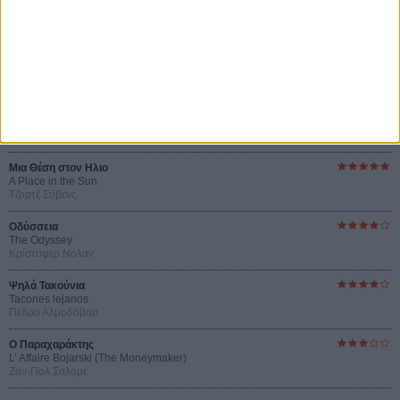
Οι Αρμονίες Βερκμάιστερ
Werckmeister Harmonies
Μπέλα Ταρ
Μια Θέση στον Ηλιο
A Place in the Sun
Τζορτζ Στίβενς
Οδύσσεια
The Odyssey
Κρίστοφερ Νόλαν
Ψηλά Τακούνια
Tacones lejanos
Πέδρο Αλμοδόβαρ
Ο Παραχαράκτης
L’ Affaire Bojarski (The Moneymaker)
Ζαν-Πολ Σαλομέ